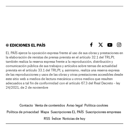
©
EDICIONES EL PAÍS
EL PAÍS BRASIL EN
EL PAÍS BRASI
EL PAÍS B
EL PA
EL PAÍS ejerce la oposición expresa frente al uso de sus obras y prestaciones en
la elaboración de revistas de prensa prevista en el artículo 32.1 del TRLPI;
también realiza la reserva expresa frente a la reproducción, distribución y
comunicación pública de sus trabajos y artículos sobre temas de actualidad
prevista en el artículo 33.1 del TRLPI; y, asimismo, realiza una reserva expresa
de las reproducciones y usos de las obras y otras prestaciones accesibles desde
este sitio web a medios de lectura mecánica u otros medios que resulten
adecuados a tal fin de conformidad con el artículo 67.3 del Real Decreto - ley
24/2021, de 2 de noviembre
Contacto
Venta de contenidos
Aviso legal
Política cookies
Política de privacidad
Mapa
Suscripciones EL PAÍS
Suscripciones empresas
RSS
Índice
Noticias de hoy