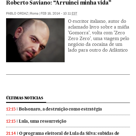
Roberto Saviano: “Arruinei minha vida”
PABLO ORDAZ
|
Roma
|
FEB 16, 2014 - 10:11
EST
O escritor italiano, autor do
aclamado livro sobre a máfia
'Gomorra', volta com 'Zero
Zero Zero', uma viagem pelo
negócio da cocaína de um
lado para outro do Atlântico
ÚLTIMAS NOTICIAS
Bolsonaro, a destruição como estratégia
12:15
Lula, uma ressurreição
12:15
O programa eleitoral de Lula da Silva: subidas de
21:14