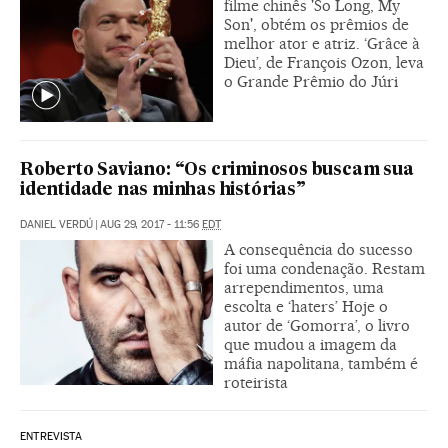
filme chinês 'So Long, My
Son', obtém os prêmios de
melhor ator e atriz. ‘Grâce à
Dieu’, de François Ozon, leva
o Grande Prêmio do Júri
Roberto Saviano: “Os criminosos buscam sua
identidade nas minhas histórias”
DANIEL VERDÚ
|
AUG 29, 2017 - 11:56
EDT
A consequência do sucesso
foi uma condenação. Restam
arrependimentos, uma
escolta e ‘haters’ Hoje o
autor de ‘Gomorra’, o livro
que mudou a imagem da
máfia napolitana, também é
roteirista
ENTREVISTA