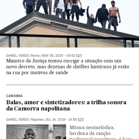
DANIEL VERDÚ
|
Roma
|
MAY 08, 2020 - 09:52
EDT
Ministro da Justiça tentou corrigir a situação com um
novo decreto, mas dezenas de chefões históricos já estão
na rua por motivos de saúde
CAMORRA
Balas, amor e sintetizadores: a trilha sonora
da Camorra napolitana
DANIEL VERDÚ
|
Nápoles
|
JUL 14, 2019 - 14:50
EDT
Música neomelódica,
herdeira da canção