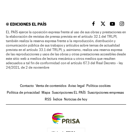
©
EDICIONES EL PAÍS
EL PAÍS BRASIL EN
EL PAÍS BRASI
EL PAÍS B
EL PA
EL PAÍS ejerce la oposición expresa frente al uso de sus obras y prestaciones en
la elaboración de revistas de prensa prevista en el artículo 32.1 del TRLPI;
también realiza la reserva expresa frente a la reproducción, distribución y
comunicación pública de sus trabajos y artículos sobre temas de actualidad
prevista en el artículo 33.1 del TRLPI; y, asimismo, realiza una reserva expresa
de las reproducciones y usos de las obras y otras prestaciones accesibles desde
este sitio web a medios de lectura mecánica u otros medios que resulten
adecuados a tal fin de conformidad con el artículo 67.3 del Real Decreto - ley
24/2021, de 2 de noviembre
Contacto
Venta de contenidos
Aviso legal
Política cookies
Política de privacidad
Mapa
Suscripciones EL PAÍS
Suscripciones empresas
RSS
Índice
Noticias de hoy