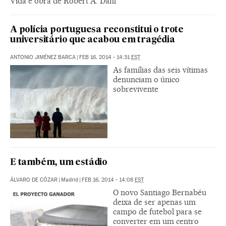
Vida e obra de Robert A. Dahl
A polícia portuguesa reconstitui o trote
universitário que acabou em tragédia
ANTONIO JIMÉNEZ BARCA
|
FEB 16, 2014 - 14:31
EST
As famílias das seis vítimas
denunciam o único
sobrevivente
E também, um estádio
ÁLVARO DE CÓZAR
|
Madrid
|
FEB 16, 2014 - 14:08
EST
O novo Santiago Bernabéu
deixa de ser apenas um
campo de futebol para se
converter em um centro