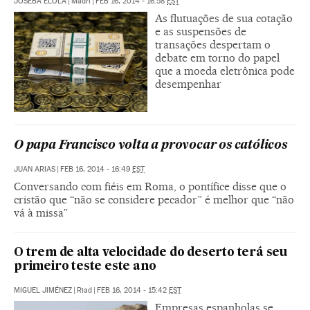
JOSEBA ELOLA
|
Madri
|
FEB 16, 2014 - 16:58
EST
As flutuações de sua cotação
e as suspensões de
transações despertam o
debate em torno do papel
que a moeda eletrônica pode
desempenhar
O papa Francisco volta a provocar os católicos
JUAN ARIAS
|
FEB 16, 2014 - 16:49
EST
Conversando com fiéis em Roma, o pontífice disse que o
cristão que “não se considere pecador” é melhor que “não
vá à missa”
O trem de alta velocidade do deserto terá seu
primeiro teste este ano
MIGUEL JIMÉNEZ
|
Riad
|
FEB 16, 2014 - 15:42
EST
Empresas espanholas se