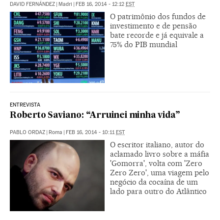
DAVID FERNÁNDEZ
|
Madri
|
FEB 16, 2014 - 12:12
EST
O patrimônio dos fundos de
investimento e de pensão
bate recorde e já equivale a
75% do PIB mundial
ENTREVISTA
Roberto Saviano: “Arruinei minha vida”
PABLO ORDAZ
|
Roma
|
FEB 16, 2014 - 10:11
EST
O escritor italiano, autor do
aclamado livro sobre a máfia
'Gomorra', volta com 'Zero
Zero Zero', uma viagem pelo
negócio da cocaína de um
lado para outro do Atlântico