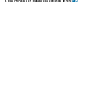
Criptomonedas
aquí
Si está interesado en licenciar este contenido, pinche