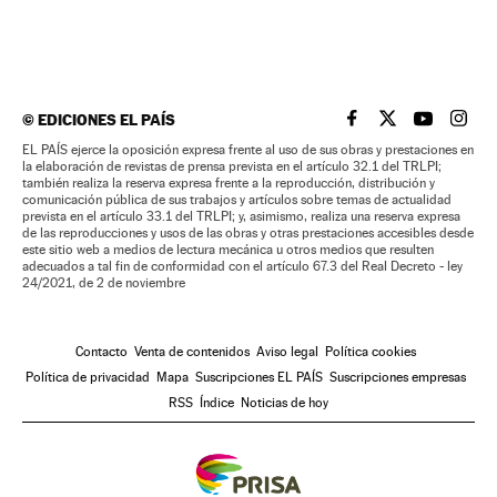
©
EDICIONES EL PAÍS
EL PAÍS BRASIL EN
EL PAÍS BRASI
EL PAÍS B
EL PA
EL PAÍS ejerce la oposición expresa frente al uso de sus obras y prestaciones en
la elaboración de revistas de prensa prevista en el artículo 32.1 del TRLPI;
también realiza la reserva expresa frente a la reproducción, distribución y
comunicación pública de sus trabajos y artículos sobre temas de actualidad
prevista en el artículo 33.1 del TRLPI; y, asimismo, realiza una reserva expresa
de las reproducciones y usos de las obras y otras prestaciones accesibles desde
este sitio web a medios de lectura mecánica u otros medios que resulten
adecuados a tal fin de conformidad con el artículo 67.3 del Real Decreto - ley
24/2021, de 2 de noviembre
Contacto
Venta de contenidos
Aviso legal
Política cookies
Política de privacidad
Mapa
Suscripciones EL PAÍS
Suscripciones empresas
RSS
Índice
Noticias de hoy