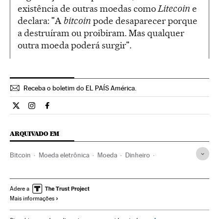
existência de outras moedas como
Litecoin
e
declara: "A
bitcoin
pode desaparecer porque
a destruíram ou proibiram. Mas qualquer
outra moeda poderá surgir".
Receba o boletim do EL PAÍS América.
Economia El País Brasil en Twitter
Economia El País Brasil en Instagram
Economia El País Brasil en Facebook
ARQUIVADO EM
Bitcoin
Moeda eletrônica
Moeda
Dinheiro
Pagamentos on-line
Comércio eletrônico
Medios de pago
Comércio
Internet
Adere a
Mais informações
Telecomunicações
Comunicações
Finanças