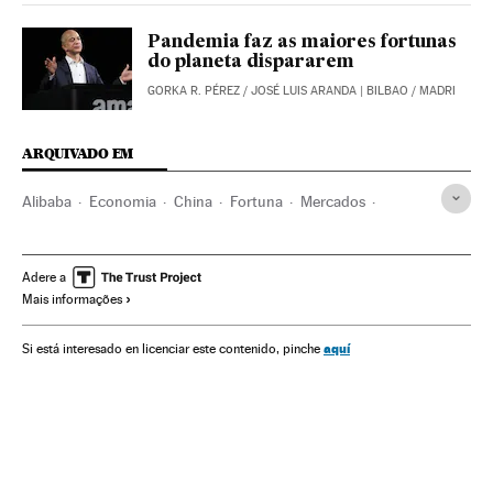
Pandemia faz as maiores fortunas
do planeta dispararem
GORKA R. PÉREZ
/
JOSÉ LUIS ARANDA
| BILBAO / MADRI
ARQUIVADO EM
Alibaba
Economia
China
Fortuna
Mercados
Gente
Famosos
Compras
Pessoas desaparecidas
Adere a
Mais informações
aquí
Si está interesado en licenciar este contenido, pinche