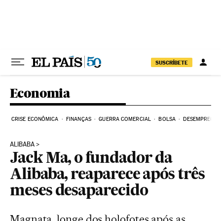
Pular para o conteúdo
SUSCRÍBETE
Economia
CRISE ECONÔMICA
FINANÇAS
GUERRA COMERCIAL
BOLSA
DESEMPREGO
ALIBABA
Jack Ma, o fundador da
Alibaba, reaparece após três
meses desaparecido
Magnata, longe dos holofotes após as