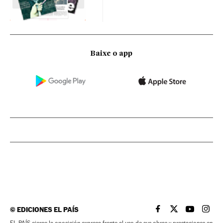
Baixe o app
©
EDICIONES EL PAÍS
EL PAÍS BRASIL EN
EL PAÍS BRASI
EL PAÍS B
EL PA