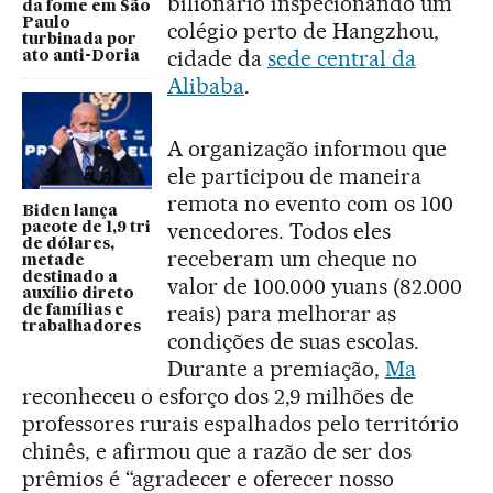
bilionário inspecionando um
da fome em São
Paulo
colégio perto de Hangzhou,
turbinada por
cidade da
sede central da
ato anti-Doria
Alibaba
.
A organização informou que
ele participou de maneira
remota no evento com os 100
Biden lança
vencedores. Todos eles
pacote de 1,9 tri
de dólares,
receberam um cheque no
metade
destinado a
valor de 100.000 yuans (82.000
auxílio direto
reais) para melhorar as
de famílias e
trabalhadores
condições de suas escolas.
Durante a premiação,
Ma
reconheceu o esforço dos 2,9 milhões de
professores rurais espalhados pelo território
chinês, e afirmou que a razão de ser dos
prêmios é “agradecer e oferecer nosso