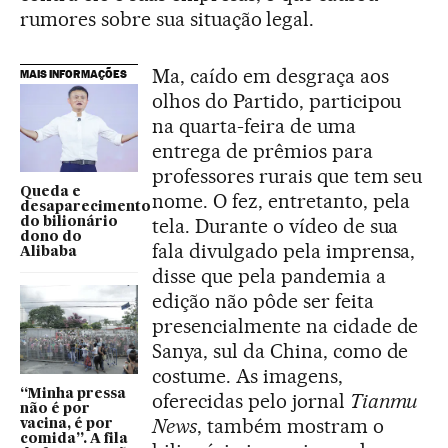
rumores sobre sua situação legal.
Ma, caído em desgraça aos
MAIS INFORMAÇÕES
olhos do Partido, participou
na quarta-feira de uma
entrega de prêmios para
professores rurais que tem seu
Queda e
nome. O fez, entretanto, pela
desaparecimento
tela. Durante o vídeo de sua
do bilionário
dono do
fala divulgado pela imprensa,
Alibaba
disse que pela pandemia a
edição não pôde ser feita
presencialmente na cidade de
Sanya, sul da China, como de
costume. As imagens,
“Minha pressa
oferecidas pelo jornal
Tianmu
não é por
News
, também mostram o
vacina, é por
comida”. A fila