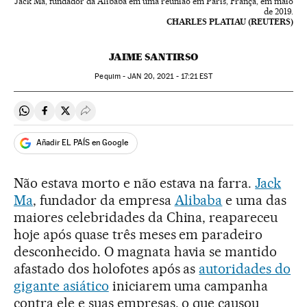
Jack Ma, fundador da Alibaba em uma reunião em Paris, França, em maio
de 2019.
CHARLES PLATIAU (REUTERS)
JAIME SANTIRSO
Pequim -
JAN
20, 2021 - 17:21
EST
Compartir en Whatsapp
Compartir en Facebook
Compartir en Twitter
Desplegar Redes Sociales
Añadir EL PAÍS en Google
Não estava morto e não estava na farra.
Jack
Ma
, fundador da empresa
Alibaba
e uma das
maiores celebridades da China, reapareceu
hoje após quase três meses em paradeiro
desconhecido. O magnata havia se mantido
afastado dos holofotes após as
autoridades do
gigante asiático
iniciarem uma campanha
contra ele e suas empresas, o que causou