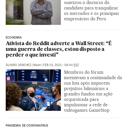
suavizou o discurso do
candidato para tranquilizar
os mercados e os principais
empresários do Peru
ECONOMIA
Ativista do Reddit adverte a Wall Street: “É
uma guerra de classes, estou disposto a
perder o que investi”
ÁLVARO SÁNCHEZ
|
Madri
|
FEB 01, 2021 - 08:44
EST
Membros do fórum
incentivam a continuidade da
sua luta após imporem
prejuízos bilionários a
grandes fundos em ação
orquestrada para
impulsionar a rede de
videogames GameStop
PANDEMIA DE CORONAVÍRUS