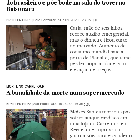
do brasileiro e põe bode na sala do Governo
Bolsonaro
BREILLER PIRES
|
Belo Horizonte
|
SEP 09, 2020 - 23:05
EDT
Carla, mãe de seis filhos,
recebe auxílio emergencial,
mas o dinheiro ficou curto
no mercado. Aumento de
consumo mundial bate à
porta do Planalto, que teme
perder popularidade com
elevação de preços
MORTE NO CARREFOUR
A banalidade da morte num supermercado
BREILLER PIRES
|
São Paulo
|
AUG 19, 2020 - 16:35
EDT
Moisés Santos morreu após
sofrer ataque cardíaco em
uma loja do Carrefour, em
Recife, que improvisou
guarda-sóis para esconder o