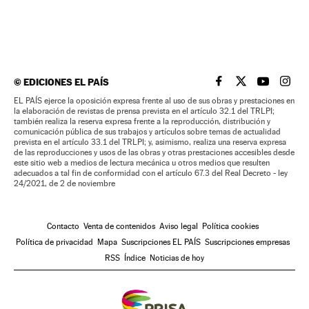
©
EDICIONES EL PAÍS
EL PAÍS BRASIL EN
EL PAÍS BRASI
EL PAÍS B
EL PA
EL PAÍS ejerce la oposición expresa frente al uso de sus obras y prestaciones en
la elaboración de revistas de prensa prevista en el artículo 32.1 del TRLPI;
también realiza la reserva expresa frente a la reproducción, distribución y
comunicación pública de sus trabajos y artículos sobre temas de actualidad
prevista en el artículo 33.1 del TRLPI; y, asimismo, realiza una reserva expresa
de las reproducciones y usos de las obras y otras prestaciones accesibles desde
este sitio web a medios de lectura mecánica u otros medios que resulten
adecuados a tal fin de conformidad con el artículo 67.3 del Real Decreto - ley
24/2021, de 2 de noviembre
Contacto
Venta de contenidos
Aviso legal
Política cookies
Política de privacidad
Mapa
Suscripciones EL PAÍS
Suscripciones empresas
RSS
Índice
Noticias de hoy