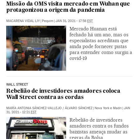
Missão da OMS visita mercado em Wuhan que
protagonizou a origem da pandemia
MACARENA VIDAL LIY
|
Pequim
|
JAN 31, 2021 - 17:58
EST
Mercado Huanan está
fechado há um ano, mas os
especialistas acreditam que
ainda pode fornecer pistas
para entender como surgiu a
covid-19
WALL STREET
Rebelião de investidores amadores coloca
Wall Street contra as cordas
MARÍA ANTONIA SÁNCHEZ-VALLEJO
/
ÁLVARO SÁNCHEZ
|
Nova York e Madri
|
JAN
31, 2021 - 12:21
EST
Rebelião de investidores
amadores contra os fundos
baixistas ameaça mudar as
regras da Bolsa