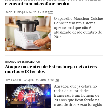
e encontram microfone oculto
ISABEL RUBIO
|
JUN 14, 2019 - 18:17
EDT
O aparelho Monsieur Cuisine
Connect tem um sistema
operacional que não é
atualizado desde outubro de
2017
TIROTEIO EM ESTRASBURGO
Ataque no centro de Estrasburgo deixa três
mortos e 13 feridos
SILVIA AYUSO
|
Paris
|
DEC 11, 2018 - 17:38
EST
Atirador, que já estava no
radar da autoridades
francesas, é um homem de
29 anos que ficou ferido na
troca de tiros e está foragido