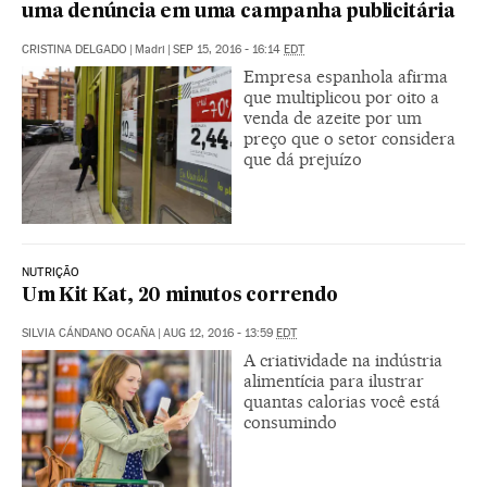
uma denúncia em uma campanha publicitária
CRISTINA DELGADO
|
Madri
|
SEP 15, 2016 - 16:14
EDT
Empresa espanhola afirma
que multiplicou por oito a
venda de azeite por um
preço que o setor considera
que dá prejuízo
NUTRIÇÃO
Um Kit Kat, 20 minutos correndo
SILVIA CÁNDANO OCAÑA
|
AUG 12, 2016 - 13:59
EDT
A criatividade na indústria
alimentícia para ilustrar
quantas calorias você está
consumindo