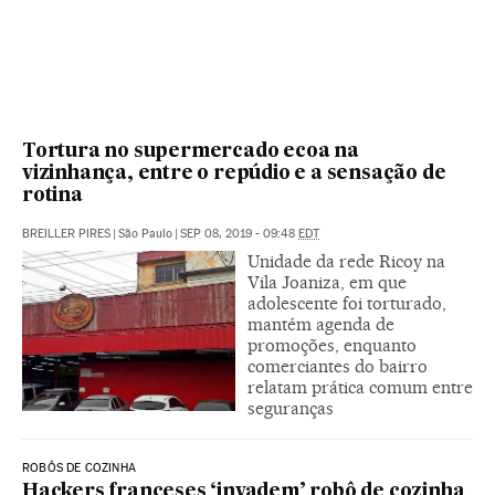
Tortura no supermercado ecoa na
vizinhança, entre o repúdio e a sensação de
rotina
BREILLER PIRES
|
São Paulo
|
SEP 08, 2019 - 09:48
EDT
Unidade da rede Ricoy na
Vila Joaniza, em que
adolescente foi torturado,
mantém agenda de
promoções, enquanto
comerciantes do bairro
relatam prática comum entre
seguranças
ROBÔS DE COZINHA
Hackers franceses ‘invadem’ robô de cozinha