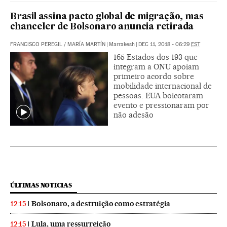
Brasil assina pacto global de migração, mas
chanceler de Bolsonaro anuncia retirada
FRANCISCO PEREGIL
/
MARÍA MARTÍN
|
Marrakesh
|
DEC 11, 2018 - 06:29
EST
165 Estados dos 193 que
integram a ONU apoiam
primeiro acordo sobre
mobilidade internacional de
pessoas. EUA boicotaram
evento e pressionaram por
não adesão
ÚLTIMAS NOTICIAS
Bolsonaro, a destruição como estratégia
12:15
Lula, uma ressurreição
12:15