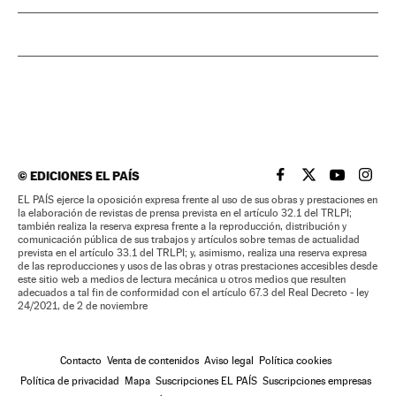
©
EDICIONES EL PAÍS
EL PAÍS BRASIL EN
EL PAÍS BRASI
EL PAÍS B
EL PA
EL PAÍS ejerce la oposición expresa frente al uso de sus obras y prestaciones en
la elaboración de revistas de prensa prevista en el artículo 32.1 del TRLPI;
también realiza la reserva expresa frente a la reproducción, distribución y
comunicación pública de sus trabajos y artículos sobre temas de actualidad
prevista en el artículo 33.1 del TRLPI; y, asimismo, realiza una reserva expresa
de las reproducciones y usos de las obras y otras prestaciones accesibles desde
este sitio web a medios de lectura mecánica u otros medios que resulten
adecuados a tal fin de conformidad con el artículo 67.3 del Real Decreto - ley
24/2021, de 2 de noviembre
Contacto
Venta de contenidos
Aviso legal
Política cookies
Política de privacidad
Mapa
Suscripciones EL PAÍS
Suscripciones empresas