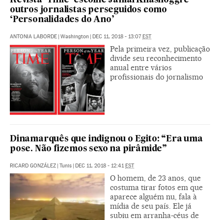
Revista ‘Time’ escolhe Jamal Khashoggi e
outros jornalistas perseguidos como
‘Personalidades do Ano’
ANTONIA LABORDE
|
Washington
|
DEC 11, 2018 - 13:07
EST
Pela primeira vez, publicação
divide seu reconhecimento
anual entre vários
profissionais do jornalismo
Dinamarquês que indignou o Egito: “Era uma
pose. Não fizemos sexo na pirâmide”
RICARD GONZÁLEZ
|
Tunis
|
DEC 11, 2018 - 12:41
EST
O homem, de 23 anos, que
costuma tirar fotos em que
aparece alguém nu, fala à
mídia de seu país. Ele já
subiu em arranha-céus de