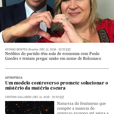
AFONSO BENITES
|
Brasília
|
DEC 11, 2018 - 22:53
EST
Neófitos do partido têm aula de economia com Paulo
Guedes e tentam pregar união em nome de Bolsonaro
ASTROFÍSICA
Um modelo controverso promete solucionar o
mistério da matéria escura
CRISTINA GALLARDO
|
DEC 11, 2018 - 22:53
EST
Natureza do fenômeno que
compõe a maioria do
universo escapou até agora a