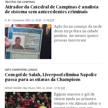
TIROTEIO EM CAMPINAS
Atirador da Catedral de Campinas é analista
de sistema sem antecedentes criminais
H. M.
|
Campinas
|
DEC 11, 2018 - 17:36
EST
Ação foi no começo da tarde
desta terça-feira na cidade
paulista. Ao menos quatro
pessoas morreram
UEFA CHAMPIONS LEAGUE
Com gol de Salah, Liverpool elimina Napoli e
passa para as oitavas da Champions
DIOGO MAGRI
|
São Paulo
|
DEC 11, 2018 - 17:10
EST
Egípcio marcou o gol da
vitória ainda no primeiro
tempo e viu Alisson salvar a
equipe inglesa com um