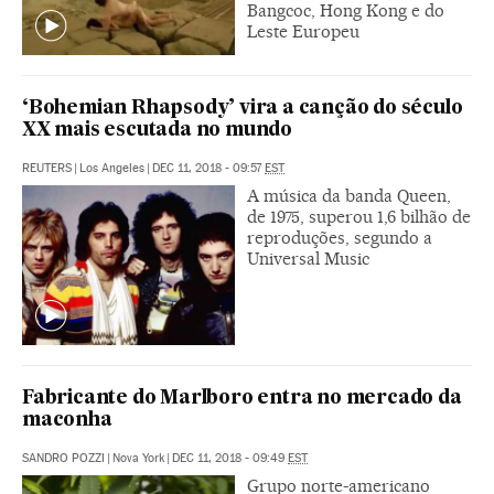
Bangcoc, Hong Kong e do
Leste Europeu
‘Bohemian Rhapsody’ vira a canção do século
XX mais escutada no mundo
REUTERS
|
Los Angeles
|
DEC 11, 2018 - 09:57
EST
A música da banda Queen,
de 1975, superou 1,6 bilhão de
reproduções, segundo a
Universal Music
Fabricante do Marlboro entra no mercado da
maconha
SANDRO POZZI
|
Nova York
|
DEC 11, 2018 - 09:49
EST
Grupo norte-americano