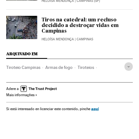
HELOÍSA MENDONÇA
| CAMPINAS (SP)
Tiros na catedral: um recluso
decidido a destroçar vidas em
Campinas
HELOÍSA MENDONÇA
| CAMPINAS
ARQUIVADO EM
Tiroteio Campinas
Armas de fogo
Tiroteios
Campinas
Igrejas
Mortes
Incidentes
Estado São Paulo
Assassinatos múltiplos
Adere a
Mais informações
Edifícios religiosos
Vítimas
Armamento
Assassinatos
Igreja católica
Brasil
Defesa
América do Sul
aquí
Si está interesado en licenciar este contenido, pinche
América Latina
Delitos
Religião
Acontecimentos
América
Justiça