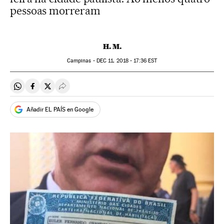
pessoas morreram
H. M.
Campinas -
DEC
11, 2018 - 17:36
EST
Compartir en Whatsapp
Compartir en Facebook
Compartir en Twitter
Desplegar Redes Sociales
Añadir EL PAÍS en Google