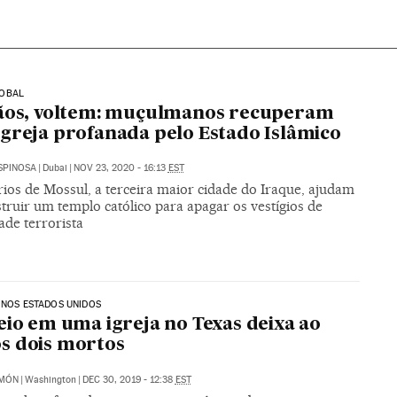
OBAL
tãos, voltem: muçulmanos recuperam
greja profanada pelo Estado Islâmico
SPINOSA
|
Dubai
|
NOV 23, 2020 - 16:13
EST
rios de Mossul, a terceira maior cidade do Iraque, ajudam
truir um templo católico para apagar os vestígios de
ade terrorista
 NOS ESTADOS UNIDOS
eio em uma igreja no Texas deixa ao
s dois mortos
IMÓN
|
Washington
|
DEC 30, 2019 - 12:38
EST