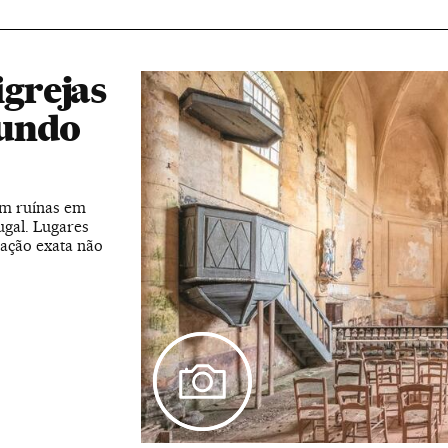
igrejas
mundo
 em ruínas em
ugal. Lugares
zação exata não