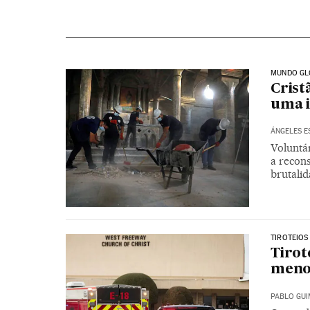
MUNDO GL
Cris
uma i
ÁNGELES E
Voluntá
a recons
brutalid
TIROTEIOS
Tirot
meno
PABLO GU