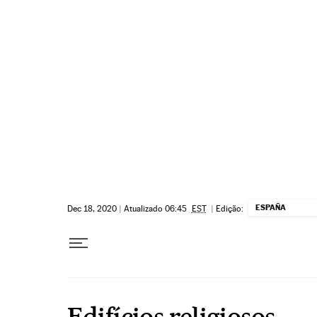
Pular para o conteúdo
ESPAÑA
Dec 18, 2020
|
Atualizado 06:45
EST
|
Edição:
Edifícios religiosos