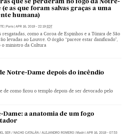
ras que se perderam no fogo da Notre-
(e as que foram salvas graças a uma
ente humana)
NTE
|
Paris
|
APR 16, 2019 - 22:19
EDT
s resgatadas, como a Coroa de Espinhos e a Túnica de São
rão levadas ao Louvre. O órgão “parece estar danificado”,
 o ministro da Cultura
 de Notre-Dame depois do incêndio
 de como ficou o templo depois de ser devorado pelo
-Dame: a anatomia de um fogo
stador
EL SER
/
NACHO CATALÁN
/
ALEJANDRO ROMERO
|
Madri
|
APR 16, 2019 - 07:53