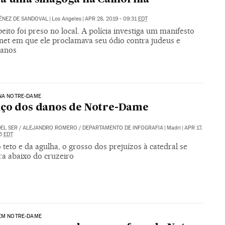
ÉNEZ DE SANDOVAL
|
Los Angeles
|
APR 28, 2019 - 09:31
EDT
ito foi preso no local. A polícia investiga um manifesto
rnet em que ele proclamava seu ódio contra judeus e
anos
NA NOTRE-DAME
ço dos danos de Notre-Dame
EL SER
/
ALEJANDRO ROMERO
/
DEPARTAMENTO DE INFOGRAFIA
|
Madri
|
APR 17,
05
EDT
teto e da agulha, o grosso dos prejuízos à catedral se
ra abaixo do cruzeiro
 EM NOTRE-DAME