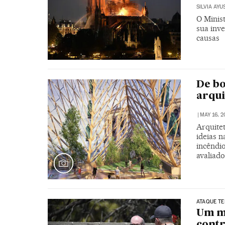
SILVIA AYU
O Minist
sua inve
causas
De bo
arqui
|
MAY 16, 2
Arquite
ideias n
incêndio
avaliado
ATAQUE TE
Um mo
contr