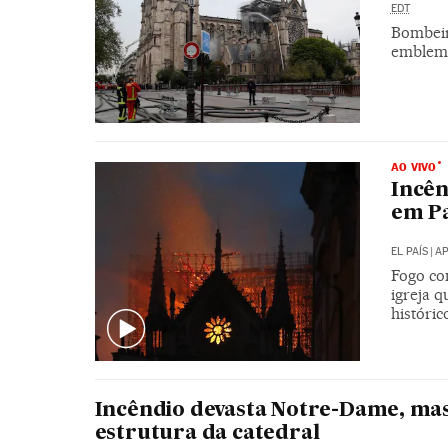
EDT
Bombeir
emblemá
AO VIVO
Incên
em Pa
EL PAÍS
|
AP
Fogo co
igreja 
históric
Incêndio devasta Notre-Dame, ma
estrutura da catedral