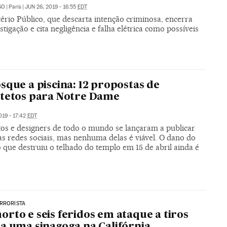
SO
|
París
|
JUN 26, 2019 - 16:55
EDT
ério Público, que descarta intenção criminosa, encerra
stigação e cita negligência e falha elétrica como possíveis
sque a piscina: 12 propostas de
tetos para Notre Dame
019 - 17:42
EDT
tos e designers de todo o mundo se lançaram a publicar
as redes sociais, mas nenhuma delas é viável. O dano do
 que destruiu o telhado do templo em 15 de abril ainda é
RRORISTA
rto e seis feridos em ataque a tiros
a uma sinagoga na Califórnia