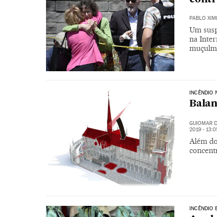
PABLO XIM
Um suspe
na Inte
muçulm
INCÊNDIO 
Balan
GUIOMAR D
2019 - 13:
Além do 
concent
INCÊNDIO