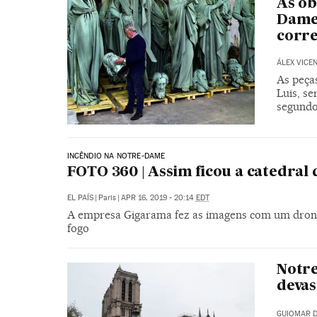
As ob
Dame 
corr
ÁLEX VICE
As peça
Luis, se
segundo
INCÊNDIO NA NOTRE-DAME
FOTO 360 | Assim ficou a catedral
EL PAÍS
|
Paris
|
APR 16, 2019 - 20:14
EDT
A empresa Gigarama fez as imagens com um drone
fogo
Notre
deva
GUIOMAR D