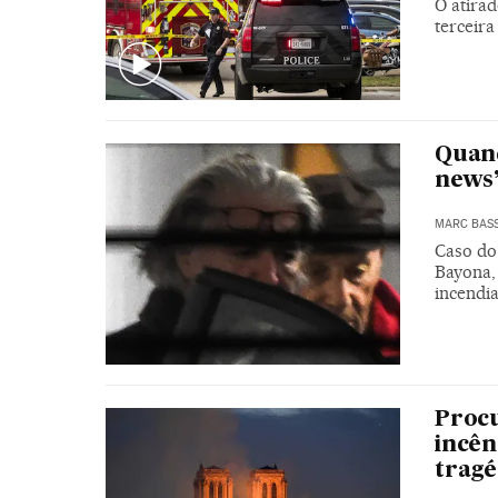
O atira
terceira
Quand
news’
MARC BAS
Caso do
Bayona,
incendi
Procu
incên
tragé