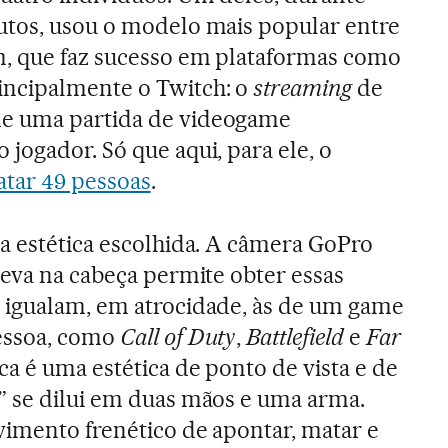
utos, usou o modelo mais popular entre
m, que faz sucesso em plataformas como
incipalmente o Twitch: o
streaming
de
de uma partida de videogame
jogador. Só que aqui, para ele, o
tar 49 pessoas
.
a estética escolhida. A câmera GoPro
leva na cabeça permite obter essas
 igualam, em atrocidade, às de um game
essoa, como
Call of Duty
,
Battlefield
e
Far
ica é uma estética de ponto de vista e de
” se dilui em duas mãos e uma arma.
vimento frenético de apontar, matar e