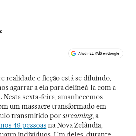
Z
Añadir EL PAÍS en Google
ales
e realidade e ficção está se diluindo,
s agarrar a ela para delineá-la com a
. Nesta sexta-feira, amanhecemos
com um massacre transformado em
ulo transmitido por
streaming
, a
nos 49 pessoas
na Nova Zelândia,
uatro indivíduos. Um deles, durante