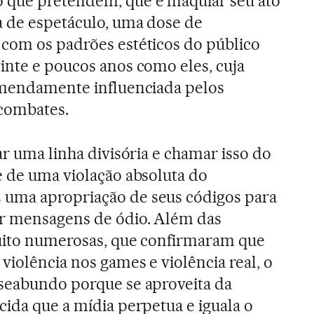
 que pretendem, que é maquiar seu ato
a de espetáculo, uma dose de
com os padrões estéticos do público
inte e poucos anos como eles, cuja
remendamente influenciada pelos
combates.
ar uma linha divisória e chamar isso do
e de uma violação absoluta do
uma apropriação de seus códigos para
ar mensagens de ódio. Além das
muito numerosas, que confirmaram que
violência nos games e violência real, o
useabundo porque se aproveita da
cida que a mídia perpetua e iguala o