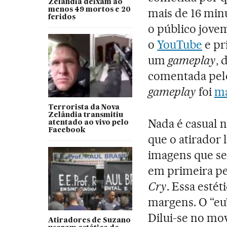
Zelândia deixam ao
menos 49 mortos e 20
mais de 16 min
feridos
o público jove
o
YouTube
e pr
um
gameplay
, 
comentada pelo 
gameplay
foi
ma
Terrorista da Nova
Zelândia transmitiu
Nada é casual n
atentado ao vivo pelo
Facebook
que o atirador 
imagens que se
em primeira p
Cry
. Essa estét
margens. O “eu
Dilui-se no mo
Atiradores de Suzano