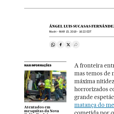
ÁNGEL LUIS SUCASAS FERNÁNDE
Madri -
MAR
15, 2019 - 16:22
EDT
Compartir en Whatsapp
Compartir en Facebook
Compartir en Twitter
Desplegar Redes Soci
A fronteira entr
MAIS INFORMAÇÕES
mas temos de no
máxima nitidez
horrorizados 
grande espetác
matança do me
Atentados em
cometida por q
mesquitas da Nova