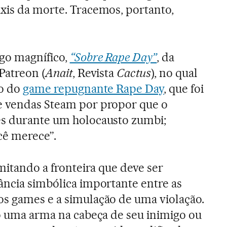
xis da morte. Tracemos, portanto,
go magnífico,
“Sobre Rape Day”
, da
Patreon (
Anait
, Revista
Cactus
), no qual
to do
game repugnante Rape Day
, que foi
e vendas Steam por propor que o
es durante um holocausto zumbi;
cê merece”.
imitando a fronteira que deve ser
ância simbólica importante entre as
s games e a simulação de uma violação.
do uma arma na cabeça de seu inimigo ou