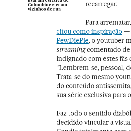
usaram estética de
recarregar.
Columbine e eram
vizinhos de rua
Para arrematar,
citou como inspiração
— 
PewDiePie
, o youtuber 
streaming
comentado de g
indignado com estes fãs 
“Lembrem-se, pessoal, de
Trata-se do mesmo youtu
do conteúdo antissemita
sua série exclusiva para 
Faz todo o sentido diabó
decidido vincular a visu