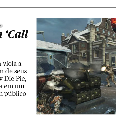
i
‘Call
 viola a
m de seus
 Die Pie,
ça em um
m público