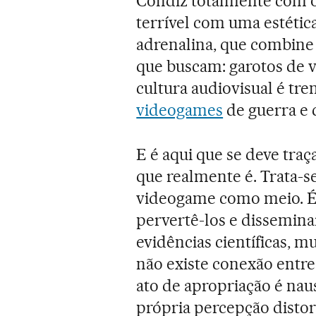
Condiz totalmente com o
terrível com uma estétic
adrenalina, que combine 
que buscam: garotos de v
cultura audiovisual é t
videogames
de guerra e 
E é aqui que se deve traç
que realmente é. Trata-s
videogame como meio. É 
pervertê-los e dissemin
evidências científicas, 
não existe conexão entre 
ato de apropriação é na
própria percepção distor