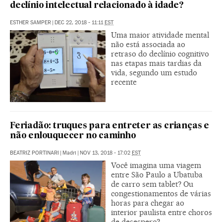
declínio intelectual relacionado à idade?
ESTHER SAMPER
|
DEC 22, 2018 - 11:11
EST
Uma maior atividade mental
não está associada ao
retraso do declínio cognitivo
nas etapas mais tardias da
vida, segundo um estudo
recente
Feriadão: truques para entreter as crianças e
não enlouquecer no caminho
BEATRIZ PORTINARI
|
Madri
|
NOV 13, 2018 - 17:02
EST
Você imagina uma viagem
entre São Paulo a Ubatuba
de carro sem tablet? Ou
congestionamentos de várias
horas para chegar ao
interior paulista entre choros
de desespero?