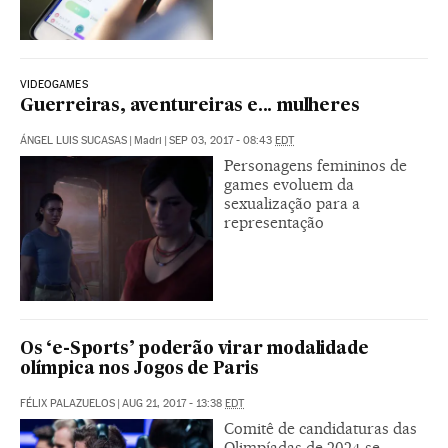
VIDEOGAMES
Guerreiras, aventureiras e... mulheres
ÁNGEL LUIS SUCASAS
|
Madri
|
SEP 03, 2017 - 08:43
EDT
Personagens femininos de
games evoluem da
sexualização para a
representação
Os ‘e-Sports’ poderão virar modalidade
olímpica nos Jogos de Paris
FÉLIX PALAZUELOS
|
AUG 21, 2017 - 13:38
EDT
Comitê de candidaturas das
Olimpíadas de 2024 se