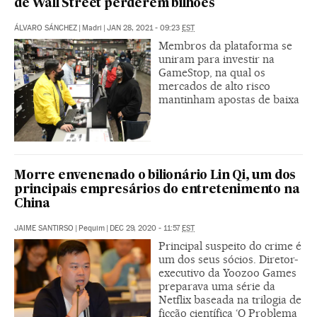
de Wall Street perderem bilhões
ÁLVARO SÁNCHEZ
|
Madri
|
JAN 28, 2021 - 09:23
EST
Membros da plataforma se
uniram para investir na
GameStop, na qual os
mercados de alto risco
mantinham apostas de baixa
Morre envenenado o bilionário Lin Qi, um dos
principais empresários do entretenimento na
China
JAIME SANTIRSO
|
Pequim
|
DEC 29, 2020 - 11:57
EST
Principal suspeito do crime é
um dos seus sócios. Diretor-
executivo da Yoozoo Games
preparava uma série da
Netflix baseada na trilogia de
ficção científica ‘O Problema