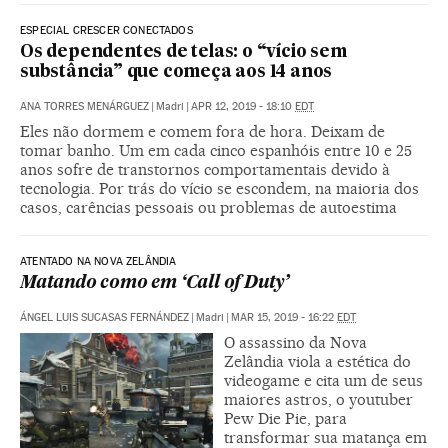
ESPECIAL CRESCER CONECTADOS
Os dependentes de telas: o “vício sem
substância” que começa aos 14 anos
ANA TORRES MENÁRGUEZ
|
Madri
|
APR 12, 2019 - 18:10
EDT
Eles não dormem e comem fora de hora. Deixam de
tomar banho. Um em cada cinco espanhóis entre 10 e 25
anos sofre de transtornos comportamentais devido à
tecnologia. Por trás do vício se escondem, na maioria dos
casos, carências pessoais ou problemas de autoestima
ATENTADO NA NOVA ZELÂNDIA
Matando como em ‘Call of Duty’
ÁNGEL LUIS SUCASAS FERNÁNDEZ
|
Madri
|
MAR 15, 2019 - 16:22
EDT
O assassino da Nova
Zelândia viola a estética do
videogame e cita um de seus
maiores astros, o youtuber
Pew Die Pie, para
transformar sua matança em