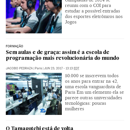
reuniu com o COI para
estudar a possível entradas
dos esportes eletrônicos nos
Jogos
FORMAÇÃO
Sem aulas e de graça: assim é a escola de
programação mais revolucionária do mundo
JACOBO PEDRAZA
|
Paris
|
JUN 23, 2017 - 13:13
EDT
50.000 se inscrevem todos
os anos para entrar na 42,
uma escola vanguardista de
Paris Em um elemento ela se
parece outras universidades
tecnológicas: poucas
mulheres
O Tamagotchi está de volta