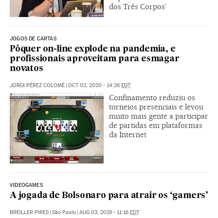
dos Três Corpos’
JOGOS DE CARTAS
Pôquer on-line explode na pandemia, e
profissionais aproveitam para esmagar
novatos
JORDI PÉREZ COLOMÉ
|
OCT 02, 2020 - 14:26
EDT
Confinamento reduziu os
torneios presenciais e levou
muito mais gente a participar
de partidas em plataformas
da Internet
VIDEOGAMES
A jogada de Bolsonaro para atrair os ‘gamers’
BREILLER PIRES
|
São Paulo
|
AUG 03, 2019 - 11:16
EDT