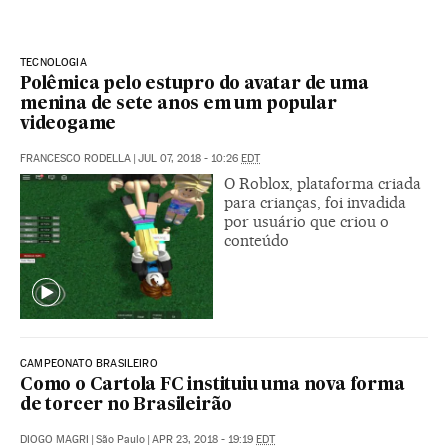
TECNOLOGIA
Polêmica pelo estupro do avatar de uma
menina de sete anos em um popular
videogame
FRANCESCO RODELLA
|
JUL 07, 2018 - 10:26
EDT
O Roblox, plataforma criada
para crianças, foi invadida
por usuário que criou o
conteúdo
CAMPEONATO BRASILEIRO
Como o Cartola FC instituiu uma nova forma
de torcer no Brasileirão
DIOGO MAGRI
|
São Paulo
|
APR 23, 2018 - 19:19
EDT