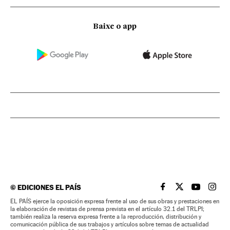
Baixe o app
©
EDICIONES EL PAÍS
EL PAÍS BRASIL EN
EL PAÍS BRASI
EL PAÍS B
EL PA
EL PAÍS ejerce la oposición expresa frente al uso de sus obras y prestaciones en
la elaboración de revistas de prensa prevista en el artículo 32.1 del TRLPI;
también realiza la reserva expresa frente a la reproducción, distribución y
comunicación pública de sus trabajos y artículos sobre temas de actualidad