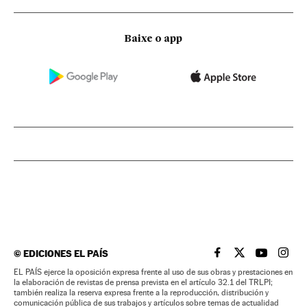
Baixe o app
©
EDICIONES EL PAÍS
EL PAÍS BRASIL EN
EL PAÍS BRASI
EL PAÍS B
EL PA
EL PAÍS ejerce la oposición expresa frente al uso de sus obras y prestaciones en
la elaboración de revistas de prensa prevista en el artículo 32.1 del TRLPI;
también realiza la reserva expresa frente a la reproducción, distribución y
comunicación pública de sus trabajos y artículos sobre temas de actualidad