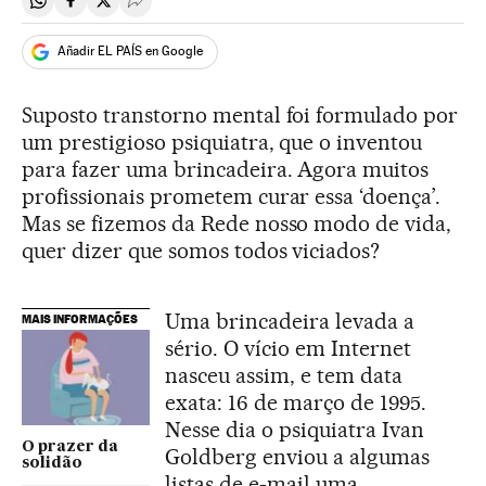
Compartir en Whatsapp
Compartir en Facebook
Compartir en Twitter
Desplegar Redes Sociales
Añadir EL PAÍS en Google
Suposto transtorno mental foi formulado por
um prestigioso psiquiatra, que o inventou
para fazer uma brincadeira. Agora muitos
profissionais prometem curar essa ‘doença’.
Mas se fizemos da Rede nosso modo de vida,
quer dizer que somos todos viciados?
Uma brincadeira levada a
MAIS INFORMAÇÕES
sério. O vício em Internet
nasceu assim, e tem data
exata: 16 de março de 1995.
Nesse dia o psiquiatra Ivan
O prazer da
Goldberg enviou a algumas
solidão
listas de e-mail uma