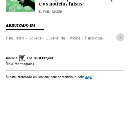
e as notícias falsas
EL PAÍS
| MADRI
ARQUIVADO EM
Psiquiatria
Jovens
Juventude
Vícios
Psicologia
Doenças
Consumo
Especialidades médicas
Video games
Medicina
Bem-estar
Internet
Lazer
Adere a
Mais informações
Informática
Estilo vida
Telecomunicações
Saúde
Comunicações
Indústria
Sociedade
Ciência
aquí
Si está interesado en licenciar este contenido, pinche