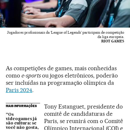
Jogadores profissionais da ‘League of Legends’ participam de competição
da liga europeia.
RIOT GAMES
As competições de games, mais conhecidas
como
e-sports
ou jogos eletrônicos, poderão
ser incluídas na programação olímpica da
Paris 2024
.
Tony Estanguet, presidente do
MAIS INFORMAÇÕES
comitê de candidaturas de
“Os
videogames já
Paris, se reunirá com o Comitê
são cultura: se
Olímpico Internacional (COI) e
você não gosta,