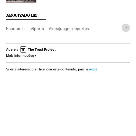
ARQUIVADO EM
Economia
eSports
Videojuegos deportes
Jogos Olímpicos
Competições
Esportes
Géneros videojuegos
Video games
Lazer
Informática
Adere a
Mais informações
Estilo vida
Indústria
aquí
Si está interesado en licenciar este contenido, pinche