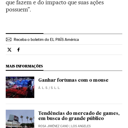
que fazem e do impacto que suas ações
possuem”.
Receba o boletim do EL PAÍS América
Tecnologia El País Brasil en Twitter
Tecnologia El País Brasil en Facebook
MAIS INFORMAÇÕES
Ganhar fortunas com o mouse
Á. L. S.
/
S. L. L.
Tendências do mercado de games,
em busca do grande público
ROSA JIMÉNEZ CANO
| LOS ANGELES