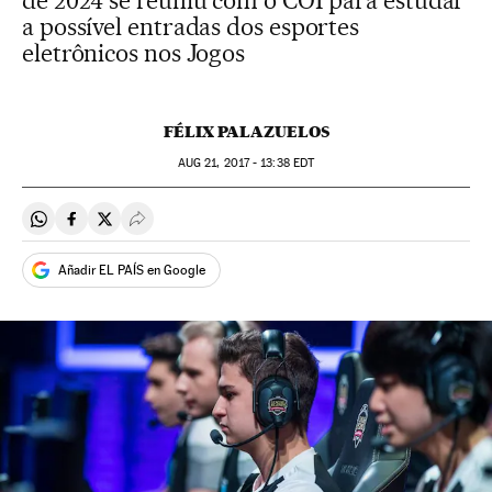
de 2024 se reuniu com o COI para estudar
a possível entradas dos esportes
eletrônicos nos Jogos
FÉLIX PALAZUELOS
AUG
21, 2017 - 13:38
EDT
Compartir en Whatsapp
Compartir en Facebook
Compartir en Twitter
Desplegar Redes Sociales
Añadir EL PAÍS en Google