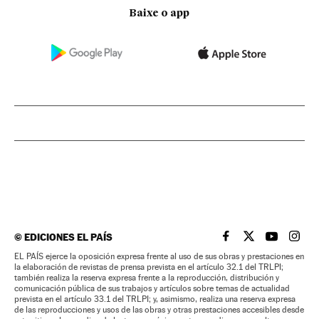
Baixe o app
©
EDICIONES EL PAÍS
EL PAÍS BRASIL EN
EL PAÍS BRASI
EL PAÍS B
EL PA
EL PAÍS ejerce la oposición expresa frente al uso de sus obras y prestaciones en
la elaboración de revistas de prensa prevista en el artículo 32.1 del TRLPI;
también realiza la reserva expresa frente a la reproducción, distribución y
comunicación pública de sus trabajos y artículos sobre temas de actualidad
prevista en el artículo 33.1 del TRLPI; y, asimismo, realiza una reserva expresa
de las reproducciones y usos de las obras y otras prestaciones accesibles desde