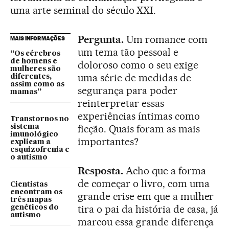
uma arte seminal do século XXI.
Pergunta.
Um romance com
MAIS INFORMAÇÕES
um tema tão pessoal e
“Os cérebros
de homens e
doloroso como o seu exige
mulheres são
uma série de medidas de
diferentes,
assim como as
segurança para poder
mamas”
reinterpretar essas
experiências íntimas como
Transtornos no
ficção. Quais foram as mais
sistema
imunológico
importantes?
explicam a
esquizofrenia e
o autismo
Resposta.
Acho que a forma
de começar o livro, com uma
Cientistas
encontram os
grande crise em que a mulher
três mapas
tira o pai da história de casa, já
genéticos do
autismo
marcou essa grande diferença