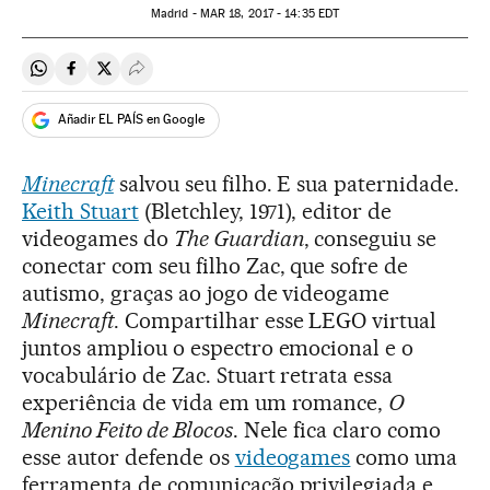
Madrid -
MAR
18, 2017 - 14:35
EDT
Compartir en Whatsapp
Compartir en Facebook
Compartir en Twitter
Desplegar Redes Sociales
Añadir EL PAÍS en Google
Minecraft
salvou seu filho. E sua paternidade.
Keith Stuart
(Bletchley, 1971), editor de
videogames do
The Guardian
, conseguiu se
conectar com seu filho Zac, que sofre de
autismo, graças ao jogo de videogame
Minecraft
. Compartilhar esse LEGO virtual
juntos ampliou o espectro emocional e o
vocabulário de Zac. Stuart retrata essa
experiência de vida em um romance,
O
Menino Feito de Blocos
. Nele fica claro como
esse autor defende os
videogames
como uma
ferramenta de comunicação privilegiada e