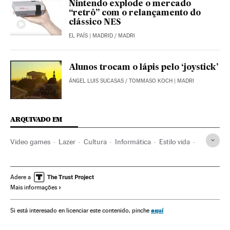
Nintendo explode o mercado
“retrô” com o relançamento do
clássico NES
EL PAÍS
| MADRID / MADRI
Alunos trocam o lápis pelo ‘joystick’
ÁNGEL LUIS SUCASAS
/
TOMMASO KOCH
| MADRI
ARQUIVADO EM
Video games
Lazer
Cultura
Informática
Estilo vida
Indústria
Dia dos Pais
Pais
Parentesco
Família
Aniversários
Eventos
Sociedade
Adere a
Mais informações
aquí
Si está interesado en licenciar este contenido, pinche