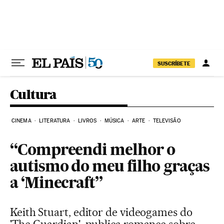
Pular para o conteúdo
SUSCRÍBETE
Cultura
CINEMA
LITERATURA
LIVROS
MÚSICA
ARTE
TELEVISÃO
“Compreendi melhor o
autismo do meu filho graças
a ‘Minecraft”
Keith Stuart, editor de videogames do