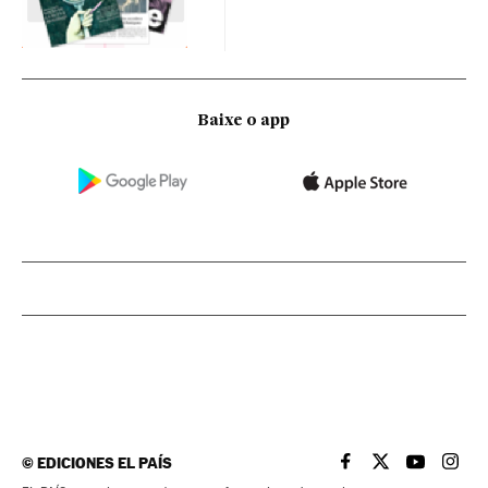
Baixe o app
©
EDICIONES EL PAÍS
EL PAÍS BRASIL EN
EL PAÍS BRASI
EL PAÍS B
EL PA