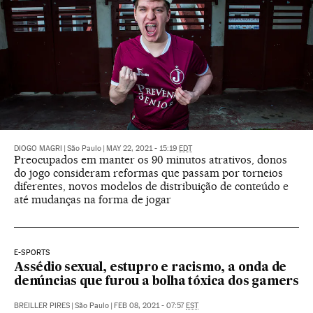
DIOGO MAGRI
|
São Paulo
|
MAY 22, 2021 - 15:19
EDT
Preocupados em manter os 90 minutos atrativos, donos
do jogo consideram reformas que passam por torneios
diferentes, novos modelos de distribuição de conteúdo e
até mudanças na forma de jogar
E-SPORTS
Assédio sexual, estupro e racismo, a onda de
denúncias que furou a bolha tóxica dos gamers
BREILLER PIRES
|
São Paulo
|
FEB 08, 2021 - 07:57
EST