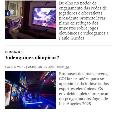
De olho no poder de
engajamento das redes de
jogadores e ciberatletas,
presidente promete levar
plano de redução dos
impostos sobre jogos
eletrônicos e videogames a
Paulo Guedes
OLIMPÍADAS
Videogames olímpicos?
DAVID ÁLVAREZ
|
Madri
|
JAN 03, 2019 - 18:02
EST
Em busca dos mais jovens,
COI faz reuniões para se
aproximar da indústria dos
esportes eletrônicos. Os
envolvidos pleiteiam entrar
no programa dos Jogos de
Los Angeles-2028