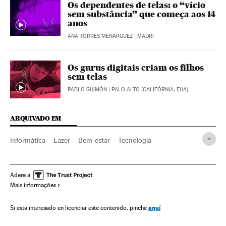
Os dependentes de telas: o “vício
sem substância” que começa aos 14
anos
ANA TORRES MENÁRGUEZ
| MADRI
Os gurus digitais criam os filhos
sem telas
PABLO GUIMÓN
| PALO ALTO (CALIFÓRNIA, EUA)
ARQUIVADO EM
Informática
Lazer
Bem-estar
Tecnologia
Telecomunicações
Estilo vida
Educação
Sociedade
Comunicações
Indústria
Fortnite
Ciência
Crianças
Adere a
Mais informações
Adolescência
Jogos online
Juventude
Psicologia
Infância
Video games
Internet
Crescer Conectados
aquí
Si está interesado en licenciar este contenido, pinche