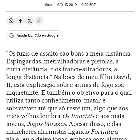
Madri -
MAY
17, 2019 - 10:52
EDT
Compartir en Whatsapp
Compartir en Facebook
Compartir en Twitter
Desplegar Redes Sociales
Añadir EL PAÍS en Google
"Os fuzis de assalto são bons a meia distância.
Espingardas, metralhadoras e pistolas, a
curta distância, e os franco-atiradores, a
longa distância." Na boca de meu filho David,
11, esta explicação sobre armas de fogo soa
inquietante. E também o objetivo para o qual
utiliza tanto conhecimento: matar e
sobreviver até que só reste um, algo que aos
mais velhos lembra
Os Imortais
e aos mais
jovens,
Jogos Vorazes
. Apesar disso, e das
manchetes alarmistas ligando
Fortnite
a
vício, eu o deixo jogar, embora com alguma