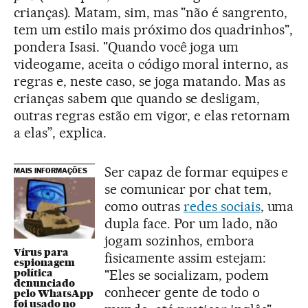
crianças). Matam, sim, mas "não é sangrento,
tem um estilo mais próximo dos quadrinhos",
pondera Isasi. "Quando você joga um
videogame, aceita o código moral interno, as
regras e, neste caso, se joga matando. Mas as
crianças sabem que quando se desligam,
outras regras estão em vigor, e elas retornam
a elas”, explica.
Ser capaz de formar equipes e
MAIS INFORMAÇÕES
se comunicar por chat tem,
como outras
redes sociais
, uma
dupla face. Por um lado, não
jogam sozinhos, embora
Vírus para
fisicamente assim estejam:
espionagem
política
"Eles se socializam, podem
denunciado
conhecer gente de todo o
pelo WhatsApp
foi usado no