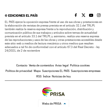
©
EDICIONES EL PAÍS
EL PAÍS BRASIL EN
EL PAÍS BRASI
EL PAÍS B
EL PA
EL PAÍS ejerce la oposición expresa frente al uso de sus obras y prestaciones en
la elaboración de revistas de prensa prevista en el artículo 32.1 del TRLPI;
también realiza la reserva expresa frente a la reproducción, distribución y
comunicación pública de sus trabajos y artículos sobre temas de actualidad
prevista en el artículo 33.1 del TRLPI; y, asimismo, realiza una reserva expresa
de las reproducciones y usos de las obras y otras prestaciones accesibles desde
este sitio web a medios de lectura mecánica u otros medios que resulten
adecuados a tal fin de conformidad con el artículo 67.3 del Real Decreto - ley
24/2021, de 2 de noviembre
Contacto
Venta de contenidos
Aviso legal
Política cookies
Política de privacidad
Mapa
Suscripciones EL PAÍS
Suscripciones empresas
RSS
Índice
Noticias de hoy
Webs de PRISA