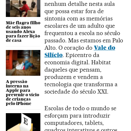
nenhum detalhe nesta aula
que possa estar fora de
sintonia com as memórias
Mãe flagra filho
escolares de um adulto que
de seis anos
usando Alexa
frequentou a escola no século
para fazer lição
passado. Mas estamos em Palo
de casa
Alto. O coração do
Vale do
Silício
. Epicentro da
economia digital. Habitat
daqueles que pensam,
produzem e vendem a
A pressão
tecnologia que transforma a
interna na
Apple para
sociedade do século XXI.
prevenir o vício
de crianças
pelo iPhone
Escolas de todo o mundo se
esforçam para introduzir
computadores, tablets,
quadros interativos e outros