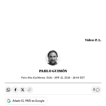
Vídeo:
P. L.
PABLO GUIMÓN
Palo Alto (Califórnia, EUA) -
APR
12, 2019 - 18:44
EDT
0
Compartir en Whatsapp
Compartir en Facebook
Compartir en Twitter
Desplegar Redes Sociales
Comen
Añadir EL PAÍS en Google