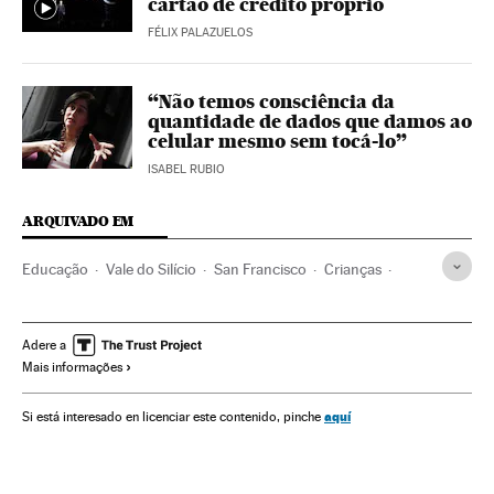
cartão de crédito próprio
FÉLIX PALAZUELOS
“Não temos consciência da
quantidade de dados que damos ao
celular mesmo sem tocá-lo”
ISABEL RUBIO
ARQUIVADO EM
Educação
Vale do Silício
San Francisco
Crianças
Califórnia
Paternidade
Maternidade
Estados Unidos
Família
Infância
Tecnologia
Sociedade
Ciência
Adere a
Mais informações
Crescer Conectados
aquí
Si está interesado en licenciar este contenido, pinche