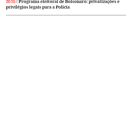
Programa eleitoral de Bolsonaro: privatizações e
20:55
privilégios legais para a Polícia
NEWSLETTERS
Boletín de América
Cada semana en tu cuenta de correo una selección de las noticias,
reportajes y análisis de los periodistas de EL PAÍS con los acontecimientos
más relevantes del continente.