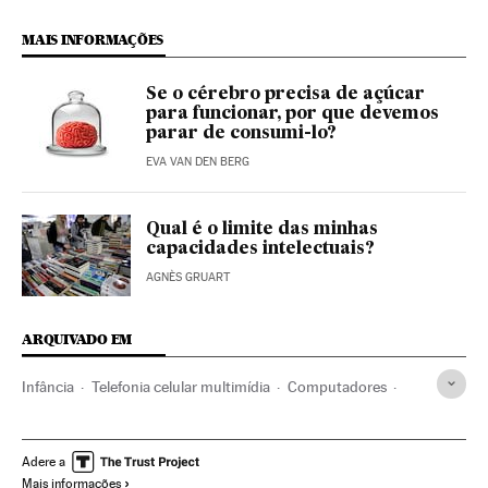
MAIS INFORMAÇÕES
Se o cérebro precisa de açúcar
para funcionar, por que devemos
parar de consumi-lo?
EVA VAN DEN BERG
Qual é o limite das minhas
capacidades intelectuais?
AGNÈS GRUART
ARQUIVADO EM
Infância
Telefonia celular multimídia
Computadores
Fisiologia
Medicina preventiva
Celular
Especialidades médicas
Doenças
Telefonia
Medicina
Adere a
Mais informações