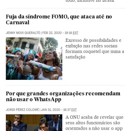
todo, inclusive no Brasil
Fuja da síndrome FOMO, que ataca até no
Carnaval
JENNY MOIX QUERALTÓ
|
FEB 22, 2020 - 19:18
EST
Excesso de possibilidades e
exibição nas redes sociais
formam coquetel que mina a
satisfação
Por que grandes organizações recomendam
não usar o WhatsApp
JORDI PÉREZ COLOMÉ
|
JAN 31, 2020 - 16:37
EST
A ONU acaba de revelar que
seus altos funcionários são
orientados a não usar o app