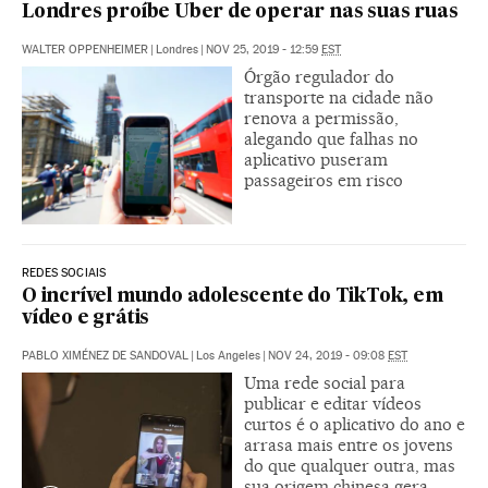
Londres proíbe Uber de operar nas suas ruas
WALTER OPPENHEIMER
|
Londres
|
NOV 25, 2019 - 12:59
EST
Órgão regulador do
transporte na cidade não
renova a permissão,
alegando que falhas no
aplicativo puseram
passageiros em risco
REDES SOCIAIS
O incrível mundo adolescente do TikTok, em
vídeo e grátis
PABLO XIMÉNEZ DE SANDOVAL
|
Los Angeles
|
NOV 24, 2019 - 09:08
EST
Uma rede social para
publicar e editar vídeos
curtos é o aplicativo do ano e
arrasa mais entre os jovens
do que qualquer outra, mas
sua origem chinesa gera