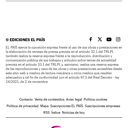
©
EDICIONES EL PAÍS
EL PAÍS BRASIL EN
EL PAÍS BRASI
EL PAÍS B
EL PA
EL PAÍS ejerce la oposición expresa frente al uso de sus obras y prestaciones en
la elaboración de revistas de prensa prevista en el artículo 32.1 del TRLPI;
también realiza la reserva expresa frente a la reproducción, distribución y
comunicación pública de sus trabajos y artículos sobre temas de actualidad
prevista en el artículo 33.1 del TRLPI; y, asimismo, realiza una reserva expresa
de las reproducciones y usos de las obras y otras prestaciones accesibles desde
este sitio web a medios de lectura mecánica u otros medios que resulten
adecuados a tal fin de conformidad con el artículo 67.3 del Real Decreto - ley
24/2021, de 2 de noviembre
Contacto
Venta de contenidos
Aviso legal
Política cookies
Política de privacidad
Mapa
Suscripciones EL PAÍS
Suscripciones empresas
RSS
Índice
Noticias de hoy