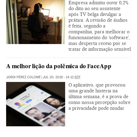
Empresa admitiu ouvir 0,2%
do dito ao seu assistente
após TV belga divulgar a
prática. A revisão de áudios
é feita, segundo a
companhia, para melhorar o
funcionamento do ‘software’,
mas desperta receio por se
tratar de informação sensível
A melhor lição da polêmica do FaceApp
JORDI PÉREZ COLOMÉ
|
JUL 20, 2019 - 14:12
EDT
O aplicativo, que provocou
uma grande histeria na
última semana, é a prova de
como nossa percepção sobre
a privacidade pode mudar