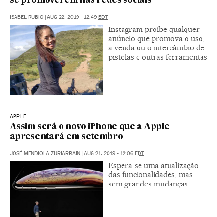
se promoverem nas redes sociais
ISABEL RUBIO
|
AUG 22, 2019 - 12:49
EDT
Instagram proíbe qualquer
anúncio que promova o uso,
a venda ou o intercâmbio de
pistolas e outras ferramentas
APPLE
Assim será o novo iPhone que a Apple
apresentará em setembro
JOSÉ MENDIOLA ZURIARRAIN
|
AUG 21, 2019 - 12:06
EDT
Espera-se uma atualização
das funcionalidades, mas
sem grandes mudanças