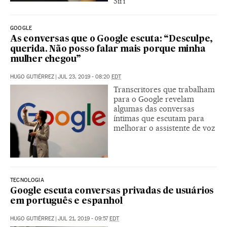
Siri
GOOGLE
As conversas que o Google escuta: “Desculpe,
querida. Não posso falar mais porque minha
mulher chegou”
HUGO GUTIÉRREZ
|
JUL 23, 2019 - 08:20
EDT
Transcritores que trabalham
para o Google revelam
algumas das conversas
íntimas que escutam para
melhorar o assistente de voz
TECNOLOGIA
Google escuta conversas privadas de usuários
em português e espanhol
HUGO GUTIÉRREZ
|
JUL 21, 2019 - 09:57
EDT