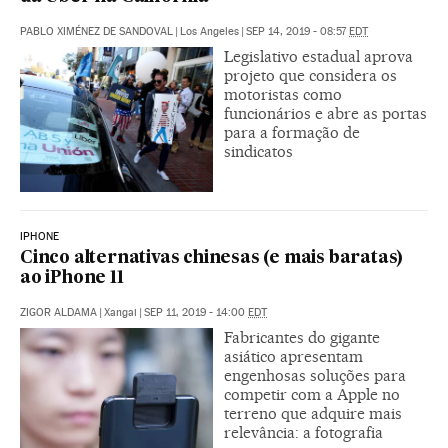
PABLO XIMÉNEZ DE SANDOVAL
|
Los Angeles
|
SEP 14, 2019 - 08:57
EDT
Legislativo estadual aprova
projeto que considera os
motoristas como
funcionários e abre as portas
para a formação de
sindicatos
IPHONE
Cinco alternativas chinesas (e mais baratas)
ao iPhone 11
ZIGOR ALDAMA
|
Xangai
|
SEP 11, 2019 - 14:00
EDT
Fabricantes do gigante
asiático apresentam
engenhosas soluções para
competir com a Apple no
terreno que adquire mais
relevância: a fotografia