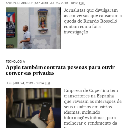
ANTONIA LABORDE
|
San Juan
|
JUL 27, 2019 - 10:33
EDT
Jornalistas que divulgaram
as conversas que causaram a
queda de Ricardo Rosselló
contam como foi a
investigação
TECNOLOGIA
Apple também contrata pessoas para ouvir
conversas privadas
H. G.
|
JUL 24, 2019 - 08:54
EDT
Empresa de Cupertino tem
transcritores na Espanha
que revisam as interações de
seus usuários em vários
idiomas, incluindo
informações íntimas, para
melhorar o rendimento da