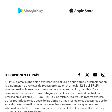
©
EDICIONES EL PAÍS
EL PAÍS BRASIL EN
EL PAÍS BRASI
EL PAÍS B
EL PA
EL PAÍS ejerce la oposición expresa frente al uso de sus obras y prestaciones en
la elaboración de revistas de prensa prevista en el artículo 32.1 del TRLPI;
también realiza la reserva expresa frente a la reproducción, distribución y
comunicación pública de sus trabajos y artículos sobre temas de actualidad
prevista en el artículo 33.1 del TRLPI; y, asimismo, realiza una reserva expresa
de las reproducciones y usos de las obras y otras prestaciones accesibles desde
este sitio web a medios de lectura mecánica u otros medios que resulten
adecuados a tal fin de conformidad con el artículo 67.3 del Real Decreto - ley