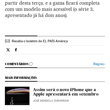
partir desta terça, e a gama ficará completa
com um modelo mais acessível (o série 3,
apresentado já há dois anos).
Receba o boletim do EL PAÍS América
Tecnologia El País Brasil en Twitter
Tecnologia El País Brasil en Facebook
COMENTÁRIOS
Regras
›
COMENTÁRIOS
MAIS INFORMAÇÕES
Assim será o novo iPhone que a
Apple apresentará em setembro
JOSÉ MENDIOLA ZURIARRAIN