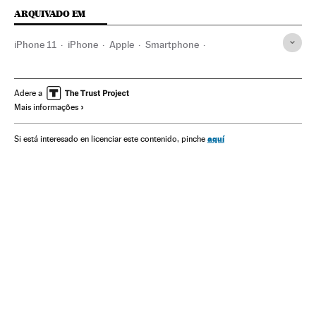
ARQUIVADO EM
iPhone 11
iPhone
Apple
Smartphone
Telefonia celular multimídia
Celular
Telecomunicações
Tecnologia
Adere a
Mais informações
aquí
Si está interesado en licenciar este contenido, pinche