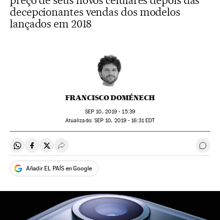
preço de seus novos celulares depois das
decepcionantes vendas dos modelos
lançados em 2018
FRANCISCO DOMÉNECH
SEP
10, 2019 - 15:39
atualizado:
SEP
10, 2019 - 16:31
EDT
Compartir en Whatsapp
Compartir en Facebook
Compartir en Twitter
Desplegar Redes Sociales
Come
Añadir EL PAÍS en Google