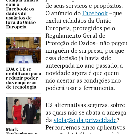
compartilhará
de seus serviços e propósitos.
com o
Facebook os
O anúncio do
Facebook
–que
dados de
usuários de
exclui cidadãos da União
fora da União
Europeia, protegidos pelo
Europeia
Regulamento Geral de
Proteção de Dados– não pegou
ninguém de surpresa, porque
essa decisão já havia sido
antecipada no ano passado; a
EUA e UE se
novidade agora é que quem
mobilizam para
reduzir poder
não aceitar as condições não
das empresas
poderá usar a ferramenta.
de tecnologia
Há alternativas seguras, sobre
as quais não se abata a ameaça
da
violação da privacidade
?
Percorremos cinco aplicativos
Mark