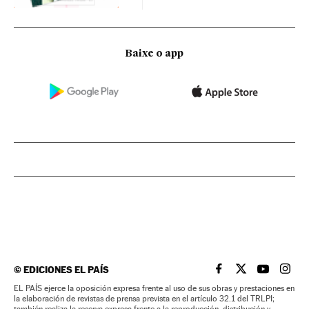
Baixe o app
©
EDICIONES EL PAÍS
EL PAÍS BRASIL EN
EL PAÍS BRASI
EL PAÍS B
EL PA
EL PAÍS ejerce la oposición expresa frente al uso de sus obras y prestaciones en
la elaboración de revistas de prensa prevista en el artículo 32.1 del TRLPI;
también realiza la reserva expresa frente a la reproducción, distribución y