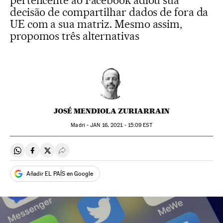
pertencente ao Facebook adiou sua
decisão de compartilhar dados de fora da
UE com a sua matriz. Mesmo assim,
propomos três alternativas
JOSÉ MENDIOLA ZURIARRAIN
Madri -
JAN
16, 2021 - 15:09
EST
Compartir en Whatsapp
Compartir en Facebook
Compartir en Twitter
Desplegar Redes Sociales
Añadir EL PAÍS en Google