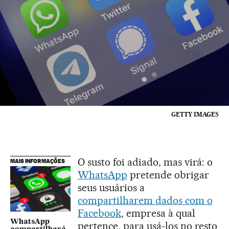
GETTY IMAGES
O susto foi adiado, mas virá: o
MAIS INFORMAÇÕES
WhatsApp
pretende obrigar
seus usuários a
compartilharem dados com o
Facebook
, empresa à qual
WhatsApp
pertence, para usá-los no resto