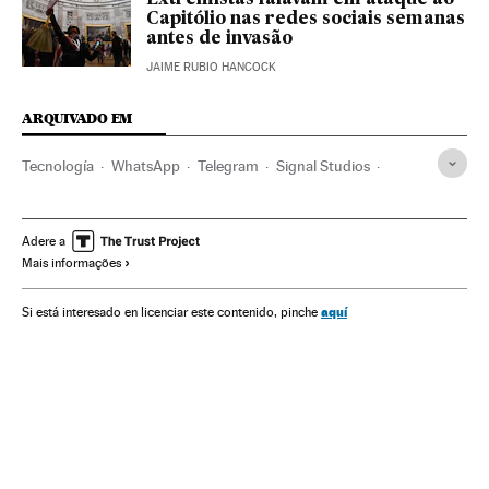
Extremistas falavam em ataque ao
Capitólio nas redes sociais semanas
antes de invasão
JAIME RUBIO HANCOCK
ARQUIVADO EM
Tecnología
WhatsApp
Telegram
Signal Studios
Privacidad internet
Espionaje
Comunicación
Comunicaciones
Telefonía móvil multimedia
Adere a
Mais informações
Telefonía móvil
aquí
Si está interesado en licenciar este contenido, pinche