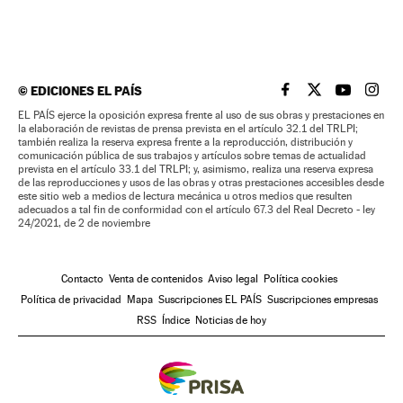
©
EDICIONES EL PAÍS
EL PAÍS BRASIL EN
EL PAÍS BRASI
EL PAÍS B
EL PA
EL PAÍS ejerce la oposición expresa frente al uso de sus obras y prestaciones en
la elaboración de revistas de prensa prevista en el artículo 32.1 del TRLPI;
también realiza la reserva expresa frente a la reproducción, distribución y
comunicación pública de sus trabajos y artículos sobre temas de actualidad
prevista en el artículo 33.1 del TRLPI; y, asimismo, realiza una reserva expresa
de las reproducciones y usos de las obras y otras prestaciones accesibles desde
este sitio web a medios de lectura mecánica u otros medios que resulten
adecuados a tal fin de conformidad con el artículo 67.3 del Real Decreto - ley
24/2021, de 2 de noviembre
Contacto
Venta de contenidos
Aviso legal
Política cookies
Política de privacidad
Mapa
Suscripciones EL PAÍS
Suscripciones empresas
RSS
Índice
Noticias de hoy