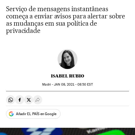
Serviço de mensagens instantâneas
começa a enviar avisos para alertar sobre
as mudanças em sua política de
privacidade
ISABEL RUBIO
Madri -
JAN
08, 2021 - 08:50
EST
Compartir en Whatsapp
Compartir en Facebook
Compartir en Twitter
Desplegar Redes Sociales
Añadir EL PAÍS en Google