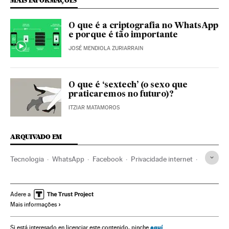
MAIS INFORMAÇÕES
O que é a criptografia no WhatsApp
e porque é tão importante
JOSÉ MENDIOLA ZURIARRAIN
O que é ‘sextech’ (o sexo que
praticaremos no futuro)?
ITZIAR MATAMOROS
ARQUIVADO EM
Tecnologia
WhatsApp
Facebook
Privacidade internet
Europa
Redes sociais
Mark Zuckerberg
Criptografia
Brasil
Estados Unidos
Apps
Adere a
Mais informações
aquí
Si está interesado en licenciar este contenido, pinche