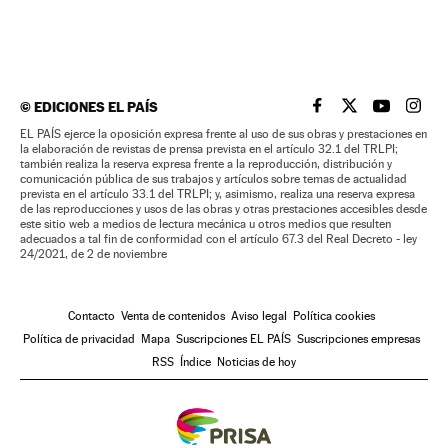
©
EDICIONES EL PAÍS
EL PAÍS BRASIL EN
EL PAÍS BRASI
EL PAÍS B
EL PA
EL PAÍS ejerce la oposición expresa frente al uso de sus obras y prestaciones en
la elaboración de revistas de prensa prevista en el artículo 32.1 del TRLPI;
también realiza la reserva expresa frente a la reproducción, distribución y
comunicación pública de sus trabajos y artículos sobre temas de actualidad
prevista en el artículo 33.1 del TRLPI; y, asimismo, realiza una reserva expresa
de las reproducciones y usos de las obras y otras prestaciones accesibles desde
este sitio web a medios de lectura mecánica u otros medios que resulten
adecuados a tal fin de conformidad con el artículo 67.3 del Real Decreto - ley
24/2021, de 2 de noviembre
Contacto
Venta de contenidos
Aviso legal
Política cookies
Política de privacidad
Mapa
Suscripciones EL PAÍS
Suscripciones empresas
RSS
Índice
Noticias de hoy