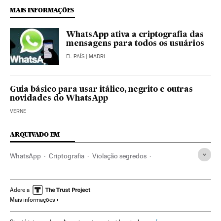
MAIS INFORMAÇÕES
WhatsApp ativa a criptografia das
mensagens para todos os usuários
EL PAÍS
| MADRI
Guia básico para usar itálico, negrito e outras
novidades do WhatsApp
VERNE
ARQUIVADO EM
WhatsApp
Criptografia
Violação segredos
Mensajería multimedia
Smartphone
Facebook
Privacidade internet
Segurança internet
Redes sociais
Adere a
Mais informações
Telefonia celular multimídia
Celular
Internet