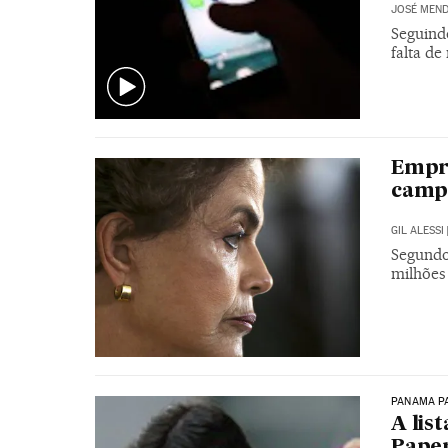
JOSÉ MEND
Seguind
falta de
Empre
campa
GIL ALESSI
Segundo
milhões
PANAMA P
A lis
Paper