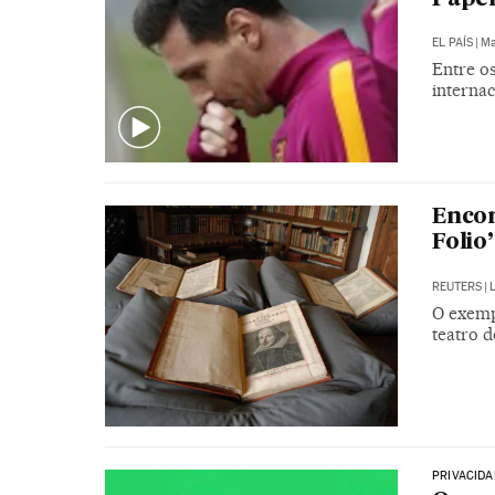
EL PAÍS
|
Ma
Entre o
internac
Encon
Folio
REUTERS
|
O exemp
teatro 
PRIVACIDA