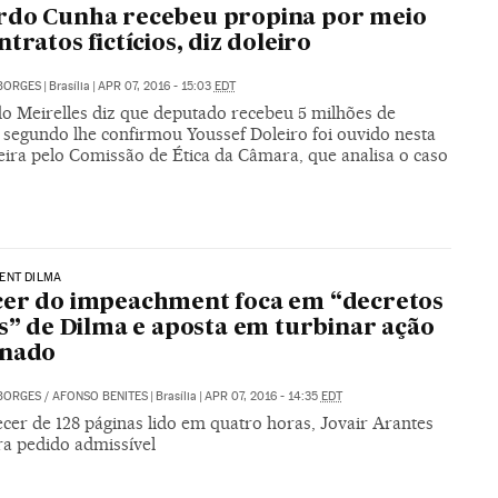
rdo Cunha recebeu propina por meio
ntratos fictícios, diz doleiro
BORGES
|
Brasília
|
APR 07, 2016 - 15:03
EDT
o Meirelles diz que deputado recebeu 5 milhões de
, segundo lhe confirmou Youssef Doleiro foi ouvido nesta
eira pelo Comissão de Ética da Câmara, que analisa o caso
ENT DILMA
er do impeachment foca em “decretos
is” de Dilma e aposta em turbinar ação
enado
BORGES
/
AFONSO BENITES
|
Brasília
|
APR 07, 2016 - 14:35
EDT
cer de 128 páginas lido em quatro horas, Jovair Arantes
ra pedido admissível