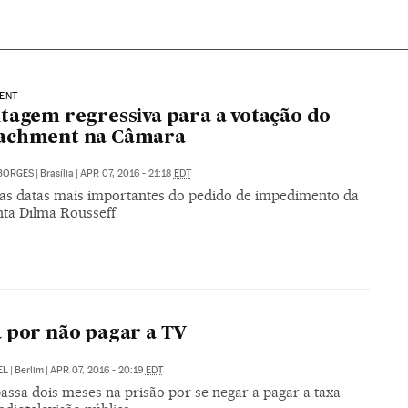
ENT
tagem regressiva para a votação do
achment na Câmara
BORGES
|
Brasília
|
APR 07, 2016 - 21:18
EDT
 as datas mais importantes do pedido de impedimento da
nta Dilma Rousseff
A
 por não pagar a TV
EL
|
Berlim
|
APR 07, 2016 - 20:19
EDT
assa dois meses na prisão por se negar a pagar a taxa