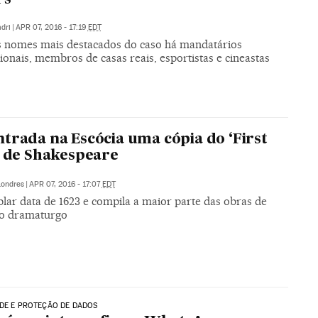
dri
|
APR 07, 2016 - 17:19
EDT
s nomes mais destacados do caso há mandatários
ionais, membros de casas reais, esportistas e cineastas
trada na Escócia uma cópia do ‘First
’ de Shakespeare
Londres
|
APR 07, 2016 - 17:07
EDT
lar data de 1623 e compila a maior parte das obras de
do dramaturgo
DE E PROTEÇÃO DE DADOS