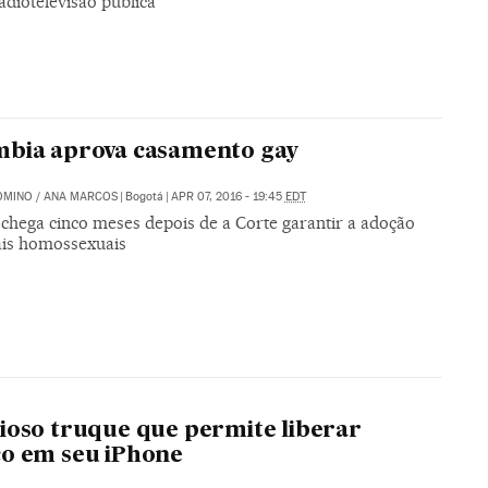
adiotelevisão pública
mbia aprova casamento gay
OMINO
/
ANA MARCOS
|
Bogotá
|
APR 07, 2016 - 19:45
EDT
 chega cinco meses depois de a Corte garantir a adoção
ais homossexuais
ioso truque que permite liberar
o em seu iPhone