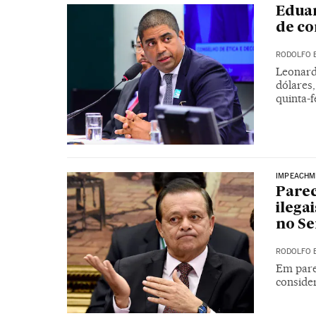
Edua
de co
RODOLFO 
Leonard
dólares
quinta-f
IMPEACHM
Parec
ilega
no S
RODOLFO 
Em pare
conside