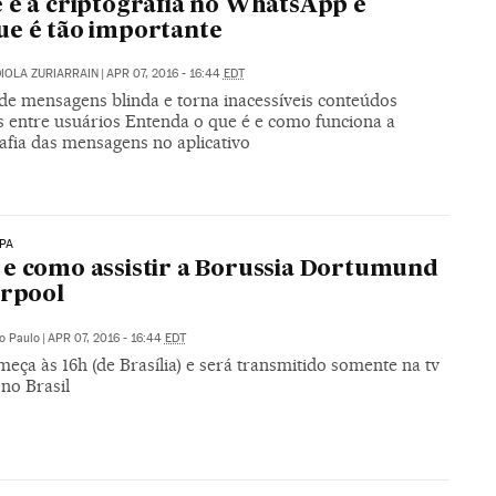
 é a criptografia no WhatsApp e
e é tão importante
IOLA ZURIARRAIN
|
APR 07, 2016 - 16:44
EDT
 de mensagens blinda e torna inacessíveis conteúdos
s entre usuários Entenda o que é e como funciona a
afia das mensagens no aplicativo
PA
e como assistir a Borussia Dortumund
erpool
o Paulo
|
APR 07, 2016 - 16:44
EDT
eça às 16h (de Brasília) e será transmitido somente na tv
no Brasil