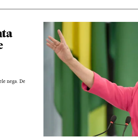
nta
e
ele nega. De