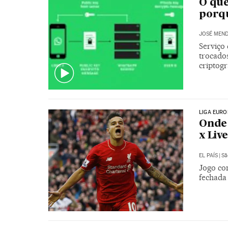
O que
porqu
JOSÉ MEND
Serviço
trocado
criptogr
LIGA EURO
Onde 
x Liv
EL PAÍS
|
Sã
Jogo com
fechada 