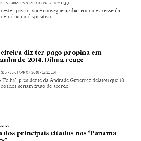
IOLA ZURIARRAIN
|
APR 07, 2016 - 18:24
EDT
o estes passos você consegue acabar com o estresse da
 memória no dispositivo
iteira diz ter pago propina em
nha de 2014. Dilma reage
|
São Paulo
|
APR 07, 2016 - 17:21
EDT
 'Folha', presidente da Andrade Gutierrez delatou que 10
 doados seriam fruto de acordo
APERS
ta dos principais citados nos ‘Panama
s’