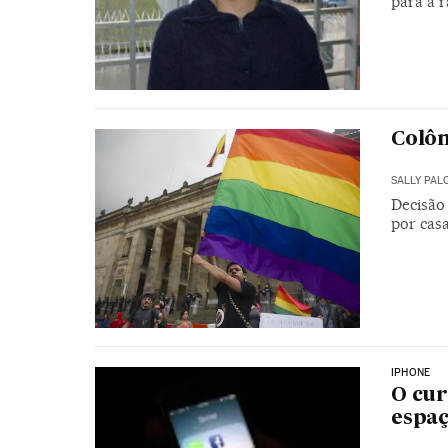
para a r
Colô
SALLY PAL
Decisão
por cas
IPHONE
O cur
espaç