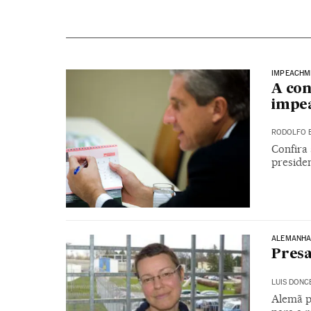
IMPEACHM
A con
impe
RODOLFO 
Confira
preside
ALEMANH
Presa
LUIS DONC
Alemã p