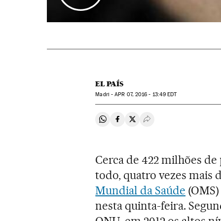
EL PAÍS
Madri -
APR
07, 2016 - 13:49
EDT
Compartir en Whatsapp
Compartir en Facebook
Compartir en Twitter
Desplegar Redes Soci
Cerca de 422 milhões de
todo, quatro vezes mais 
Mundial da Saúde
(OMS) 
nesta quinta-feira. Segu
ONU, em 2012 os altos ní