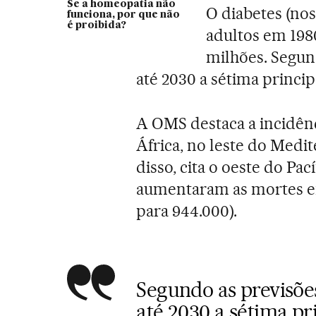
Se a homeopatia não
O diabetes (nos
funciona, por que não
é proibida?
adultos em 198
milhões. Segun
até 2030 a sétima princi
A OMS destaca a incidên
África, no leste do Medi
disso, cita o oeste do Pa
aumentaram as mortes en
para 944.000).
Segundo as previsõe
até 2030 a sétima pr