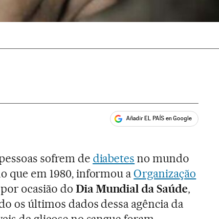
Añadir EL PAÍS en Google
ales
 pessoas sofrem de
diabetes
no mundo
do que em 1980, informou a
Organização
por ocasião do
Dia Mundial da Saúde
,
ndo os últimos dados dessa agência da
veis de glicose no sangue foram