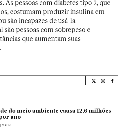
s. As pessoas com diabetes tipo 2, que
os, costumam produzir insulina em
ou são incapazes de usá-la
l são pessoas com sobrepeso e
nstâncias que aumentam suas
.
a
Ciencia El País Bra
Ciencia El Pa
Ciencia 
de do meio ambiente causa 12,6 milhões
por ano
| MADRI