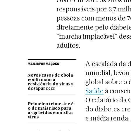
responsáveis por 3,7 mi
pessoas com menos de 70 
diretamente pelo diabetes
“marcha implacável” dess
adultos.
A escalada da 
MAIS INFORMAÇÕES
mundial, levou 
Novos casos de ebola
confirmam a
global sobre o 
resistência do vírus a
desaparecer
Saúde
à consci
O relatório da
Primeiro trimestre é
do diabetes cr
o de mais risco para
as grávidas com zika
e média renda.
vírus