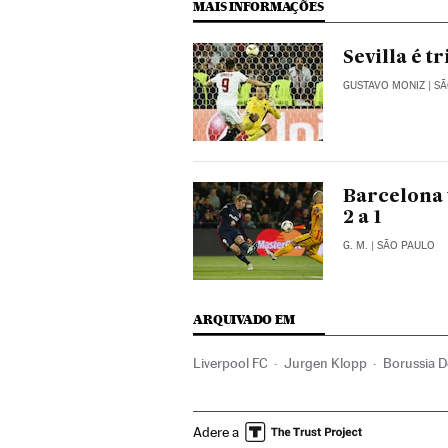
MAIS INFORMAÇÕES
Sevilla é 
GUSTAVO MONIZ
| S
Barcelona 
2 a 1
G. M.
| SÃO PAULO
ARQUIVADO EM
Liverpool FC
Jurgen Klopp
Borussia 
Canais televisão
Programação
Televis
Adere a
Europa League 2015/2016
Liga Europa