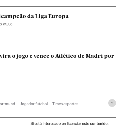
tricampeão da Liga Europa
ÃO PAULO
vira o jogo e vence o Atlético de Madri por
Dortmund
Jogador futebol
Times esportes
ão
Meios comunicação
Comunicação
Si está interesado en licenciar este contenido,
Futebol
Competições
Esportes