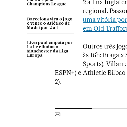
2 a 1 na Inglate
Champions League
regional. Pass
uma vitória por
Barcelona vira o jogo
e vence o Atlético de
em Old Traffor
Madri por 2 a 1
Liverpool empata por
Outros três jog
1 a 1 e elimina o
Manchester da Liga
às 16h: Braga x
Europa
Sports), Villar
ESPN+) e Athletic Bilbao 
2).