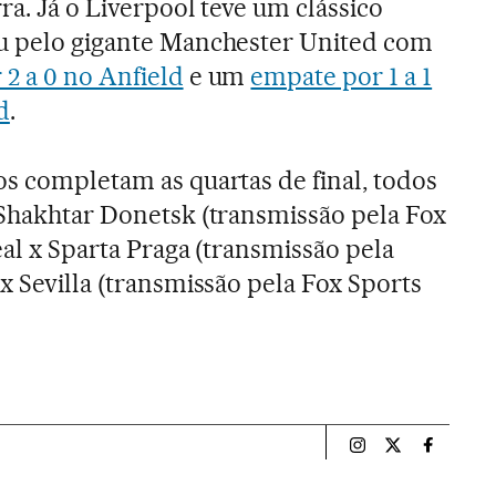
rra. Já o Liverpool teve um clássico
ou pelo gigante Manchester United com
 2 a 0 no Anfield
e um
empate por 1 a 1
d
.
os completam as quartas de final, todos
 Shakhtar Donetsk (transmissão pela Fox
real x Sparta Praga (transmissão pela
x Sevilla (transmissão pela Fox Sports
Esportes El País B
Esportes El Pa
Esportes