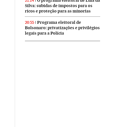
O programa eleitoral de Lula da
21:14
Silva: subidas de impostos para os
ricos e proteção para as minorias
Programa eleitoral de
20:55
Bolsonaro: privatizações e privilégios
legais para a Polícia
rasil en Instagram
ís Brasil en Twitter
 El País Brasil en Facebook