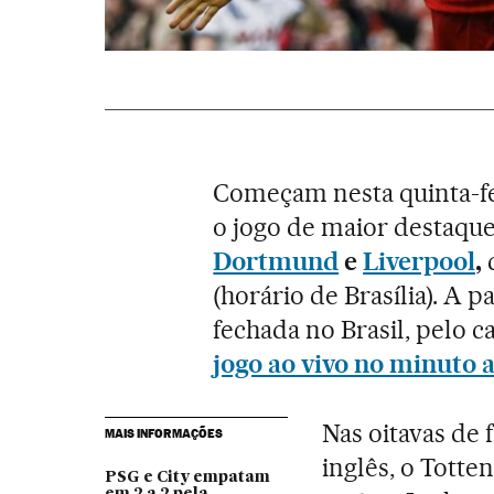
Começam nesta quinta-fei
o jogo de maior destaque
Dortmund
e
Liverpool
,
(horário de Brasília). A 
fechada no Brasil, pelo c
jogo ao vivo no minuto 
Nas oitavas de 
MAIS INFORMAÇÕES
inglês, o Totte
PSG e City empatam
em 2 a 2 pela