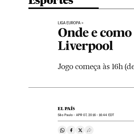
Esportes
LIGA EUROPA
Onde e como 
Liverpool
Jogo começa às 16h (de
EL PAÍS
São Paulo -
APR
07, 2016 - 16:44
EDT
Compartir en Whatsapp
Compartir en Facebook
Compartir en Twitter
Desplegar Redes Soci