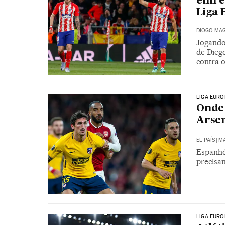
enfre
Liga 
DIOGO MAG
Jogando
de Dieg
contra 
LIGA EURO
Onde 
Arsen
EL PAÍS
|
MA
Espanhó
precisam
LIGA EURO