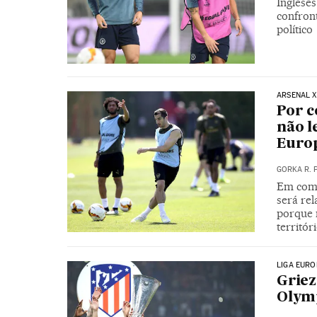
Inglese
confron
político
ARSENAL X
Por c
não l
Europ
GORKA R. 
Em comu
será re
porque 
territór
LIGA EURO
Griez
Olymp