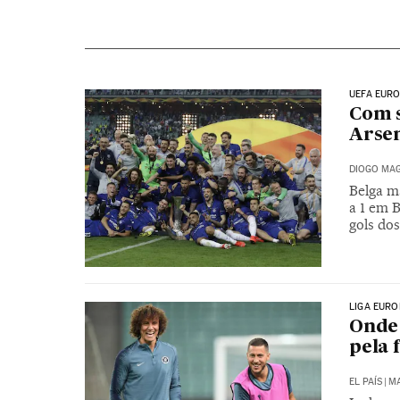
UEFA EUR
Com s
Arsen
DIOGO MAG
Belga m
a 1 em 
gols dos
LIGA EURO
Onde 
pela 
EL PAÍS
|
MA