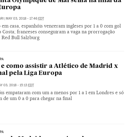
nta Olympique de Marselha na final da
Europa
RI
|
MAY 03, 2018 - 17:46
EDT
 em casa, espanhóis venceram ingleses por 1 a 0 com gol
o Costa; franceses conseguiram a vaga na prorrogação
o Red Bull Salzburg
PA
e como assistir a Atlético de Madrid x
al pela Liga Europa
Y 03, 2018 - 15:13
EDT
is empataram com um a menos por 1 a 1 em Londres e só
 de um 0 a 0 para chegar na final
PA