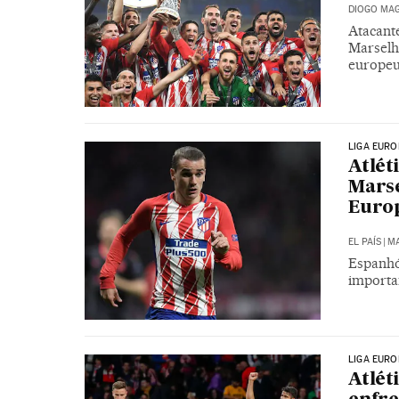
DIOGO MAG
Atacante
Marselh
europeu
LIGA EURO
Atlét
Marse
Euro
EL PAÍS
|
MA
Espanhó
importa
LIGA EURO
Atlét