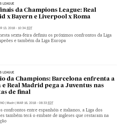
S LEAGUE
inais da Champions League: Real
d x Bayern e Liverpool x Roma
R 13, 2018 - 10:34
EDT
nesta sexta-feira definiu os próximos confrontos da Liga
peões e também da Liga Europa
S LEAGUE
io da Champions: Barcelona enfrenta a
e Real Madrid pega a Juventus nas
as de final
ANO
|
Madri
|
MAR 16, 2018 - 08:33
EDT
 confrontos entre espanhóis e italianos, a Liga dos
s também terá o embate de ingleses que restaram na
ção