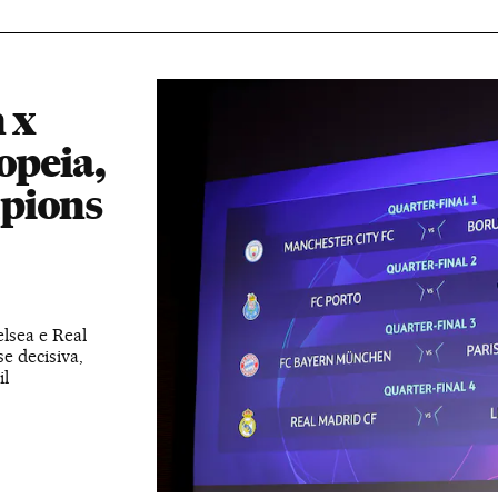
 x
opeia,
pions
lsea e Real
e decisiva,
il