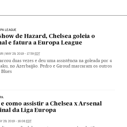
OPA LEAGUE
how de Hazard, Chelsea goleia o
al e fatura a Europa League
RI
|
MAY 29, 2019 - 17:59
EDT
arcou duas vezes e deu uma assistência na goleada por 4
Baku, no Azerbaijão. Pedro e Giroud marcaram os outros
 Blues
PA
e como assistir a Chelsea x Arsenal
final da Liga Europa
Y 29, 2019 - 16:08
EDT