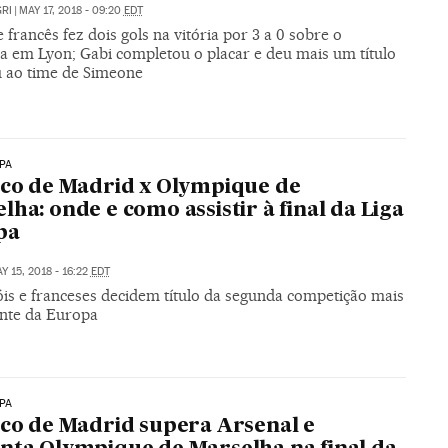
RI
|
MAY 17, 2018 - 09:20
EDT
 francês fez dois gols na vitória por 3 a 0 sobre o
a em Lyon; Gabi completou o placar e deu mais um título
 ao time de Simeone
PA
ico de Madrid x Olympique de
lha: onde e como assistir à final da Liga
pa
Y 15, 2018 - 16:22
EDT
is e franceses decidem título da segunda competição mais
nte da Europa
PA
ico de Madrid supera Arsenal e