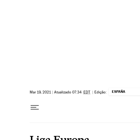
Pular para o conteúdo
ESPAÑA
Mar 19, 2021
|
Atualizado 07:34
EDT
|
Edição:
Liga Europa