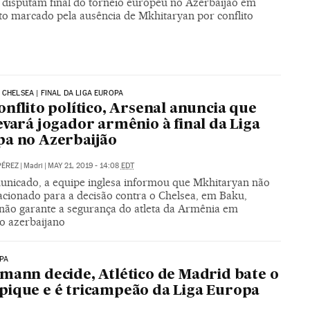
s disputam final do torneio europeu no Azerbaijão em
to marcado pela ausência de Mkhitaryan por conflito
 CHELSEA | FINAL DA LIGA EUROPA
onflito político, Arsenal anuncia que
evará jogador armênio à final da Liga
a no Azerbaijão
PÉREZ
|
Madri
|
MAY 21, 2019 - 14:08
EDT
nicado, a equipe inglesa informou que Mkhitaryan não
lacionado para a decisão contra o Chelsea, em Baku,
não garante a segurança do atleta da Armênia em
io azerbaijano
PA
mann decide, Atlético de Madrid bate o
ique e é tricampeão da Liga Europa