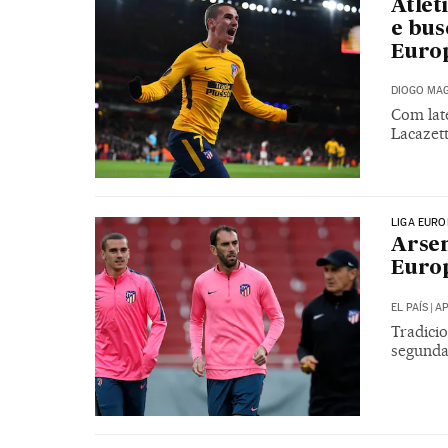
Atlét
e bus
Euro
DIOGO MAG
Com lat
Lacazet
LIGA EURO
Arsen
Europ
EL PAÍS
|
AP
Tradici
segunda