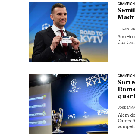
CHAMPION
Semif
Madri
EL PAÍS
|
AP
Sorteio 
dos Cam
CHAMPION
Sorte
Roma 
quart
JOSÉ SÁM
Além dos
Campeõe
competi