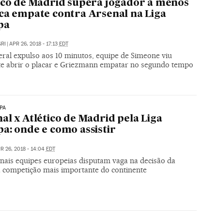
ico de Madrid supera jogador a menos
ca empate contra Arsenal na Liga
pa
RI
|
APR 26, 2018 - 17:13
EDT
eral expulso aos 10 minutos, equipe de Simeone viu
te abrir o placar e Griezmann empatar no segundo tempo
PA
al x Atlético de Madrid pela Liga
a: onde e como assistir
R 26, 2018 - 14:04
EDT
onais equipes europeias disputam vaga na decisão da
 competição mais importante do continente