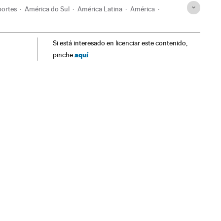
portes
América do Sul
América Latina
América
Futebol
Competições
Esportes
Si está interesado en licenciar este contenido,
aquí
pinche