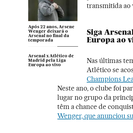
transmitida ao 
Após 22 anos, Arsene
Siga Arsenal
Wenger deixará o
Arsenal no final da
Europa ao v
temporada
Arsenal x Atlético de
Nas últimas t
Madrid pela Liga
Europa ao vivo
Atlético se ac
Champions Le
Neste ano, o clube foi pa
lugar no grupo da princi
têm a chance de conquist
Wenger, que anunciou sua