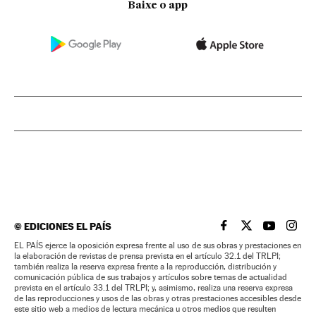
Baixe o app
©
EDICIONES EL PAÍS
EL PAÍS BRASIL EN
EL PAÍS BRASI
EL PAÍS B
EL PA
EL PAÍS ejerce la oposición expresa frente al uso de sus obras y prestaciones en
la elaboración de revistas de prensa prevista en el artículo 32.1 del TRLPI;
también realiza la reserva expresa frente a la reproducción, distribución y
comunicación pública de sus trabajos y artículos sobre temas de actualidad
prevista en el artículo 33.1 del TRLPI; y, asimismo, realiza una reserva expresa
de las reproducciones y usos de las obras y otras prestaciones accesibles desde
este sitio web a medios de lectura mecánica u otros medios que resulten