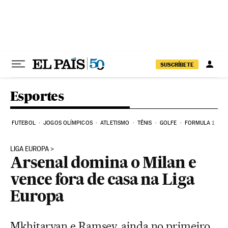
Pular para o conteúdo
SUSCRÍBETE
Esportes
FUTEBOL
JOGOS OLÍMPICOS
ATLETISMO
TÊNIS
GOLFE
FORMULA 1
LIGA EUROPA
Arsenal domina o Milan e
vence fora de casa na Liga
Europa
Mkhitaryan e Ramsey, ainda no primeiro