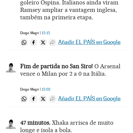
goleiro Ospina. Italianos ainda viram
Ramsey ampliar a vantagem inglesa,
também na primeira etapa.
Diogo Magri
15:15
Añadir EL PAÍS en Google
Compartir en Whatsapp
Compartir en Facebook
Compartir en Twitter
Desplegar Redes Sociales
Fim de partida no San Siro!
O Arsenal
vence o Milan por 2 a 0 na Itália.
Diogo Magri
15:02
Añadir EL PAÍS en Google
Compartir en Whatsapp
Compartir en Facebook
Compartir en Twitter
Desplegar Redes Sociales
47 minutos.
Xhaka arrisca de muito
longe e isola a bola.