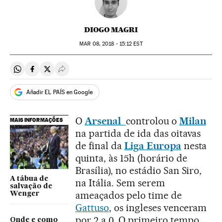
DIOGO MAGRI
MAR
08, 2018 - 15:12
EST
Compartir en Whatsapp
Compartir en Facebook
Compartir en Twitter
Desplegar Redes Sociales
Añadir EL PAÍS en Google
O
Arsenal
controlou o
Milan
MAIS INFORMAÇÕES
na partida de ida das oitavas
de final da
Liga Europa
nesta
quinta, às 15h (horário de
Brasília), no estádio San Siro,
A tábua de
na Itália. Sem serem
salvação de
ameaçados pelo time de
Wenger
Gattuso
, os ingleses venceram
por 2 a 0. O primeiro tempo
Onde e como