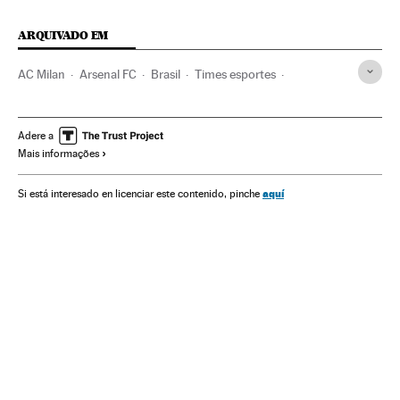
ARQUIVADO EM
AC Milan
Arsenal FC
Brasil
Times esportes
América do Sul
América Latina
América
Europa League 2017/2018
Liga Europa
Futebol
Adere a
Mais informações
Competições
Esportes
aquí
Si está interesado en licenciar este contenido, pinche