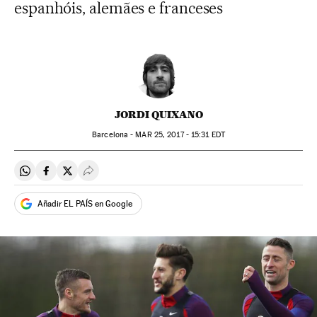
espanhóis, alemães e franceses
JORDI QUIXANO
Barcelona -
MAR
25, 2017 - 15:31
EDT
Compartir en Whatsapp
Compartir en Facebook
Compartir en Twitter
Desplegar Redes Sociales
Añadir EL PAÍS en Google