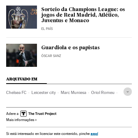
Sorteio da Champions League: os
jogos de Real Madrid, Atlético,
Juventus e Monaco
EL PAÍS
Guardiola e os papistas
ÓSCAR SANZ
ARQUIVADO EM
Chelsea FC
Leicester city
Marc Muniesa
Oriol Romeu
Osvaldo Ardiles
Gustavo Poyet
Paco Ayestarán
Premier League
Manchester United
Manchester City
Adere a
Mais informações
Arsenal FC
Liga futebol
Times esportes
Champions League 2016/2017
Champions League
aquí
Si está interesado en licenciar este contenido, pinche