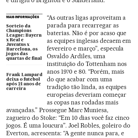
e dirigiu o Brighton e o Sunderland.
“As outras ligas aproveitam a
MAIS INFORMAÇÕES
parada para recarregar as
Sorteio da
Champions
baterias. Não é por acaso que
League: Bayern
as equipes inglesas decaem em
x Real e
Juventus x
fevereiro e março”, especula
Barcelona, os
jogos das
Osvaldo Ardiles, uma
quartas de final
instituição do Tottenham nos
anos 1970 e 80. “Porém, mais
Frank Lampard
do que acabar com uma
deixa o futebol
após 21 anos de
tradição tão linda, as equipes
carreira
europeias deveriam começar
as copas nas rodadas mais
avançadas.” Prossegue Marc Muniesa,
zagueiro do Stoke: “Em 10 dias você faz cinco
jogos. É uma loucura”. Joel Robles, goleiro do
Everton, acrescenta: “A gente nunca para, e