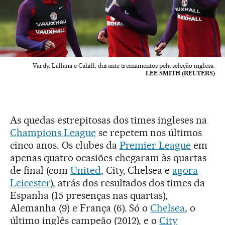
Vardy, Lallana e Cahill, durante treinamentos pela seleção inglesa.
LEE SMITH (REUTERS)
As quedas estrepitosas dos times ingleses na
Champions League
se repetem nos últimos
cinco anos. Os clubes da
Premier League
em
apenas quatro ocasiões chegaram às quartas
de final (com
United
, City, Chelsea e
agora
Leicester
), atrás dos resultados dos times da
Espanha (15 presenças nas quartas),
Alemanha (9) e França (6). Só o
Chelsea
, o
último inglês campeão (2012), e o
City