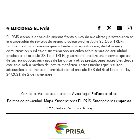
©
EDICIONES EL PAÍS
EL PAÍS BRASIL EN
EL PAÍS BRASI
EL PAÍS B
EL PA
EL PAÍS ejerce la oposición expresa frente al uso de sus obras y prestaciones en
la elaboración de revistas de prensa prevista en el artículo 32.1 del TRLPI;
también realiza la reserva expresa frente a la reproducción, distribución y
comunicación pública de sus trabajos y artículos sobre temas de actualidad
prevista en el artículo 33.1 del TRLPI; y, asimismo, realiza una reserva expresa
de las reproducciones y usos de las obras y otras prestaciones accesibles desde
este sitio web a medios de lectura mecánica u otros medios que resulten
adecuados a tal fin de conformidad con el artículo 67.3 del Real Decreto - ley
24/2021, de 2 de noviembre
Contacto
Venta de contenidos
Aviso legal
Política cookies
Política de privacidad
Mapa
Suscripciones EL PAÍS
Suscripciones empresas
RSS
Índice
Noticias de hoy