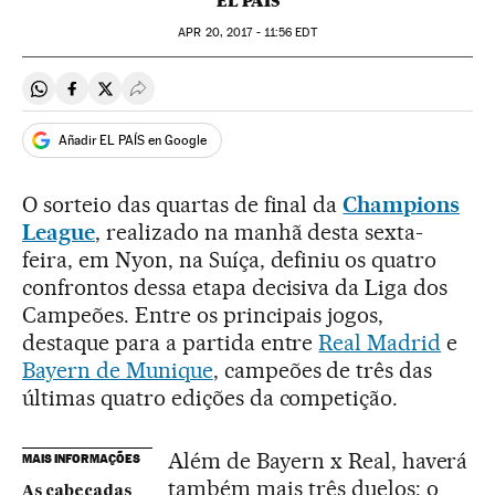
EL PAÍS
APR
20, 2017 - 11:56
EDT
Compartir en Whatsapp
Compartir en Facebook
Compartir en Twitter
Desplegar Redes Sociales
Añadir EL PAÍS en Google
O sorteio das quartas de final da
Champions
League
, realizado na manhã desta sexta-
feira, em Nyon, na Suíça, definiu os quatro
confrontos dessa etapa decisiva da Liga dos
Campeões. Entre os principais jogos,
destaque para a partida entre
Real Madrid
e
Bayern de Munique
, campeões de três das
últimas quatro edições da competição.
Além de Bayern x Real, haverá
MAIS INFORMAÇÕES
também mais três duelos: o
As cabeçadas