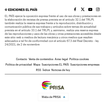
©
EDICIONES EL PAÍS
EL PAÍS BRASIL EN
EL PAÍS BRASI
EL PAÍS B
EL PA
EL PAÍS ejerce la oposición expresa frente al uso de sus obras y prestaciones en
la elaboración de revistas de prensa prevista en el artículo 32.1 del TRLPI;
también realiza la reserva expresa frente a la reproducción, distribución y
comunicación pública de sus trabajos y artículos sobre temas de actualidad
prevista en el artículo 33.1 del TRLPI; y, asimismo, realiza una reserva expresa
de las reproducciones y usos de las obras y otras prestaciones accesibles desde
este sitio web a medios de lectura mecánica u otros medios que resulten
adecuados a tal fin de conformidad con el artículo 67.3 del Real Decreto - ley
24/2021, de 2 de noviembre
Contacto
Venta de contenidos
Aviso legal
Política cookies
Política de privacidad
Mapa
Suscripciones EL PAÍS
Suscripciones empresas
RSS
Índice
Noticias de hoy
Webs de PRISA