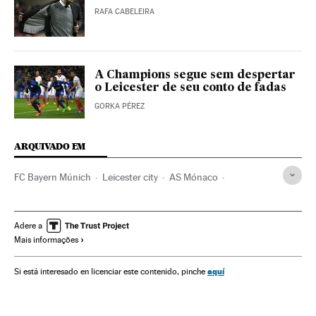
RAFA CABELEIRA
A Champions segue sem despertar
o Leicester de seu conto de fadas
GORKA PÉREZ
ARQUIVADO EM
FC Bayern Múnich
Leicester city
AS Mónaco
Juventus
Borussia Dortmund
FC Barcelona
Real Madrid
Atlético Madrid
Times esportes
Adere a
Mais informações
Champions League 2016/2017
Champions League
Futebol
Competições
Esportes
aquí
Si está interesado en licenciar este contenido, pinche