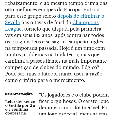
rebaixamento, e ao mesmo tempo é uma das
oito melhores equipes da Europa. Entrou
para esse grupo seleto
depois de eliminar o
Sevilla
nas oitavas de final da
Champions
League
, torneio que disputa pela primeira
vez em seus 133 anos, após contrariar todos
os prognósticos e se sagrar campeão inglês
na temporada passada. Hoje é um time com
muitos problemas na Inglaterra, mas que
caminha a passos firmes na mais importante
competição de clubes do mundo. Ilógico?
Pode ser, mas o futebol nunca usou a razão
como critério para o merecimento.
“Os jogadores e o clube podem
MAIS INFORMAÇÕES
ficar orgulhosos. O caráter que
Leicester vence
o Sevilla por 2 a
demonstramos foi incrível. Foi
0 e continua
um jogo especial, meus atletas
epopeia na