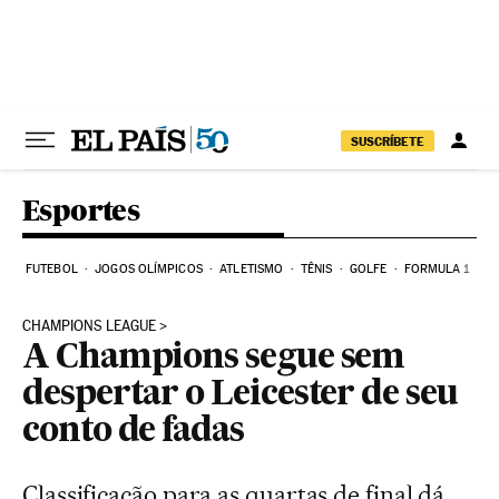
Pular para o conteúdo
SUSCRÍBETE
Esportes
FUTEBOL
JOGOS OLÍMPICOS
ATLETISMO
TÊNIS
GOLFE
FORMULA 1
CHAMPIONS LEAGUE
A Champions segue sem
despertar o Leicester de seu
conto de fadas
Classificação para as quartas de final dá