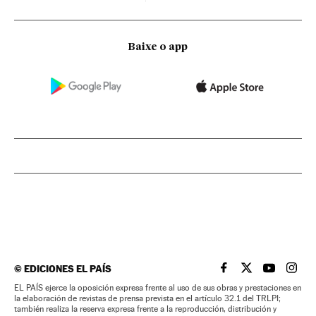
Baixe o app
©
EDICIONES EL PAÍS
EL PAÍS BRASIL EN
EL PAÍS BRASI
EL PAÍS B
EL PA
EL PAÍS ejerce la oposición expresa frente al uso de sus obras y prestaciones en
la elaboración de revistas de prensa prevista en el artículo 32.1 del TRLPI;
también realiza la reserva expresa frente a la reproducción, distribución y