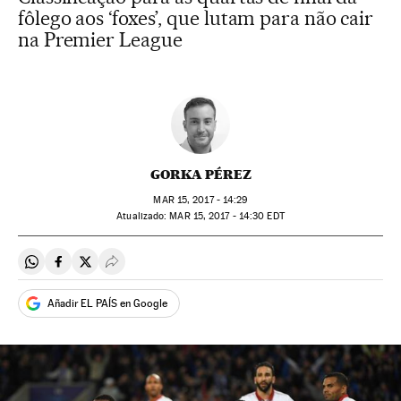
fôlego aos ‘foxes’, que lutam para não cair
na Premier League
GORKA PÉREZ
MAR
15, 2017 - 14:29
atualizado:
MAR
15, 2017 - 14:30
EDT
Compartir en Whatsapp
Compartir en Facebook
Compartir en Twitter
Desplegar Redes Sociales
Añadir EL PAÍS en Google