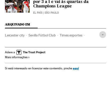
por 3 a 1 e vai às quartas da
Champions League
EL PAÍS
| SÃO PAULO
ARQUIVADO EM
Leicester city
Sevilla Fútbol Club
Times esportes
Champions League 2016/2017
Champions League
Futebol
Competições
Esportes
Adere a
Mais informações
aquí
Si está interesado en licenciar este contenido, pinche