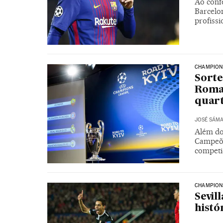
Ao conf
Barcelo
profissi
CHAMPION
Sorte
Roma 
quart
JOSÉ SÁM
Além dos
Campeõe
competi
CHAMPION
Sevil
histó