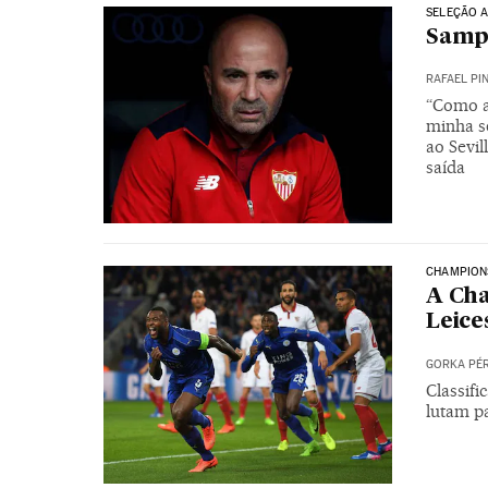
SELEÇÃO 
Sampa
RAFAEL PI
“Como ar
minha se
ao Sevil
saída
CHAMPION
A Ch
Leice
GORKA PÉ
Classifi
lutam p