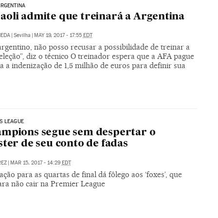
ARGENTINA
oli admite que treinará a Argentina
NEDA
|
Sevilha
|
MAY 19, 2017 - 17:55
EDT
gentino, não posso recusar a possibilidade de treinar a
leção”, diz o técnico O treinador espera que a AFA pague
la a indenização de 1,5 milhão de euros para definir sua
S LEAGUE
ampions segue sem despertar o
ster de seu conto de fadas
REZ
|
MAR 15, 2017 - 14:29
EDT
cação para as quartas de final dá fôlego aos ‘foxes’, que
ara não cair na Premier League