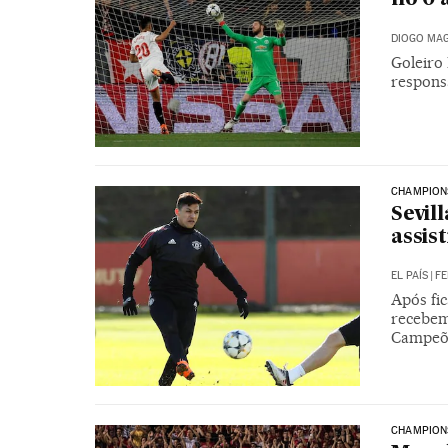
DIOGO MAG
Goleiro 
respons
CHAMPION
Sevil
assis
EL PAÍS
|
FE
Após fi
recebem
Campeõ
CHAMPION