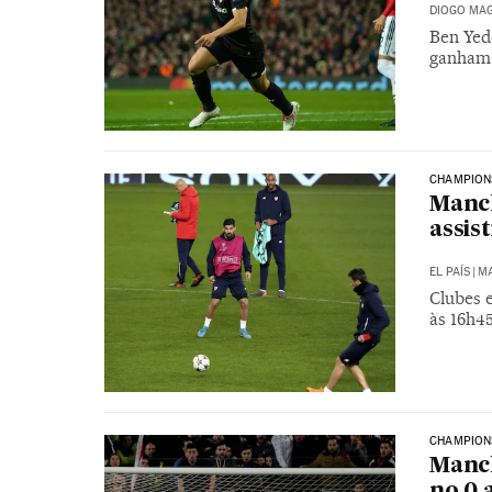
DIOGO MAG
Ben Yed
ganham p
CHAMPION
Manch
assis
EL PAÍS
|
MA
Clubes 
às 16h4
CHAMPION
Manch
no 0 