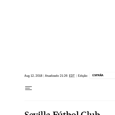
Pular para o conteúdo
ESPAÑA
Aug 12, 2018
|
Atualizado 21:26
EDT
|
Edição:
Sevilla Fútbol Club