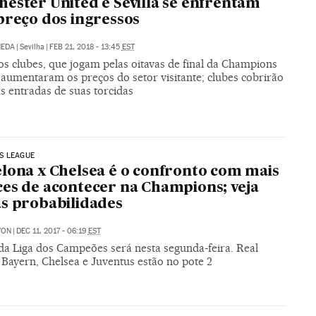
ester United e Sevilla se enfrentam
preço dos ingressos
NEDA
|
Sevilha
|
FEB 21, 2018 - 13:45
EST
s clubes, que jogam pelas oitavas de final da Champions
 aumentaram os preços do setor visitante; clubes cobrirão
s entradas de suas torcidas
S LEAGUE
lona x Chelsea é o confronto com mais
es de acontecer na Champions; veja
s probabilidades
YON
|
DEC 11, 2017 - 06:19
EST
 da Liga dos Campeões será nesta segunda-feira. Real
 Bayern, Chelsea e Juventus estão no pote 2