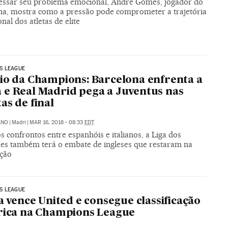
essar seu problema emocional, André Gomes, jogador do
na, mostra como a pressão pode comprometer a trajetória
onal dos atletas de elite
S LEAGUE
io da Champions: Barcelona enfrenta a
e Real Madrid pega a Juventus nas
as de final
ANO
|
Madri
|
MAR 16, 2018 - 08:33
EDT
 confrontos entre espanhóis e italianos, a Liga dos
s também terá o embate de ingleses que restaram na
ção
S LEAGUE
la vence United e consegue classificação
rica na Champions League