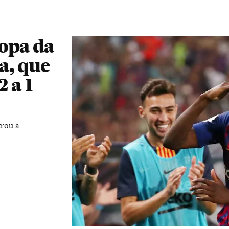
opa da
a, que
2 a 1
rou a