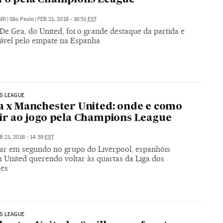
RI
|
São Paulo
|
FEB 21, 2018 - 16:51
EST
De Gea, do United, foi o grande destaque da partida e
ável pelo empate na Espanha
S LEAGUE
la x Manchester United: onde e como
tir ao jogo pela Champions League
B 21, 2018 - 14:39
EST
car em segundo no grupo do Liverpool, espanhóis
 United querendo voltar às quartas da Liga dos
es
S LEAGUE