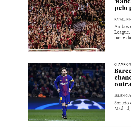
Manch
pelo 
RAFAEL PI
Ambos o
League,
parte da
CHAMPION
Barce
chanc
outra
JULIEN GU
Sorteio
Madrid,