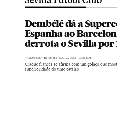
Dembélé dá a Superc
Espanha ao Barcelon
derrota o Sevilla por 
RAMON BESA
|
Barcelona
|
AUG 12, 2018 - 21:26
EDT
Craque francês se afirma com um golaço que most
superioridade do time catalão