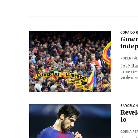
COPA DO R
Gover
indep
ROBERT ÁL
José Ra
adverte
violênc
BARCELON
Revel
lo
GORKA PÉ