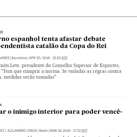
EI
no espanhol tenta afastar debate
endentista catalão da Copa do Rei
VAREZ
|
Barcelona
|
APR 20, 2018 - 15:20
EDT
món Lete, presidente do Conselho Superior de Esportes,
: "Tem que cumprir a norma. Se violadas as regras contra
ia, medidas serão tomadas"
A
ar o inimigo interior para poder vencê-
REZ
/
ALEJANDRO CIRIZA
|
Madri
|
MAR 19, 2018 - 17:32
EDT