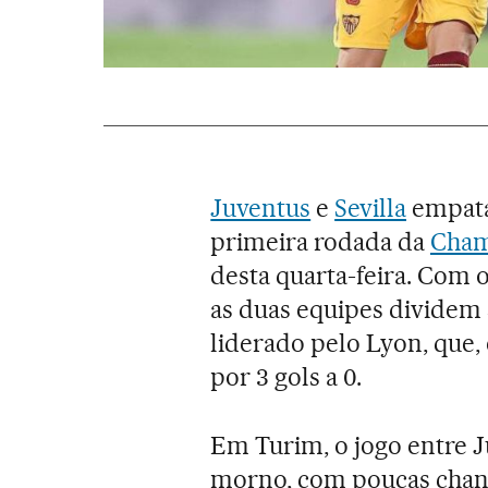
Juventus
e
Sevilla
empatar
primeira rodada da
Cham
desta quarta-feira. Com 
as duas equipes dividem 
liderado pelo Lyon, que
por 3 gols a 0.
Em Turim, o jogo entre J
morno, com poucas chanc