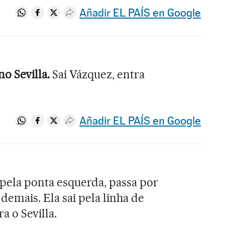
Añadir EL PAÍS en Google
Compartir en Whatsapp
Compartir en Facebook
Compartir en Twitter
Desplegar Redes Sociales
o Sevilla.
Sai Vázquez, entra
Añadir EL PAÍS en Google
Compartir en Whatsapp
Compartir en Facebook
Compartir en Twitter
Desplegar Redes Sociales
pela ponta esquerda, passa por
demais. Ela sai pela linha de
a o Sevilla.