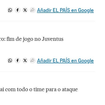
Añadir EL PAÍS en Google
Compartir en Whatsapp
Compartir en Facebook
Compartir en Twitter
Desplegar Redes Sociales
ro: fim de jogo no Juventus
Añadir EL PAÍS en Google
Compartir en Whatsapp
Compartir en Facebook
Compartir en Twitter
Desplegar Redes Sociales
ai com todo o time para o ataque