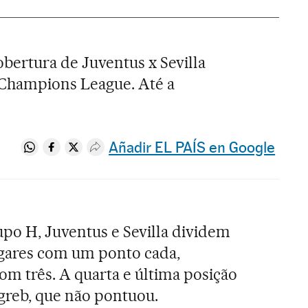
bertura de Juventus x Sevilla
 Champions League. Até a
Añadir EL PAÍS en Google
Compartir en Whatsapp
Compartir en Facebook
Compartir en Twitter
Desplegar Redes Sociales
po H, Juventus e Sevilla dividem
ugares com um ponto cada,
om três. A quarta e última posição
greb, que não pontuou.