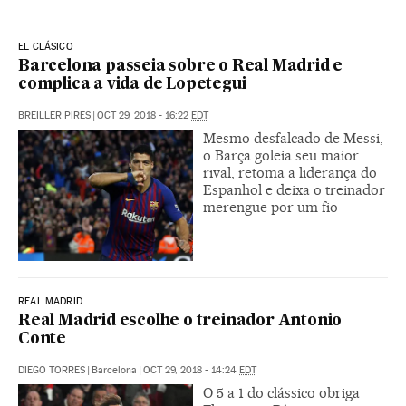
EL CLÁSICO
Barcelona passeia sobre o Real Madrid e
complica a vida de Lopetegui
BREILLER PIRES
|
OCT 29, 2018 - 16:22
EDT
Mesmo desfalcado de Messi,
o Barça goleia seu maior
rival, retoma a liderança do
Espanhol e deixa o treinador
merengue por um fio
REAL MADRID
Real Madrid escolhe o treinador Antonio
Conte
DIEGO TORRES
|
Barcelona
|
OCT 29, 2018 - 14:24
EDT
O 5 a 1 do clássico obriga