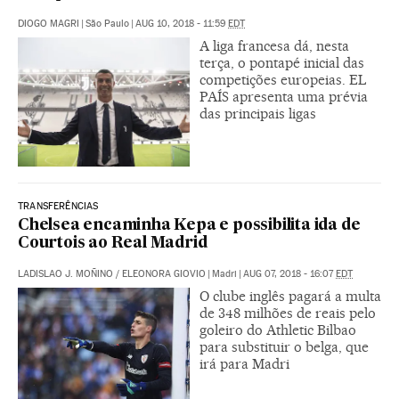
DIOGO MAGRI
|
São Paulo
|
AUG 10, 2018 - 11:59
EDT
A liga francesa dá, nesta
terça, o pontapé inicial das
competições europeias. EL
PAÍS apresenta uma prévia
das principais ligas
TRANSFERÊNCIAS
Chelsea encaminha Kepa e possibilita ida de
Courtois ao Real Madrid
LADISLAO J. MOÑINO
/
ELEONORA GIOVIO
|
Madri
|
AUG 07, 2018 - 16:07
EDT
O clube inglês pagará a multa
de 348 milhões de reais pelo
goleiro do Athletic Bilbao
para substituir o belga, que
irá para Madri