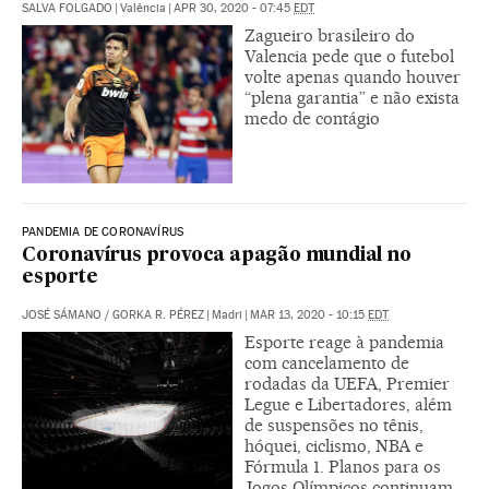
SALVA FOLGADO
|
Valência
|
APR 30, 2020 - 07:45
EDT
Zagueiro brasileiro do
Valencia pede que o futebol
volte apenas quando houver
“plena garantia” e não exista
medo de contágio
PANDEMIA DE CORONAVÍRUS
Coronavírus provoca apagão mundial no
esporte
JOSÉ SÁMANO
/
GORKA R. PÉREZ
|
Madri
|
MAR 13, 2020 - 10:15
EDT
Esporte reage à pandemia
com cancelamento de
rodadas da UEFA, Premier
Legue e Libertadores, além
de suspensões no tênis,
hóquei, ciclismo, NBA e
Fórmula 1. Planos para os
Jogos Olímpicos continuam