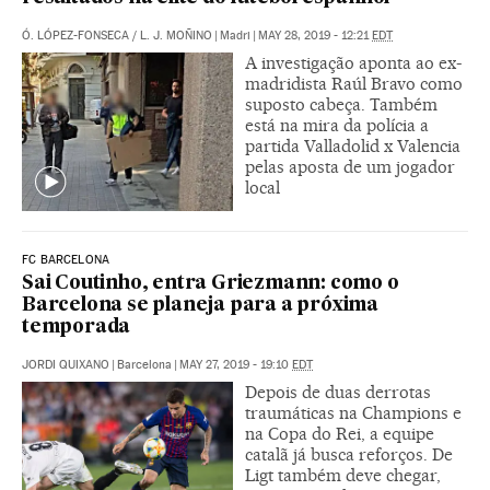
Ó. LÓPEZ-FONSECA
/
L. J. MOÑINO
|
Madri
|
MAY 28, 2019 - 12:21
EDT
A investigação aponta ao ex-
madridista Raúl Bravo como
suposto cabeça. Também
está na mira da polícia a
partida Valladolid x Valencia
pelas aposta de um jogador
local
FC BARCELONA
Sai Coutinho, entra Griezmann: como o
Barcelona se planeja para a próxima
temporada
JORDI QUIXANO
|
Barcelona
|
MAY 27, 2019 - 19:10
EDT
Depois de duas derrotas
traumáticas na Champions e
na Copa do Rei, a equipe
catalã já busca reforços. De
Ligt também deve chegar,