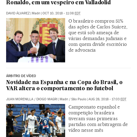
Ronaldo, em um vespeiro em Valladolid
DAVID ÁLVAREZ
|
Madri
|
OCT 10, 2018 - 11:08
EDT
O brasileiro comprou 51%
das ações de Carlos Suárez,
que está sob ameaça de
várias demandas judiciais e
com quem divide escritório
de advocacia
ÁRBITRO DE VÍDEO
Novidade na Espanha e na Copa do Brasil, o
VAR altera o comportamento no futebol
JUAN MORENILLA
/
DIOGO MAGRI
|
Madri / São Paulo
|
AUG 28, 2018 - 17:03
EDT
Campeonato espanhol e
competição brasileira
tiveram suas primeiras
partidas com arbitragem de
vídeo nesse mês