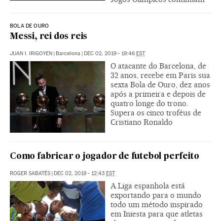
BOLA DE OURO
Messi, rei dos reis
JUAN I. IRIGOYEN
|
Barcelona
|
DEC 02, 2019 - 19:46
EST
O atacante do Barcelona, de
32 anos, recebe em Paris sua
sexta Bola de Ouro, dez anos
após a primeira e depois de
quatro longe do trono.
Supera os cinco troféus de
Cristiano Ronaldo
Como fabricar o jogador de futebol perfeito
ROGER SABATÉS
|
DEC 02, 2019 - 12:43
EST
A Liga espanhola está
exportando para o mundo
todo um método inspirado
em Iniesta para que atletas