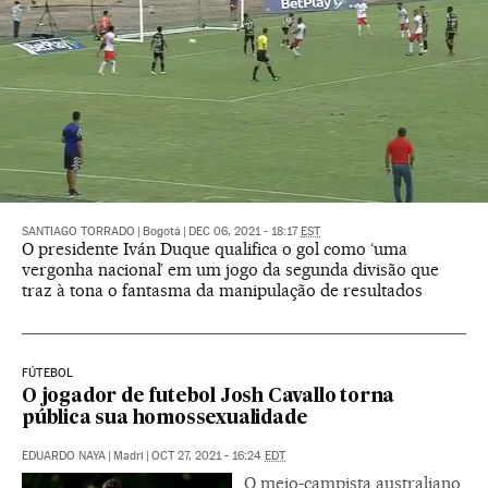
SANTIAGO TORRADO
|
Bogotá
|
DEC 06, 2021 - 18:17
EST
O presidente Iván Duque qualifica o gol como ‘uma
vergonha nacional’ em um jogo da segunda divisão que
traz à tona o fantasma da manipulação de resultados
FÚTEBOL
O jogador de futebol Josh Cavallo torna
pública sua homossexualidade
EDUARDO NAYA
|
Madri
|
OCT 27, 2021 - 16:24
EDT
O meio-campista australiano