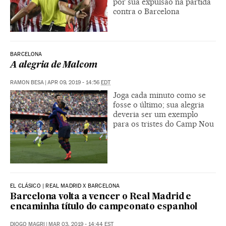
por sua expulsão na partida
contra o Barcelona
BARCELONA
A alegria de Malcom
RAMON BESA
|
APR 09, 2019 - 14:56
EDT
Joga cada minuto como se
fosse o último; sua alegria
deveria ser um exemplo
para os tristes do Camp Nou
EL CLÁSICO | REAL MADRID X BARCELONA
Barcelona volta a vencer o Real Madrid e
encaminha título do campeonato espanhol
DIOGO MAGRI
|
MAR 03, 2019 - 14:44
EST