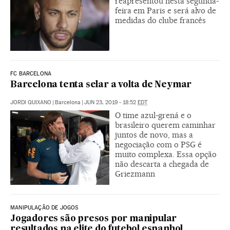
reapresentou nesta segunda-
feira em Paris e será alvo de
medidas do clube francês
FC BARCELONA
Barcelona tenta selar a volta de Neymar
JORDI QUIXANO
|
Barcelona
|
JUN 23, 2019 - 18:52
EDT
O time azul-grená e o
brasileiro querem caminhar
juntos de novo, mas a
negociação com o PSG é
muito complexa. Essa opção
não descarta a chegada de
Griezmann
MANIPULAÇÃO DE JOGOS
Jogadores são presos por manipular
resultados na elite do futebol espanhol