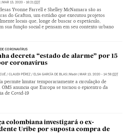
|
MAR 13, 2020 - 16:21
EDT
ndesas Yvonne Farrell e Shelley McNamara são as
ras do Grafton, um estúdio que executou projetos
lmente locais que, longe de buscar o espetáculo,
am sua função social e pensam em seu contexto urbano
 DE CORONAVÍRUS
ha decreta “estado de alarme” por 15
por coronavírus
 CUÉ
/
CLAUDI PÉREZ
/
ELSA GARCÍA DE BLAS
|
Madri
|
MAR 13, 2020 - 14:58
EDT
a permite limitar temporariamente a circulação de
. OMS anuncia que Europa se tornou o epicentro da
a de Covid-19
ça colombiana investigará o ex-
dente Uribe por suposta compra de