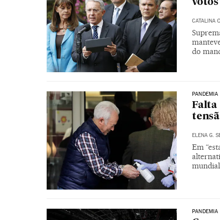
votos
CATALINA
Suprema
manteve
do mand
PANDEMIA
Falta
tensã
ELENA G. 
Em “est
alterna
mundial
PANDEMIA