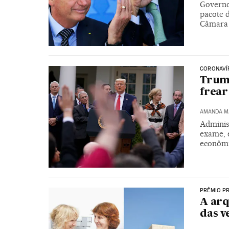
Governo
pacote 
Câmara 
CORONAVÍ
Trump
frear
AMANDA M
Adminis
exame, 
econôm
PRÊMIO PR
A arq
das v