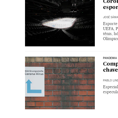
Coron
espo
JOSÉ SÁM
Esporte
UEFA, P
tênis, h
Olímpic
PANDEMIA
Compo
chave
PABLO LIN
Especial
especul