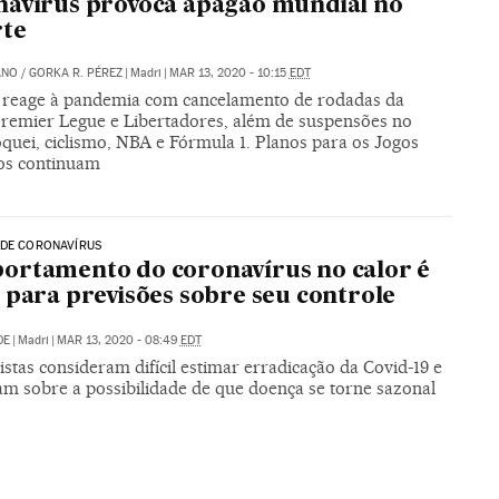
avírus provoca apagão mundial no
rte
ANO
/
GORKA R. PÉREZ
|
Madri
|
MAR 13, 2020 - 10:15
EDT
 reage à pandemia com cancelamento de rodadas da
remier Legue e Libertadores, além de suspensões no
óquei, ciclismo, NBA e Fórmula 1. Planos para os Jogos
os continuam
 DE CORONAVÍRUS
rtamento do coronavírus no calor é
 para previsões sobre seu controle
DE
|
Madri
|
MAR 13, 2020 - 08:49
EDT
istas consideram difícil estimar erradicação da Covid-19 e
am sobre a possibilidade de que doença se torne sazonal