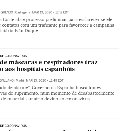
 OQUENDO
|
Cartagena
|
MAR 13, 2020 - 12:57
EDT
 Corte abre processo preliminar para esclarecer se ele
 contatos com um traficante para favorecer a campanha
atário Iván Duque
 DE CORONAVÍRUS
 de máscaras e respiradores traz
o aos hospitais espanhóis
SEVILLANO
|
Madri
|
MAR 13, 2020 - 12:49
EDT
ado de alarme”, Governo da Espanha busca fontes
tivas de suprimento, num momento de desabastecimento
 de material sanitário devido ao coronavírus
 DE CORONAVÍRUS