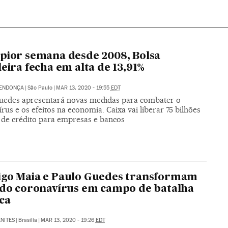
pior semana desde 2008, Bolsa
leira fecha em alta de 13,91%
MENDONÇA
|
São Paulo
|
MAR 13, 2020 - 19:55
EDT
uedes apresentará novas medidas para combater o
rus e os efeitos na economia. Caixa vai liberar 75 bilhões
s de crédito para empresas e bancos
igo Maia e Paulo Guedes transformam
 do coronavírus em campo de batalha
ica
NITES
|
Brasília
|
MAR 13, 2020 - 19:26
EDT