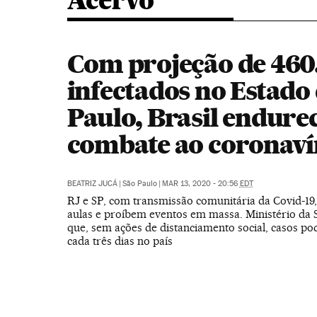
Acervo
Com projeção de 460
infectados no Estado
Paulo, Brasil endure
combate ao coronaví
BEATRIZ JUCÁ
|
São Paulo
|
MAR 13, 2020 - 20:56
EDT
RJ e SP, com transmissão comunitária da Covid-1
aulas e proíbem eventos em massa. Ministério da 
que, sem ações de distanciamento social, casos p
cada três dias no país