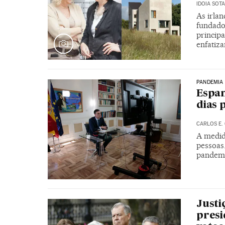
IDOIA SOTA
As irla
fundado
principa
enfatiz
PANDEMIA
Espan
dias 
CARLOS E.
A medid
pessoas
pandemi
Justi
presi