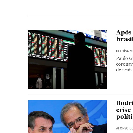
Após 
brasi
HELOÍSA 
Paulo G
coronaví
de reai
Rodr
crise
polít
AFONSO BE