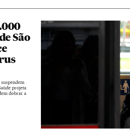
.000
 de São
ce
rus
9, suspendem
Saúde projeta
odem dobrar a