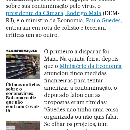
sobre sua contaminação pelo vírus, o
presidente da Câmara, Rodrigo Maia
(DEM-
RJ), e o ministro da Economia,
Paulo Guedes
,
entraram em rota de colisão e teceram
críticas um ao outro.
O primeiro a disparar foi
MAIS INFORMAÇÕES
Maia. Na quinta-feira, depois
que o
Ministério da Economia
anunciou cinco medidas
financeiras para tentar
Últimas notícias
amenizar a contaminação, o
sobre o
deputado falou que as
coronavírus:
Bolsonaro diz
propostas eram tímidas:
que não
contraiu Covid-
“Guedes não tinha uma coisa
19
organizada ou não quis falar.
Se olhar os projetos, tem