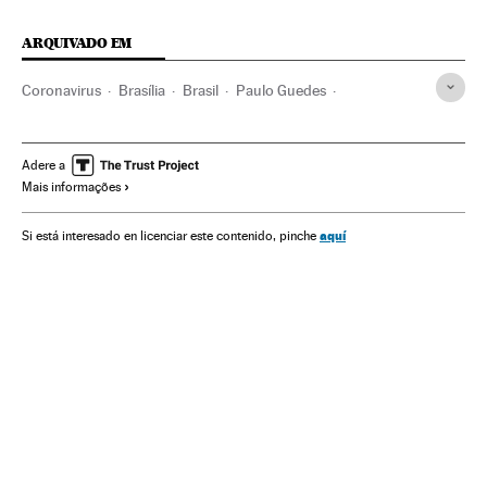
ARQUIVADO EM
Coronavirus
Brasília
Brasil
Paulo Guedes
Davi Alcolumbre
Rodrigo Maia
Jair Bolsonaro
Congresso Nacional
Coronavirus de Wuhan
Adere a
Mais informações
Câmara Deputados
Senado Federal
Ministério Economia
aquí
Si está interesado en licenciar este contenido, pinche