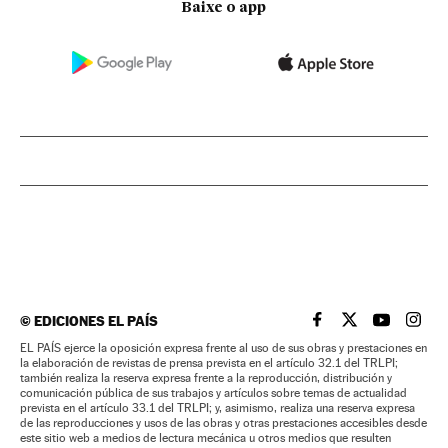
Baixe o app
©
EDICIONES EL PAÍS
EL PAÍS BRASIL EN
EL PAÍS BRASI
EL PAÍS B
EL PA
EL PAÍS ejerce la oposición expresa frente al uso de sus obras y prestaciones en
la elaboración de revistas de prensa prevista en el artículo 32.1 del TRLPI;
también realiza la reserva expresa frente a la reproducción, distribución y
comunicación pública de sus trabajos y artículos sobre temas de actualidad
prevista en el artículo 33.1 del TRLPI; y, asimismo, realiza una reserva expresa
de las reproducciones y usos de las obras y otras prestaciones accesibles desde
este sitio web a medios de lectura mecánica u otros medios que resulten