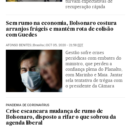
turvam expectativas de
recuperação rápida
Sem rumo na economia, Bolsonaro costura
arranjos frágeis e mantém rota de colisão
com Guedes
AFONSO BENITES
|
Brasília
|
OCT 05, 2020 - 21:58
EDT
Gestão sofre crises
periódicas com embates do
ministro, que perdeu a
confiança plena do Planalto,
com Marinho e Maia. Jantar
sela tentativa de trégua com
o presidente da Câmara
PANDEMIA DE CORONAVÍRUS
Crise escancara mudança de rumo de
Bolsonaro, disposto a rifar o que sobrou da
agenda liberal