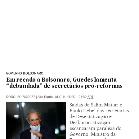
GOVERNO BOLSONARO
Em recado a Bolsonaro, Guedes lamenta
“debandada” de secretários pró-reformas
RODOLFO BORGES
|
São Paulo
|
AUG 11, 2020 - 21:32
EDT
Saídas de Salim Mattar e
Paulo Uebel das secretarias
de Desestatização e
Desburocratização
escancaram paralisia do
Governo. Ministro da