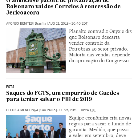
O ambicioso pacote de privatização de
Bolsonaro vai dos Correios à concessão de
Jericoacora
AFONSO BENITES
|
Brasília
|
AUG 21, 2019 - 20:40
EDT
Planalto contradiz Onyx e diz
que Bolsonaro descarta
vender controle da
Petrobras ao setor privado.
Maioria das vendas depende
da aprovação do Congresso
FGTS
Saques do FGTS, um empurrão de Guedes
para tentar salvar o PIB de 2019
HELOÍSA MENDONÇA
|
São Paulo
|
JUL 25, 2019 - 10:24
EDT
Equipe econômica cria novas
regras para sacar o fundo de
garantia. Medida, que passa
a valer em setembro, deve