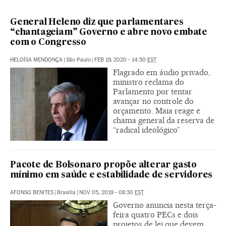
General Heleno diz que parlamentares
“chantageiam” Governo e abre novo embate
com o Congresso
HELOÍSA MENDONÇA
|
São Paulo
|
FEB 19, 2020 - 14:50
EST
Flagrado em áudio privado,
ministro reclama do
Parlamento por tentar
avançar no controle do
orçamento. Maia reage e
chama general da reserva de
“radical ideológico”
Pacote de Bolsonaro propõe alterar gasto
mínimo em saúde e estabilidade de servidores
AFONSO BENITES
|
Brasília
|
NOV 05, 2019 - 08:30
EST
Governo anuncia nesta terça-
feira quatro PECs e dois
projetos de lei que devem