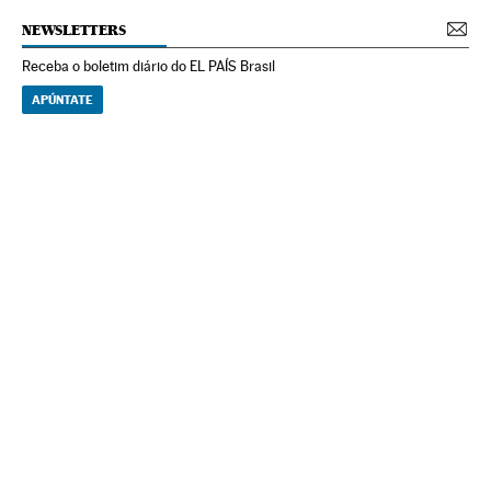
NEWSLETTERS
Receba o boletim diário do EL PAÍS Brasil
APÚNTATE
NEWSLETTERS
Boletín de América
Cada semana en tu cuenta de correo una selección de las noticias,
reportajes y análisis de los periodistas de EL PAÍS con los acontecimientos
más relevantes del continente.
Arquivo