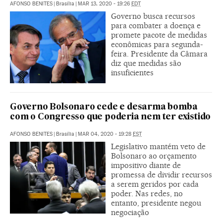
AFONSO BENITES
|
Brasília
|
MAR 13, 2020 - 19:26
EDT
Governo busca recursos
para combater a doença e
promete pacote de medidas
econômicas para segunda-
feira. Presidente da Câmara
diz que medidas são
insuficientes
Governo Bolsonaro cede e desarma bomba
com o Congresso que poderia nem ter existido
AFONSO BENITES
|
Brasília
|
MAR 04, 2020 - 19:28
EST
Legislativo mantém veto de
Bolsonaro ao orçamento
impositivo diante de
promessa de dividir recursos
a serem geridos por cada
poder. Nas redes, no
entanto, presidente negou
negociação