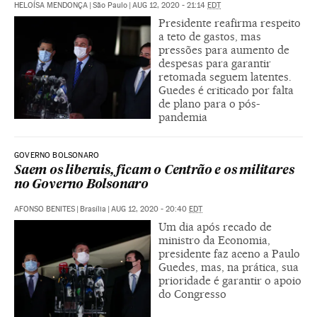
HELOÍSA MENDONÇA
|
São Paulo
|
AUG 12, 2020 - 21:14
EDT
Presidente reafirma respeito
a teto de gastos, mas
pressões para aumento de
despesas para garantir
retomada seguem latentes.
Guedes é criticado por falta
de plano para o pós-
pandemia
GOVERNO BOLSONARO
Saem os liberais, ficam o Centrão e os militares
no Governo Bolsonaro
AFONSO BENITES
|
Brasília
|
AUG 12, 2020 - 20:40
EDT
Um dia após recado de
ministro da Economia,
presidente faz aceno a Paulo
Guedes, mas, na prática, sua
prioridade é garantir o apoio
do Congresso