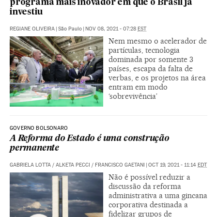
programa mais inovador em que o Brasil já
investiu
REGIANE OLIVEIRA
|
São Paulo
|
NOV 08, 2021 - 07:28
EST
Nem mesmo o acelerador de
partículas, tecnologia
dominada por somente 3
países, escapa da falta de
verbas, e os projetos na área
entram em modo
‘sobrevivência’
GOVERNO BOLSONARO
A Reforma do Estado é uma construção
permanente
GABRIELA LOTTA
/
ALKETA PECCI
/
FRANCISCO GAETANI
|
OCT 19, 2021 - 11:14
EDT
Não é possível reduzir a
discussão da reforma
administrativa a uma gincana
corporativa destinada a
fidelizar grupos de