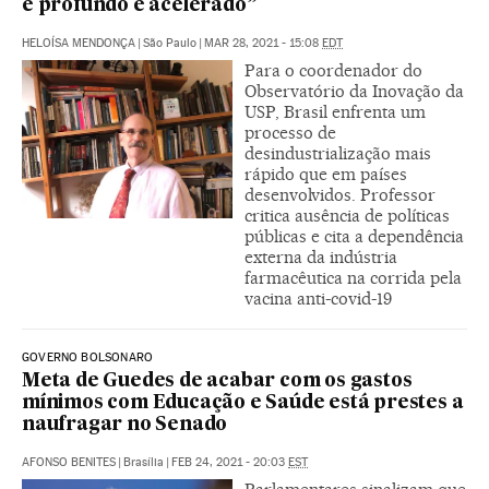
é profundo e acelerado”
HELOÍSA MENDONÇA
|
São Paulo
|
MAR 28, 2021 - 15:08
EDT
Para o coordenador do
Observatório da Inovação da
USP, Brasil enfrenta um
processo de
desindustrialização mais
rápido que em países
desenvolvidos. Professor
critica ausência de políticas
públicas e cita a dependência
externa da indústria
farmacêutica na corrida pela
vacina anti-covid-19
GOVERNO BOLSONARO
Meta de Guedes de acabar com os gastos
mínimos com Educação e Saúde está prestes a
naufragar no Senado
AFONSO BENITES
|
Brasília
|
FEB 24, 2021 - 20:03
EST