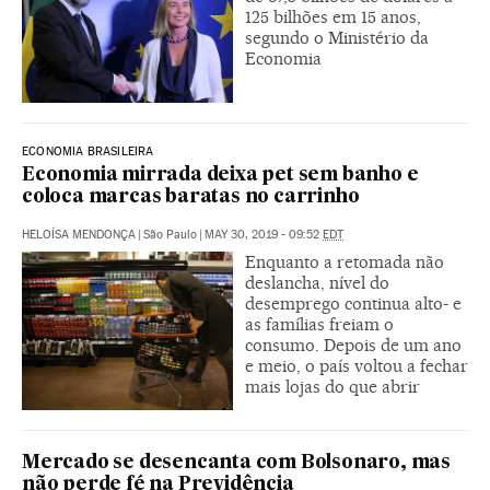
125 bilhões em 15 anos,
segundo o Ministério da
Economia
ECONOMIA BRASILEIRA
Economia mirrada deixa pet sem banho e
coloca marcas baratas no carrinho
HELOÍSA MENDONÇA
|
São Paulo
|
MAY 30, 2019 - 09:52
EDT
Enquanto a retomada não
deslancha, nível do
desemprego continua alto- e
as famílias freiam o
consumo. Depois de um ano
e meio, o país voltou a fechar
mais lojas do que abrir
Mercado se desencanta com Bolsonaro, mas
não perde fé na Previdência