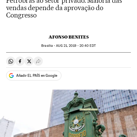
Petrobras ao setor privado. Maioria das
vendas depende da aprovação do
Congresso
AFONSO BENITES
Brasília -
AUG
21, 2019 - 20:40
EDT
Compartir en Whatsapp
Compartir en Facebook
Compartir en Twitter
Desplegar Redes Sociales
Añadir EL PAÍS en Google