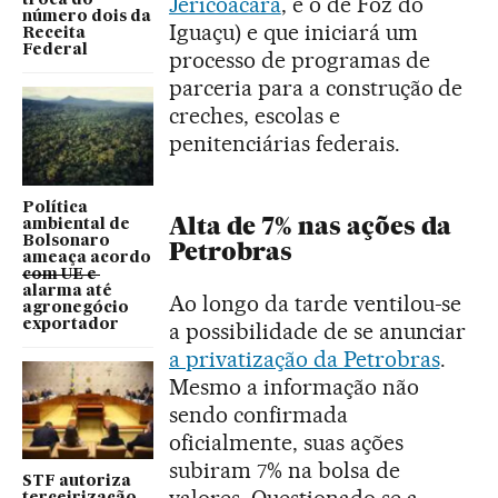
Jericoacara
, e o de Foz do
troca do
número dois da
Iguaçu) e que iniciará um
Receita
Federal
processo de programas de
parceria para a construção de
creches, escolas e
penitenciárias federais.
Política
Alta de 7% nas ações da
ambiental de
Bolsonaro
Petrobras
ameaça acordo
com UE e
alarma até
Ao longo da tarde ventilou-se
agronegócio
exportador
a possibilidade de se anunciar
a privatização da Petrobras
.
Mesmo a informação não
sendo confirmada
oficialmente, suas ações
subiram 7% na bolsa de
STF autoriza
valores. Questionado se a