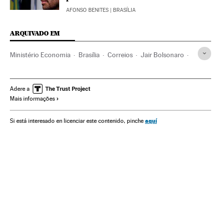
AFONSO BENITES
| BRASÍLIA
ARQUIVADO EM
Ministério Economia
Brasília
Correios
Jair Bolsonaro
Distrito Federal
Presidente Brasil
Privatizações
Transportadora
Presidência Brasil
Governo Brasil
Adere a
Mais informações
Política econômica
Brasil
Governo
Administração Estado
Empresas
América
Economia
aquí
Si está interesado en licenciar este contenido, pinche
Política
Administração pública
Comunicações