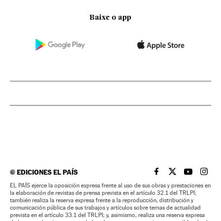
Baixe o app
©
EDICIONES EL PAÍS
EL PAÍS BRASIL EN
EL PAÍS BRASI
EL PAÍS B
EL PA
EL PAÍS ejerce la oposición expresa frente al uso de sus obras y prestaciones en
la elaboración de revistas de prensa prevista en el artículo 32.1 del TRLPI;
también realiza la reserva expresa frente a la reproducción, distribución y
comunicación pública de sus trabajos y artículos sobre temas de actualidad
prevista en el artículo 33.1 del TRLPI; y, asimismo, realiza una reserva expresa