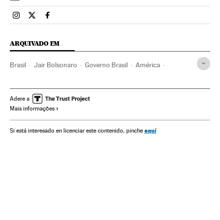
Brasil El País Brasil en Instagram
Brasil El País Brasil en Twitter
Brasil El País Brasil en Facebook
ARQUIVADO EM
Brasil
Jair Bolsonaro
Governo Brasil
América
Governo
Presidente Brasil
Presidência Brasil
Paulo Guedes
Ministério Economia
Rodrigo Maia
Adere a
Mais informações
Davi Alcolumbre
Congresso Nacional
Forças Armadas Brasileiras
aquí
Si está interesado en licenciar este contenido, pinche