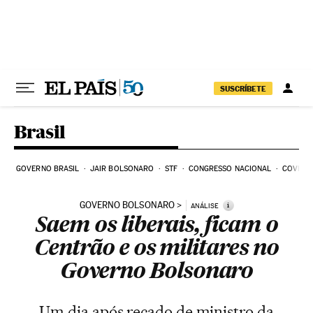
Pular para o conteúdo
SUSCRÍBETE
Brasil
GOVERNO BRASIL
JAIR BOLSONARO
STF
CONGRESSO NACIONAL
COVID-1
GOVERNO BOLSONARO
i
ANÁLISE
Saem os liberais, ficam o
Centrão e os militares no
Governo Bolsonaro
Um dia após recado de ministro da