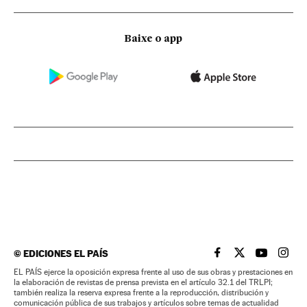
Baixe o app
©
EDICIONES EL PAÍS
EL PAÍS BRASIL EN
EL PAÍS BRASI
EL PAÍS B
EL PA
EL PAÍS ejerce la oposición expresa frente al uso de sus obras y prestaciones en
la elaboración de revistas de prensa prevista en el artículo 32.1 del TRLPI;
también realiza la reserva expresa frente a la reproducción, distribución y
comunicación pública de sus trabajos y artículos sobre temas de actualidad