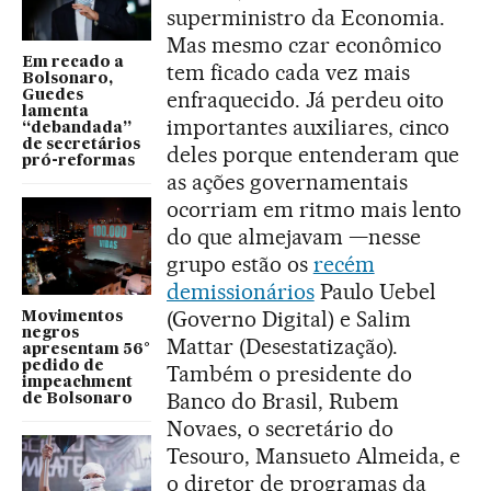
superministro da Economia.
Mas mesmo czar econômico
Em recado a
tem ficado cada vez mais
Bolsonaro,
enfraquecido. Já perdeu oito
Guedes
lamenta
importantes auxiliares, cinco
“debandada”
de secretários
deles porque entenderam que
pró-reformas
as ações governamentais
ocorriam em ritmo mais lento
do que almejavam —nesse
grupo estão os
recém
demissionários
Paulo Uebel
(Governo Digital) e Salim
Movimentos
negros
Mattar (Desestatização).
apresentam 56°
pedido de
Também o presidente do
impeachment
Banco do Brasil, Rubem
de Bolsonaro
Novaes, o secretário do
Tesouro, Mansueto Almeida, e
o diretor de programas da