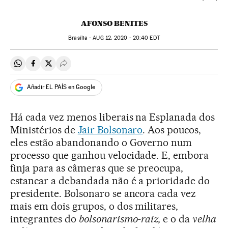
AFONSO BENITES
Brasília -
AUG
12, 2020 - 20:40
EDT
Compartir en Whatsapp
Compartir en Facebook
Compartir en Twitter
Desplegar Redes Sociales
Añadir EL PAÍS en Google
Há cada vez menos liberais na Esplanada dos
Ministérios de
Jair Bolsonaro
. Aos poucos,
eles estão abandonando o Governo num
processo que ganhou velocidade. E, embora
finja para as câmeras que se preocupa,
estancar a debandada não é a prioridade do
presidente. Bolsonaro se ancora cada vez
mais em dois grupos, o dos militares,
integrantes do
bolsonarismo-raiz,
e o da
velha