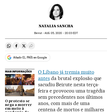
NATALIA SANCHA
Beirut -
AUG
05, 2020 - 20:03
EDT
Compartir en Whatsapp
Compartir en Facebook
Compartir en Twitter
Desplegar Redes Sociales
Añadir EL PAÍS en Google
O Líbano já tremia muito
MAIS INFORMAÇÕES
antes
da brutal explosão que
sacudiu Beirute nesta terça-
feira e provocou uma tragédia
sem precedentes nos últimos
O protesto se
anos, com mais de uma
nega a morrer
centena de mortos e milhares
em meio à