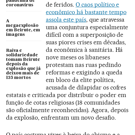
pandemia de
de feridos.
O caos político e
coronavírus
econômico há bastante tempo
assola este país
, que atravessa
A
megaexplosão
uma conjuntura especialmente
em Beirute, em
difícil com a superposição de
imagens
suas piores crises em décadas,
da econômica à sanitária. Há
Raiva e
solidariedade
nove meses os libaneses
tomam Beirute
protestam nas ruas pedindo
depois da
explosão que já
reformas e exigindo a queda
deixou mais de
135 mortos
em bloco da elite política,
acusada de dilapidar os cofres
estatais e criticada por distribuir o poder em
função de cotas religiosas (18 comunidades
são oficialmente reconhecidas). Agora, depois
da explosão, enfrentam um novo desafio.
O país costuma viver à beira do abismo e a