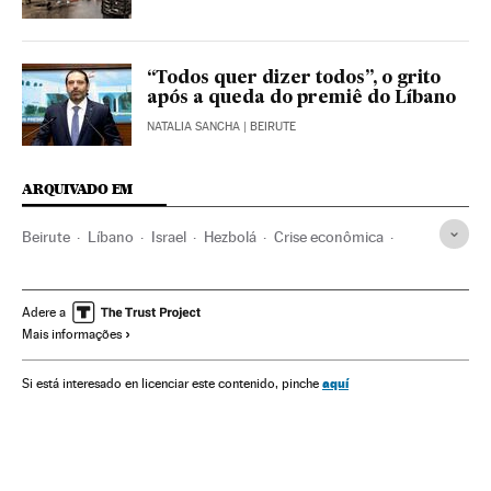
“Todos quer dizer todos”, o grito
após a queda do premiê do Líbano
NATALIA SANCHA
| BEIRUTE
ARQUIVADO EM
Beirute
Líbano
Israel
Hezbolá
Crise econômica
Crisis económica coronavirus covid-19
Acontecimentos
Explosões
Mortes
Feridos
Coronavirus
Adere a
Mais informações
Coronavirus Covid-19
Doenças
Pandemia
Contágio
Emergencia sanitaria
aquí
Si está interesado en licenciar este contenido, pinche