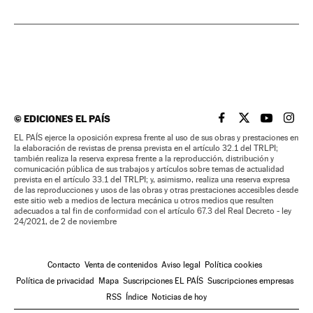
©
EDICIONES EL PAÍS
EL PAÍS BRASIL EN
EL PAÍS BRASI
EL PAÍS B
EL PA
EL PAÍS ejerce la oposición expresa frente al uso de sus obras y prestaciones en
la elaboración de revistas de prensa prevista en el artículo 32.1 del TRLPI;
también realiza la reserva expresa frente a la reproducción, distribución y
comunicación pública de sus trabajos y artículos sobre temas de actualidad
prevista en el artículo 33.1 del TRLPI; y, asimismo, realiza una reserva expresa
de las reproducciones y usos de las obras y otras prestaciones accesibles desde
este sitio web a medios de lectura mecánica u otros medios que resulten
adecuados a tal fin de conformidad con el artículo 67.3 del Real Decreto - ley
24/2021, de 2 de noviembre
Contacto
Venta de contenidos
Aviso legal
Política cookies
Política de privacidad
Mapa
Suscripciones EL PAÍS
Suscripciones empresas
RSS
Índice
Noticias de hoy