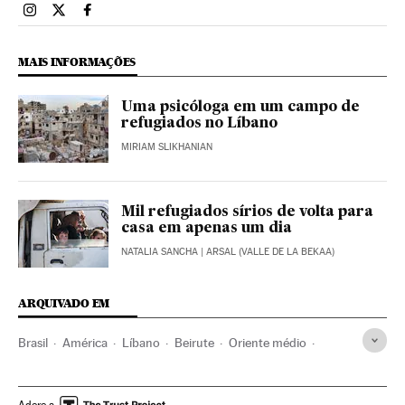
Brasil El País Brasil en Instagram
Brasil El País Brasil en Twitter
Brasil El País Brasil en Facebook
MAIS INFORMAÇÕES
Uma psicóloga em um campo de
refugiados no Líbano
MIRIAM SLIKHANIAN
Mil refugiados sírios de volta para
casa em apenas um dia
NATALIA SANCHA
| ARSAL (VALLE DE LA BEKAA)
ARQUIVADO EM
Brasil
América
Líbano
Beirute
Oriente médio
Explosivos
Resgate vítimas
Feridos
Explosões
Hezbolá