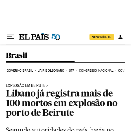
Pular para o conteúdo
SUSCRÍBETE
Brasil
GOVERNO BRASIL
JAIR BOLSONARO
STF
CONGRESSO NACIONAL
COVID-1
EXPLOSÃO EM BEIRUTE
Líbano já registra mais de
100 mortos em explosão no
porto de Beirute
Segundo autoridades do país, havia no