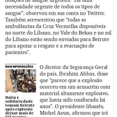
doações de sangue urgentes. “Há uma
necessidade urgente de todos os tipos de
sangue”, observou em sua conta no Twitter.
Também acrescentou que “todas as
ambulâncias da Cruz Vermelha disponíveis
no norte do Líbano, no Vale do Bekaa e no sul
do Líbano estão sendo enviadas para Beirute
para apoiar o resgate e a evacuação de
pacientes”.
O diretor da Segurança Geral
MAIS INFORMAÇÕES
do país, Ibrahim Abbas, disse
que “parece que a explosão
ocorreu em um armazém com
material altamente explosivo,
Raiva e
que havia sido confiscado há
solidariedade
anos”. O presidente libanês,
tomam Beirute
após explosão
Michel Aoun, afirmou que irá
deixar mais de