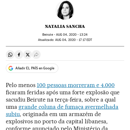
NATALIA SANCHA
Beirute -
AUG
04, 2020 - 13:24
atualizado:
AUG
04, 2020 - 17:17
EDT
Compartir en Whatsapp
Compartir en Facebook
Compartir en Twitter
Desplegar Redes Sociales
Añadir EL PAÍS en Google
Pelo menos
100 pessoas morreram e 4.000
ficaram feridas após uma forte explosão que
sacudiu Beirute na terça-feira, sobre a qual
uma
grande coluna de fumaça avermelhada
subiu
, originada em um armazém de
explosivos no porto da capital libanesa,
conforme anunciado pelo Ministério da