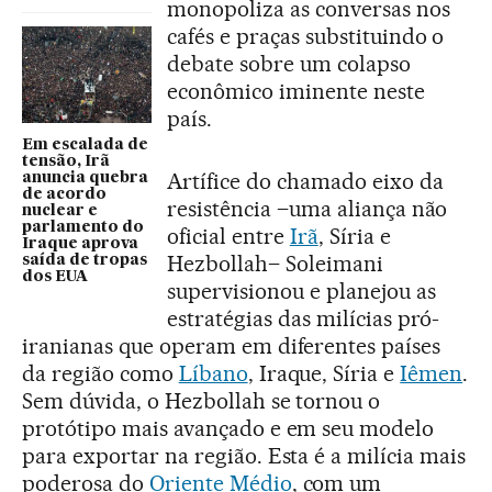
monopoliza as conversas nos
cafés e praças substituindo o
debate sobre um colapso
econômico iminente neste
país.
Em escalada de
tensão, Irã
Artífice do chamado eixo da
anuncia quebra
de acordo
resistência –uma aliança não
nuclear e
parlamento do
oficial entre
Irã
, Síria e
Iraque aprova
Hezbollah– Soleimani
saída de tropas
dos EUA
supervisionou e planejou as
estratégias das milícias pró-
iranianas que operam em diferentes países
da região como
Líbano
, Iraque, Síria e
Iêmen
.
Sem dúvida, o Hezbollah se tornou o
protótipo mais avançado e em seu modelo
para exportar na região. Esta é a milícia mais
poderosa do
Oriente Médio
, com um