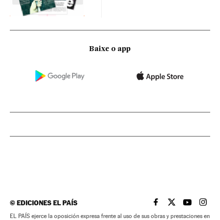
Baixe o app
©
EDICIONES EL PAÍS
EL PAÍS BRASIL EN
EL PAÍS BRASI
EL PAÍS B
EL PA
EL PAÍS ejerce la oposición expresa frente al uso de sus obras y prestaciones en