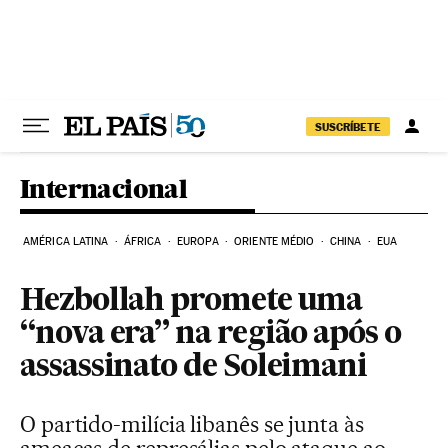
Pular para o conteúdo
SUSCRÍBETE
Internacional
AMÉRICA LATINA
ÁFRICA
EUROPA
ORIENTE MÉDIO
CHINA
EUA
Hezbollah promete uma
“nova era” na região após o
assassinato de Soleimani
O partido-milícia libanês se junta às