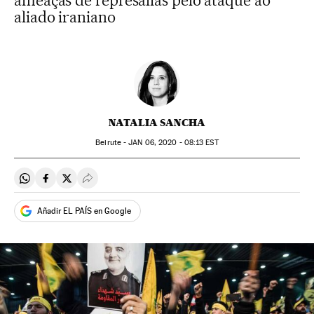
ameaças de represálias pelo ataque ao
aliado iraniano
NATALIA SANCHA
Beirute -
JAN
06, 2020 - 08:13
EST
Compartir en Whatsapp
Compartir en Facebook
Compartir en Twitter
Desplegar Redes Sociales
Añadir EL PAÍS en Google