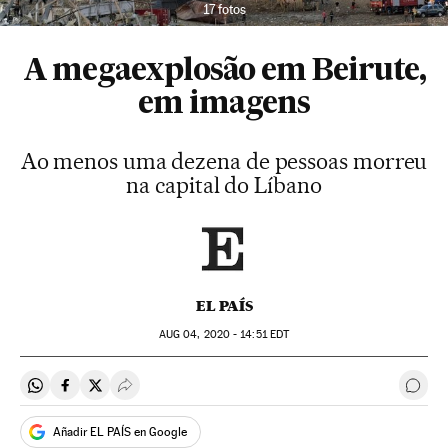
17 fotos
A megaexplosão em Beirute,
em imagens
Ao menos uma dezena de pessoas morreu
na capital do Líbano
EL PAÍS
AUG
04, 2020 - 14:51
EDT
Compartir en Whatsapp
Compartir en Facebook
Compartir en Twitter
Desplegar Redes Sociales
Come
Añadir EL PAÍS en Google