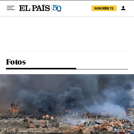
SUSCRÍBETE
Pular para o conteúdo
Fotos