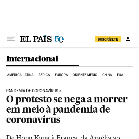
Pular para o conteúdo
SUSCRÍBETE
Internacional
AMÉRICA LATINA
ÁFRICA
EUROPA
ORIENTE MÉDIO
CHINA
EUA
PANDEMIA DE CORONAVÍRUS
O protesto se nega a morrer
em meio à pandemia de
coronavírus
De Hong Kong à França, da Argélia ao