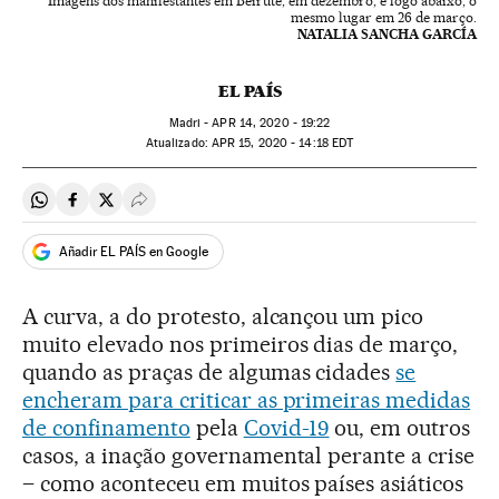
Imagens dos manifestantes em Beirute, em dezembro, e logo abaixo, o
mesmo lugar em 26 de março.
NATALIA SANCHA GARCÍA
EL PAÍS
Madri -
APR
14, 2020 - 19:22
atualizado:
APR
15, 2020 - 14:18
EDT
Compartir en Whatsapp
Compartir en Facebook
Compartir en Twitter
Desplegar Redes Sociales
Añadir EL PAÍS en Google
A curva, a do protesto, alcançou um pico
muito elevado nos primeiros dias de março,
quando as praças de algumas cidades
se
encheram para criticar as primeiras medidas
de confinamento
pela
Covid-19
ou, em outros
casos, a inação governamental perante a crise
– como aconteceu em muitos países asiáticos