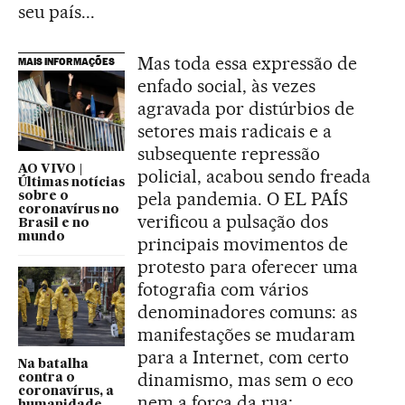
seu país...
Mas toda essa expressão de
MAIS INFORMAÇÕES
enfado social, às vezes
agravada por distúrbios de
setores mais radicais e a
subsequente repressão
AO VIVO |
policial, acabou sendo freada
Últimas notícias
pela pandemia. O EL PAÍS
sobre o
coronavírus no
verificou a pulsação dos
Brasil e no
mundo
principais movimentos de
protesto para oferecer uma
fotografia com vários
denominadores comuns: as
manifestações se mudaram
para a Internet, com certo
Na batalha
dinamismo, mas sem o eco
contra o
coronavírus, a
nem a força da rua;