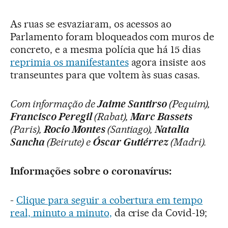
As ruas se esvaziaram, os acessos ao
Parlamento foram bloqueados com muros de
concreto, e a mesma polícia que há 15 dias
reprimia os manifestantes
agora insiste aos
transeuntes para que voltem às suas casas.
Com informação de
Jaime Santirso
(Pequim),
Francisco Peregil
(Rabat),
Marc Bassets
(Paris),
Rocío Montes
(Santiago),
Natalia
Sancha
(Beirute) e
Óscar Gutiérrez
(Madri).
Informações sobre o coronavírus:
-
Clique para seguir a cobertura em tempo
real, minuto a minuto,
da crise da Covid-19;