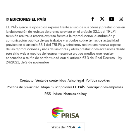
©
EDICIONES EL PAÍS
EL PAÍS BRASIL EN
EL PAÍS BRASI
EL PAÍS B
EL PA
EL PAÍS ejerce la oposición expresa frente al uso de sus obras y prestaciones en
la elaboración de revistas de prensa prevista en el artículo 32.1 del TRLPI;
también realiza la reserva expresa frente a la reproducción, distribución y
comunicación pública de sus trabajos y artículos sobre temas de actualidad
prevista en el artículo 33.1 del TRLPI; y, asimismo, realiza una reserva expresa
de las reproducciones y usos de las obras y otras prestaciones accesibles desde
este sitio web a medios de lectura mecánica u otros medios que resulten
adecuados a tal fin de conformidad con el artículo 67.3 del Real Decreto - ley
24/2021, de 2 de noviembre
Contacto
Venta de contenidos
Aviso legal
Política cookies
Política de privacidad
Mapa
Suscripciones EL PAÍS
Suscripciones empresas
RSS
Índice
Noticias de hoy
Webs de PRISA