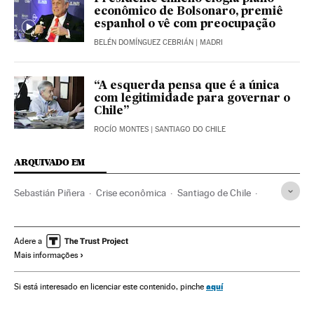
econômico de Bolsonaro, premiê
espanhol o vê com preocupação
BELÉN DOMÍNGUEZ CEBRIÁN
| MADRI
“A esquerda pensa que é a única
com legitimidade para governar o
Chile”
ROCÍO MONTES
| SANTIAGO DO CHILE
ARQUIVADO EM
Sebastián Piñera
Crise econômica
Santiago de Chile
Chile
América do Sul
América Latina
América
Adere a
Mais informações
aquí
Si está interesado en licenciar este contenido, pinche