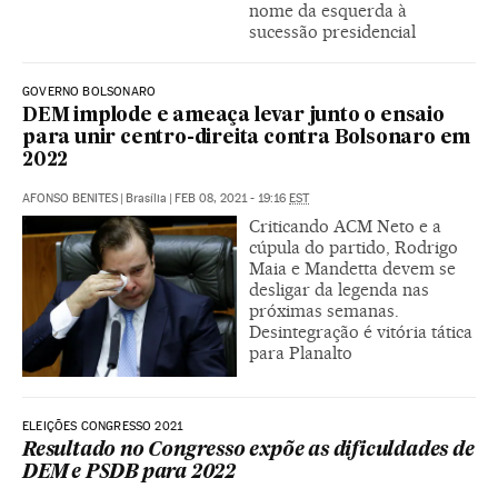
nome da esquerda à
sucessão presidencial
GOVERNO BOLSONARO
DEM implode e ameaça levar junto o ensaio
para unir centro-direita contra Bolsonaro em
2022
AFONSO BENITES
|
Brasília
|
FEB 08, 2021 - 19:16
EST
Criticando ACM Neto e a
cúpula do partido, Rodrigo
Maia e Mandetta devem se
desligar da legenda nas
próximas semanas.
Desintegração é vitória tática
para Planalto
ELEIÇÕES CONGRESSO 2021
Resultado no Congresso expõe as dificuldades de
DEM e PSDB para 2022