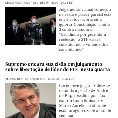
DIOGO MAGRI
|
São Paulo
|
DEC 04, 2020 - 14:24
EST
Julgamento virtual começou
na sexta e placar parcial está
em 4 votos favoráveis a
ignorar Constituição, contra
3 contra manobra.
“Decidindo por permitir a
reeleição, o STF estará
substituindo a vontade dos
constituintes”
Supremo encara sua cisão em julgamento
sobre libertação de líder do PCC nesta quarta
AFONSO BENITES
|
Brasília
|
OCT 13, 2020 - 21:37
EDT
Corte deve julgar se deve ser
mantida a prisão de André
do Rap, decidida por Fux
contrariando liminar de
Marco Aurelio. Traficante
está foragido desde o fim de
semana