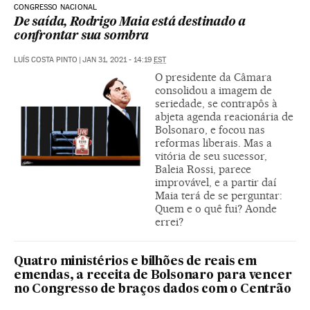
CONGRESSO NACIONAL
De saída, Rodrigo Maia está destinado a
confrontar sua sombra
LUÍS COSTA PINTO
|
JAN 31, 2021 - 14:19
EST
O presidente da Câmara
consolidou a imagem de
seriedade, se contrapôs à
abjeta agenda reacionária de
Bolsonaro, e focou nas
reformas liberais. Mas a
vitória de seu sucessor,
Baleia Rossi, parece
improvável, e a partir daí
Maia terá de se perguntar:
Quem e o quê fui? Aonde
errei?
Quatro ministérios e bilhões de reais em
emendas, a receita de Bolsonaro para vencer
no Congresso de braços dados com o Centrão