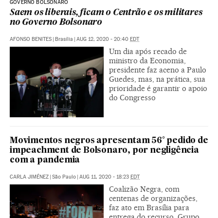
GOVERNO BOLSONARO
Saem os liberais, ficam o Centrão e os militares
no Governo Bolsonaro
AFONSO BENITES
|
Brasília
|
AUG 12, 2020 - 20:40
EDT
Um dia após recado de
ministro da Economia,
presidente faz aceno a Paulo
Guedes, mas, na prática, sua
prioridade é garantir o apoio
do Congresso
Movimentos negros apresentam 56° pedido de
impeachment de Bolsonaro, por negligência
com a pandemia
CARLA JIMÉNEZ
|
São Paulo
|
AUG 11, 2020 - 18:23
EDT
Coalizão Negra, com
centenas de organizações,
faz ato em Brasília para
entrega do recurso. Grupo