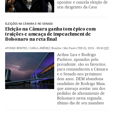
opositor e cancela eleição de
seis dirigentes da Casa
ELEIÇÕES NA CÂMARA E NO SENADO
Eleição na Câmara ganha tom épico com
traições e ameaça de impeachment de
Bolsonaro na reta final
AFONSO BENITES
/
CARLA JIMÉNEZ
|
Brasília | São Paulo
|
FEB 01, 2021 - 09:10
EST
Arthur Lira e Rodrigo
Pacheco, apoiados pelo
presidente, são os favoritos
para comandarem a Câmara
e o Senado nos próximos
dois anos. DEM abandona
candidato de Rodrigo Maia,
que ameaça aceitar um dos
pedidos de afastamento de
Bolsonaro nesta segunda,
último dia de seu mandato