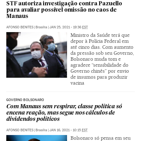
STF autoriza investigação contra Pazuello
para avaliar possível omissão no caos de
Manaus
AFONSO BENITES
|
Brasília
|
JAN 25, 2021 - 19:36
EST
Ministro da Saúde terá que
depor à Polícia Federal em
até cinco dias. Com aumento
da pressão sob seu Governo,
Bolsonaro muda tom e
agradece “sensibilidade do
Governo chinês” por envio
de insumos para produzir
vacina
GOVERNO BOLSONARO
Com Manaus sem respirar, classe política só
encena reação, mas segue nos cálculos de
dividendos políticos
AFONSO BENITES
|
Brasília
|
JAN 16, 2021 - 10:15
EST
Bolsonaro só pensa em seu