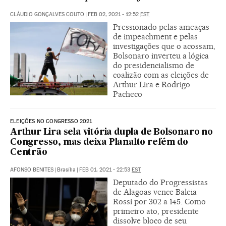
CLÁUDIO GONÇALVES COUTO
|
FEB 02, 2021 - 12:52
EST
Pressionado pelas ameaças
de impeachment e pelas
investigações que o acossam,
Bolsonaro inverteu a lógica
do presidencialismo de
coalizão com as eleições de
Arthur Lira e Rodrigo
Pacheco
ELEIÇÕES NO CONGRESSO 2021
Arthur Lira sela vitória dupla de Bolsonaro no
Congresso, mas deixa Planalto refém do
Centrão
AFONSO BENITES
|
Brasília
|
FEB 01, 2021 - 22:53
EST
Deputado do Progressistas
de Alagoas vence Baleia
Rossi por 302 a 145. Como
primeiro ato, presidente
dissolve bloco de seu