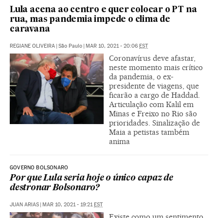
Lula acena ao centro e quer colocar o PT na
rua, mas pandemia impede o clima de
caravana
REGIANE OLIVEIRA
|
São Paulo
|
MAR 10, 2021 - 20:06
EST
Coronavírus deve afastar,
neste momento mais crítico
da pandemia, o ex-
presidente de viagens, que
ficarão a cargo de Haddad.
Articulação com Kalil em
Minas e Freixo no Rio são
prioridades. Sinalização de
Maia a petistas também
anima
GOVERNO BOLSONARO
Por que Lula seria hoje o único capaz de
destronar Bolsonaro?
JUAN ARIAS
|
MAR 10, 2021 - 19:21
EST
Existe como um sentimento