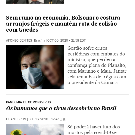
Sem rumo na economia, Bolsonaro costura
arranjos frágeis e mantém rota de colisão
com Guedes
AFONSO BENITES
|
Brasília
|
OCT 05, 2020 - 21:58
EDT
Gestão sofre crises
periódicas com embates do
ministro, que perdeu a
confiança plena do Planalto,
com Marinho e Maia. Jantar
sela tentativa de trégua com
o presidente da Câmara
PANDEMIA DE CORONAVÍRUS
Os humanos que o vírus descobriu no Brasil
ELIANE BRUM
|
SEP 16, 2020 - 12:47
EDT
Só poderá haver luto dos
mortos pela covid-19 se