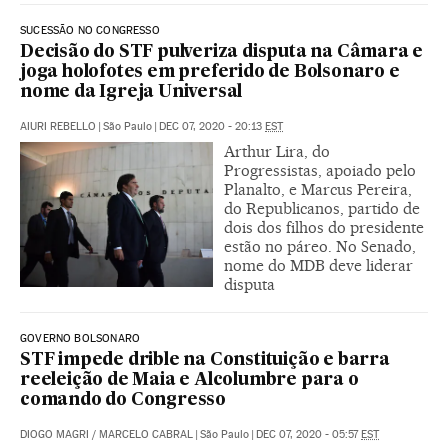
SUCESSÃO NO CONGRESSO
Decisão do STF pulveriza disputa na Câmara e
joga holofotes em preferido de Bolsonaro e
nome da Igreja Universal
AIURI REBELLO
|
São Paulo
|
DEC 07, 2020 - 20:13
EST
Arthur Lira, do
Progressistas, apoiado pelo
Planalto, e Marcus Pereira,
do Republicanos, partido de
dois dos filhos do presidente
estão no páreo. No Senado,
nome do MDB deve liderar
disputa
GOVERNO BOLSONARO
STF impede drible na Constituição e barra
reeleição de Maia e Alcolumbre para o
comando do Congresso
DIOGO MAGRI
/
MARCELO CABRAL
|
São Paulo
|
DEC 07, 2020 - 05:57
EST