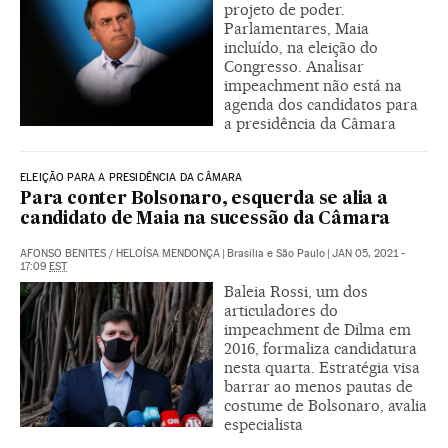
projeto de poder.
Parlamentares, Maia
incluído, na eleição do
Congresso. Analisar
impeachment não está na
agenda dos candidatos para
a presidência da Câmara
ELEIÇÃO PARA A PRESIDÊNCIA DA CÂMARA
Para conter Bolsonaro, esquerda se alia a
candidato de Maia na sucessão da Câmara
AFONSO BENITES
/
HELOÍSA MENDONÇA
|
Brasília e São Paulo
|
JAN 05, 2021 -
17:09
EST
Baleia Rossi, um dos
articuladores do
impeachment de Dilma em
2016, formaliza candidatura
nesta quarta. Estratégia visa
barrar ao menos pautas de
costume de Bolsonaro, avalia
especialista