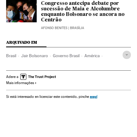
Congresso antecipa debate por
sucessão de Maia e Alcolumbre
enquanto Bolsonaro se ancora no
Centrão
AFONSO BENITES
| BRASÍLIA
ARQUIVADO EM
Brasil
Jair Bolsonaro
Governo Brasil
América
Governo
Presidente Brasil
Presidência Brasil
Rodrigo Maia
Davi Alcolumbre
Senado
Adere a
Mais informações
Senado Federal
STF
Câmara Deputados
Gilmar Mendes
Alexandre de Moraes
Luiz Edson Fachin
aquí
Si está interesado en licenciar este contenido, pinche
Marco Aurélio Mello