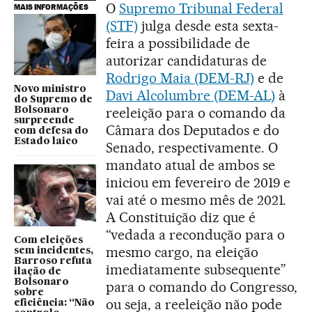
O
Supremo Tribunal Federal
MAIS INFORMAÇÕES
(STF)
julga desde esta sexta-
feira a possibilidade de
autorizar candidaturas de
Rodrigo Maia (DEM-RJ)
e de
Novo ministro
Davi Alcolumbre (DEM-AL)
à
do Supremo de
reeleição para o comando da
Bolsonaro
surpreende
Câmara dos Deputados e do
com defesa do
Estado laico
Senado, respectivamente. O
mandato atual de ambos se
iniciou em fevereiro de 2019 e
vai até o mesmo mês de 2021.
A Constituição diz que é
“vedada a recondução para o
Com eleições
mesmo cargo, na eleição
sem incidentes,
Barroso refuta
imediatamente subsequente”
ilação de
Bolsonaro
para o comando do Congresso,
sobre
ou seja, a reeleição não pode
eficiência: “Não