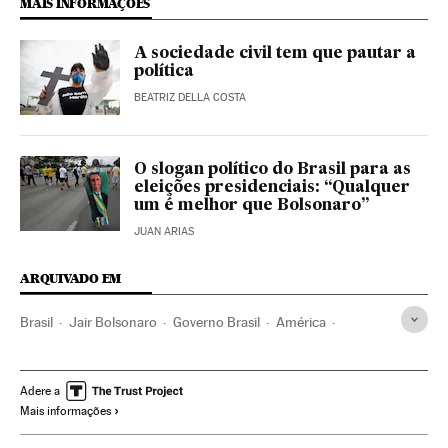
MAIS INFORMAÇÕES
A sociedade civil tem que pautar a
política
BEATRIZ DELLA COSTA
O slogan político do Brasil para as
eleições presidenciais: “Qualquer
um é melhor que Bolsonaro”
JUAN ARIAS
ARQUIVADO EM
Brasil
Jair Bolsonaro
Governo Brasil
América
Governo
Presidente Brasil
Presidência Brasil
América do Sul
Partido dos Trabalhadores
Adere a
Mais informações
Luiz Inácio Lula da Silva
Fernando Henrique Cardoso