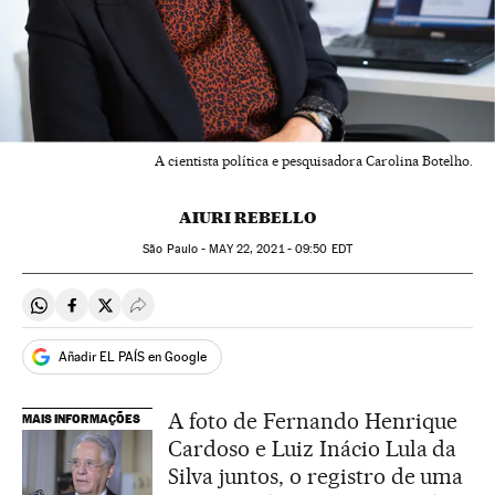
A cientista política e pesquisadora Carolina Botelho.
AIURI REBELLO
São Paulo -
MAY
22, 2021 - 09:50
EDT
Compartir en Whatsapp
Compartir en Facebook
Compartir en Twitter
Desplegar Redes Sociales
Añadir EL PAÍS en Google
A foto de Fernando Henrique
MAIS INFORMAÇÕES
Cardoso e Luiz Inácio Lula da
Silva juntos, o registro de uma