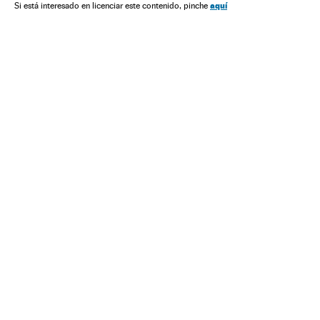
PSDB
Rodrigo Maia
Marcelo Freixo
Política
aquí
Si está interesado en licenciar este contenido, pinche
Eleições
Pesquisas eleitorais
Inquéritos