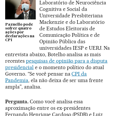
Laboratório de Neurociência
Cognitiva e Social da
Universidade Presbiteriana
Mackenzie e do Laboratório
Pazuello pode
de Estudos Eleitorais de
sofrer quatro
ações por
Comunicação Política e de
declarações na
CPI
Opinião Pública das
universidades IESP e UERJ. Na
entrevista abaixo, Botelho analisa as mais
recentes
pesquisas de opinião para a disputa
presidencial
e o momento político do atual
Governo. “Se você pensar na
CPI da
Pandemia
, ela não deixa de ser uma frente
ampla”, analisa.
Pergunta.
Como você analisa essa
aproximação entre os ex-presidentes
Fernando Henrique Cardoso (PSDB) e Luiz