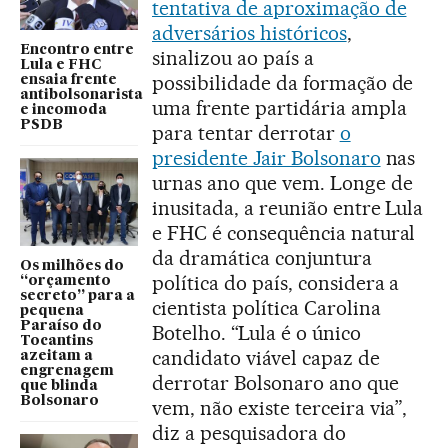
tentativa de aproximação de
adversários históricos
,
Encontro entre
sinalizou ao país a
Lula e FHC
possibilidade da formação de
ensaia frente
antibolsonarista
uma frente partidária ampla
e incomoda
PSDB
para tentar derrotar
o
presidente Jair Bolsonaro
nas
urnas ano que vem. Longe de
inusitada, a reunião entre Lula
e FHC é consequência natural
da dramática conjuntura
Os milhões do
política do país, considera a
“orçamento
secreto” para a
cientista política Carolina
pequena
Paraíso do
Botelho. “Lula é o único
Tocantins
candidato viável capaz de
azeitam a
engrenagem
derrotar Bolsonaro ano que
que blinda
Bolsonaro
vem, não existe terceira via”,
diz a pesquisadora do