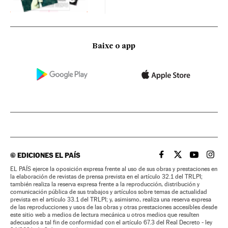
Baixe o app
©
EDICIONES EL PAÍS
EL PAÍS BRASIL EN
EL PAÍS BRASI
EL PAÍS B
EL PA
EL PAÍS ejerce la oposición expresa frente al uso de sus obras y prestaciones en
la elaboración de revistas de prensa prevista en el artículo 32.1 del TRLPI;
también realiza la reserva expresa frente a la reproducción, distribución y
comunicación pública de sus trabajos y artículos sobre temas de actualidad
prevista en el artículo 33.1 del TRLPI; y, asimismo, realiza una reserva expresa
de las reproducciones y usos de las obras y otras prestaciones accesibles desde
este sitio web a medios de lectura mecánica u otros medios que resulten
adecuados a tal fin de conformidad con el artículo 67.3 del Real Decreto - ley