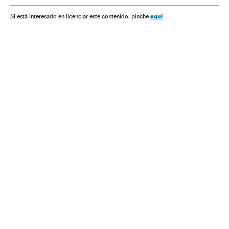
Jair Bolsonaro
João Doria Júnior
aquí
Si está interesado en licenciar este contenido, pinche