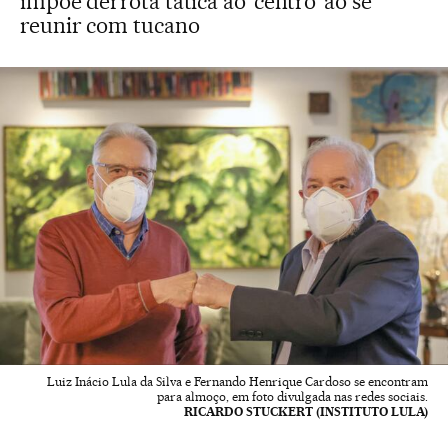
impõe derrota tática ao ‘centro’ ao se
reunir com tucano
Luiz Inácio Lula da Silva e Fernando Henrique Cardoso se encontram
para almoço, em foto divulgada nas redes sociais.
RICARDO STUCKERT (INSTITUTO LULA)