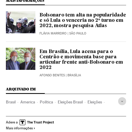
MAIS INFORMAÇÕES
Bolsonaro tem alta na popularidade
e só Lula o venceria no 2º turno em
2022, mostra pesquisa Atlas
FLÁVIA MARREIRO
| SÃO PAULO
Em Brasília, Lula acena para o
Centrão e movimenta base para
articular frente anti-Bolsonaro em
2022
AFONSO BENITES
| BRASÍLIA
ARQUIVADO EM
Brasil
America
Política
Eleições Brasil
Eleições
Luiz Inacio Lula Da Silva
Fernando Henrique Cardoso
PSDB
Eleições Brasil 2022
Ciro Gomes
Adere a
Mais informações
Partido dos Trabalhadores
Partidos políticos