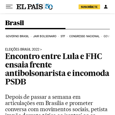
Pular para o conteúdo
SUSCRÍBETE
Brasil
GOVERNO BRASIL
JAIR BOLSONARO
STF
CONGRESSO NACIONAL
COVID-1
ELEIÇÕES BRASIL 2022
Encontro entre Lula e FHC
ensaia frente
antibolsonarista e incomoda
PSDB
Depois de passar a semana em
articulações em Brasília e prometer
conversa com movimentos sociais, petista