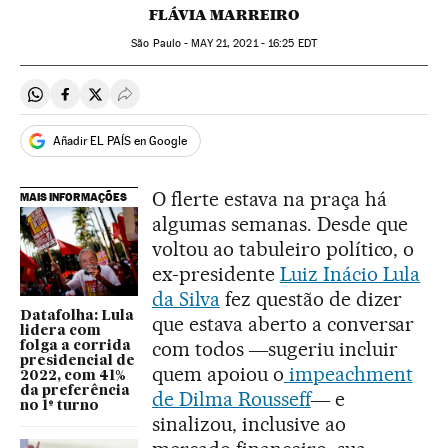
FLÁVIA MARREIRO
São Paulo -
MAY
21, 2021 - 16:25
EDT
Compartir en Whatsapp
Compartir en Facebook
Compartir en Twitter
Desplegar Redes Sociales
Añadir EL PAÍS en Google
O flerte estava na praça há
MAIS INFORMAÇÕES
algumas semanas. Desde que
voltou ao tabuleiro político, o
ex-presidente
Luiz Inácio Lula
da Silva
fez questão de dizer
Datafolha: Lula
que estava aberto a conversar
lidera com
com todos ―sugeriu incluir
folga a corrida
presidencial de
quem apoiou o
impeachment
2022, com 41%
da preferência
de Dilma Rousseff
― e
no 1º turno
sinalizou, inclusive ao