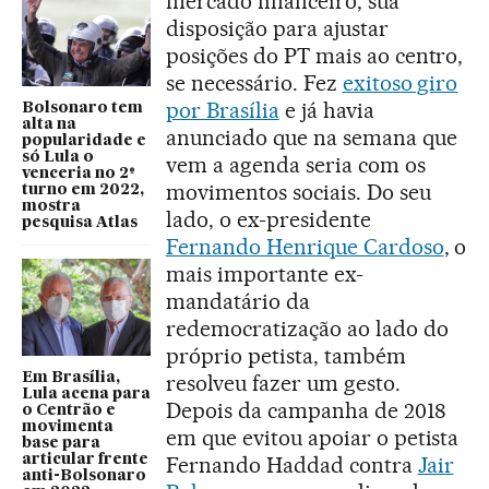
mercado financeiro, sua
disposição para ajustar
posições do PT mais ao centro,
se necessário. Fez
exitoso giro
por Brasília
e já havia
Bolsonaro tem
alta na
anunciado que na semana que
popularidade e
só Lula o
vem a agenda seria com os
venceria no 2º
movimentos sociais. Do seu
turno em 2022,
mostra
lado, o ex-presidente
pesquisa Atlas
Fernando Henrique Cardoso
, o
mais importante ex-
mandatário da
redemocratização ao lado do
próprio petista, também
Em Brasília,
resolveu fazer um gesto.
Lula acena para
Depois da campanha de 2018
o Centrão e
movimenta
em que evitou apoiar o petista
base para
articular frente
Fernando Haddad contra
Jair
anti-Bolsonaro