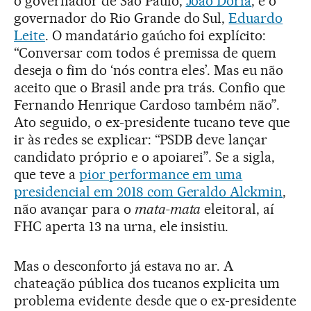
o governador de São Paulo,
João Doria
, e o
governador do Rio Grande do Sul,
Eduardo
Leite
. O mandatário gaúcho foi explícito:
“Conversar com todos é premissa de quem
deseja o fim do ‘nós contra eles’. Mas eu não
aceito que o Brasil ande pra trás. Confio que
Fernando Henrique Cardoso também não”.
Ato seguido, o ex-presidente tucano teve que
ir às redes se explicar: “PSDB deve lançar
candidato próprio e o apoiarei”. Se a sigla,
que teve a
pior performance em uma
presidencial em 2018 com Geraldo Alckmin
,
não avançar para o
mata-mata
eleitoral, aí
FHC aperta 13 na urna, ele insistiu.
Mas o desconforto já estava no ar. A
chateação pública dos tucanos explicita um
problema evidente desde que o ex-presidente