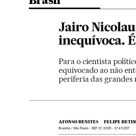
Brasil
Jairo Nicola
inequívoca. É
Para o cientista polít
equivocado ao não ent
periferia das grandes
AFONSO BENITES
FELIPE BETI
Brasília / São Paulo -
SEP
27, 2020 - 17:45
EDT