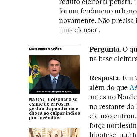
reduto eleitoral petista.
foi um fenômeno urbano 
novamente. Não precisa i
uma eleição”.
Pergunta
. O q
MAIS INFORMAÇÕES
na base eleitora
Resposta.
Em 2
além do que
Aé
antes no Norde
Na ONU, Bolsonaro se
exime de erros na
no restante do 
gestão da pandemia e
choca ao culpar índios
ele não entrou
por incêndios
força nordesti
hipótese, que 