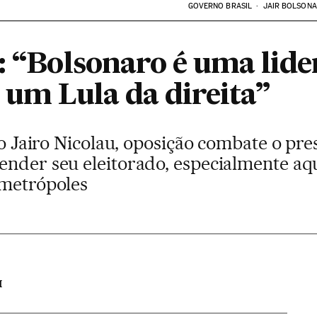
GOVERNO BRASIL
JAIR BOLSON
u: “Bolsonaro é uma lid
 um Lula da direita”
ico Jairo Nicolau, oposição combate o p
ender seu eleitorado, especialmente aq
 metrópoles
M