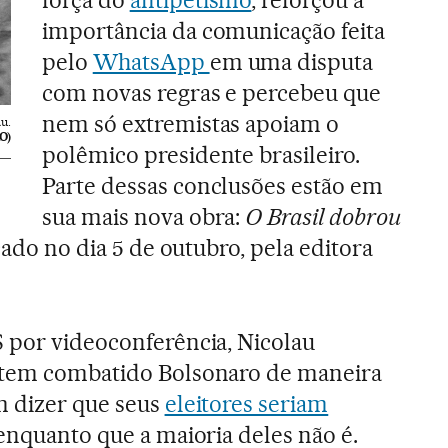
força do
antipetismo
, reforçou a
importância da comunicação feita
pelo
WhatsApp
em uma disputa
com novas regras e percebeu que
nem só extremistas apoiam o
u.
O)
polêmico presidente brasileiro.
Parte dessas conclusões estão em
sua mais nova obra:
O Brasil dobrou
nçado no dia 5 de outubro, pela editora
 por videoconferência, Nicolau
 tem combatido Bolsonaro de maneira
m dizer que seus
eleitores seriam
enquanto que a maioria deles não é.