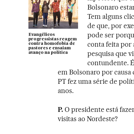
Bolsonaro esta
Tem alguns cli
de que, por exe
pode ser porqu
Evangélicos
progressistas reagem
conta feita po
contra homofobia de
pastores e ensaiam
pesquisa que v
avanço na política
contundente. É 
em Bolsonaro por causa 
PT fez uma série de polít
anos.
P.
O presidente está faz
visitas ao Nordeste?